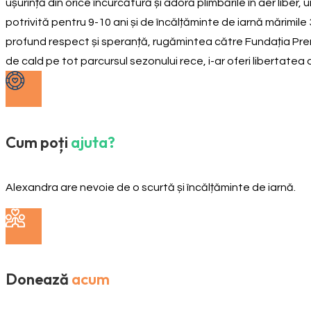
ușurință din orice încurcătură și adoră plimbările în aer libe
potrivită pentru 9-10 ani și de încălțăminte de iarnă mărimile
profund respect și speranță, rugămintea către Fundația Premie
de cald pe tot parcursul sezonului rece, i-ar oferi libertatea
Cum poți
ajuta?
Alexandra are nevoie de o scurtă și încălțăminte de iarnă.
Donează
acum