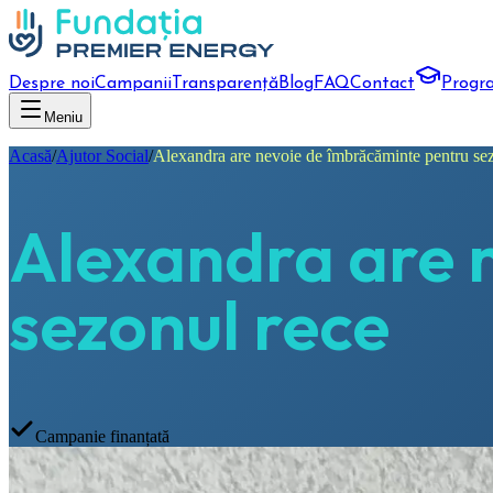
Despre noi
Campanii
Transparență
Blog
FAQ
Contact
Progr
Meniu
Acasă
/
Ajutor Social
/
Alexandra are nevoie de îmbrăcăminte pentru sez
Alexandra are 
sezonul rece
Campanie finanțată