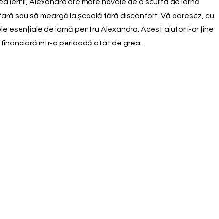
irea iernii, Alexandra are mare nevoie de o scurtă de iarnă
 afară sau să meargă la școală fără disconfort. Vă adresez, cu
le esențiale de iarnă pentru Alexandra. Acest ajutor i-ar ține
a financiară într-o perioadă atât de grea.