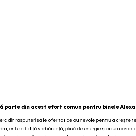
că parte din acest efort comun pentru binele Alexa
c din răsputeri să le ofer tot ce au nevoie pentru a crește feri
, este o fetiță vorbăreață, plină de energie și cu un caracter 