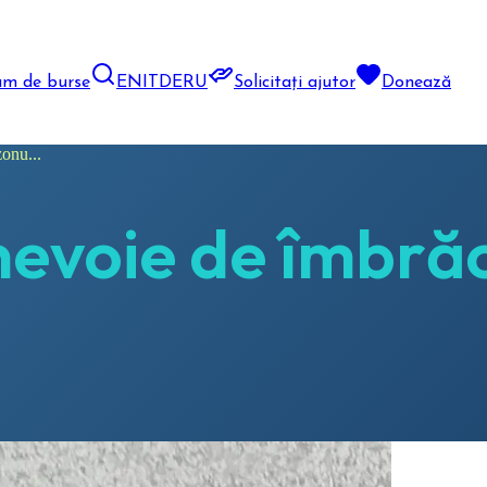
am de burse
EN
IT
DE
RU
Solicitați ajutor
Donează
onu...
nevoie de îmbră