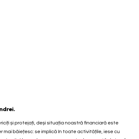
ndrei.
ciți și protejați, deși situația noastră financiară este
mai băiețesc: se implică în toate activitățile, iese cu