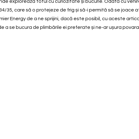
r, unde explorează totul cu curiozitate și bucurie. Odată cu ven
 34/35, care să o protejeze de frig și să-i permită să se joace
r Energy de a ne sprijini, dacă este posibil, cu aceste artico
 de a se bucura de plimbările ei preferate și ne-ar ușura povar