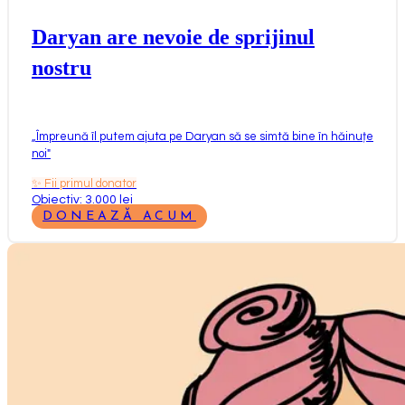
Daryan are nevoie de sprijinul
nostru
„
Împreună îl putem ajuta pe Daryan să se simtă bine în hăinuțe
noi
"
✨
Fii primul donator
Obiectiv: 3.000 lei
DONEAZĂ ACUM