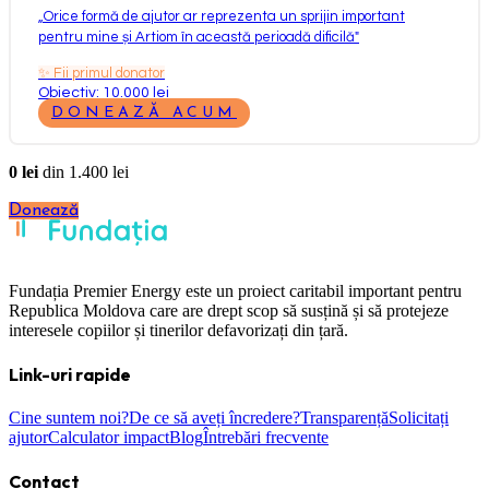
„
Orice formă de ajutor ar reprezenta un sprijin important
pentru mine și Artiom în această perioadă dificilă
"
✨
Fii primul donator
Obiectiv: 10.000 lei
DONEAZĂ ACUM
0
lei
din
1.400
lei
Donează
Fundația Premier Energy este un proiect caritabil important pentru
Republica Moldova care are drept scop să susțină și să protejeze
interesele copiilor și tinerilor defavorizați din țară.
Link-uri rapide
Cine suntem noi?
De ce să aveți încredere?
Transparență
Solicitați
ajutor
Calculator impact
Blog
Întrebări frecvente
Contact