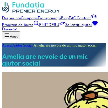
Despre noi
Campanii
Transparență
Blog
FAQ
Contact
Program de burse
EN
IT
DE
RU
Solicitați ajutor
Donează
Meniu
Acasă
/
Ajutor Social
/
Amelia are nevoie de un mic ajutor social
Amelia are nevoie de un mic
ajutor social