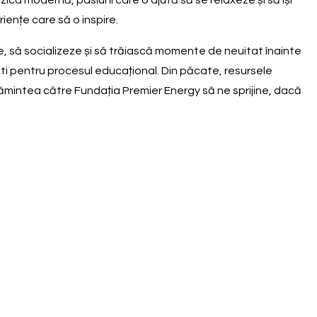
uzica modernă, pasiuni care o ajută să se relaxeze și să își
iențe care să o inspire.
, să socializeze și să trăiască momente de neuitat înainte
ăti pentru procesul educațional. Din păcate, resursele
ugămintea către Fundația Premier Energy să ne sprijine, dacă