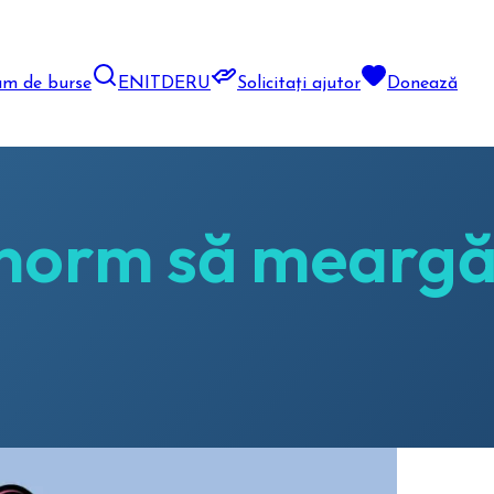
am de burse
EN
IT
DE
RU
Solicitați ajutor
Donează
norm să meargă 