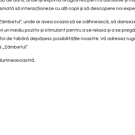
n club de dans, unde își exprimă dragostea pentru dansurile și m
smată să interacționeze cu alți copii și să descopere noi exper
 „Zâmbetul”, unde ar avea ocazia să se odihnească, să danseze
i un mediu pozitiv și stimulant pentru a se relaxa și a se preg
unei foi de tabără depășesc posibilitățile noastre. Vă adresez r
ră „Zâmbetul”.
a dumneavoastră.