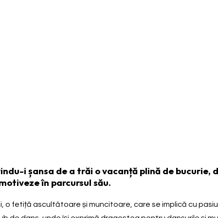
du-i șansa de a trăi o vacanță plină de bucurie, d
motiveze în parcursul său.
o fetiță ascultătoare și muncitoare, care se implică cu pasiune