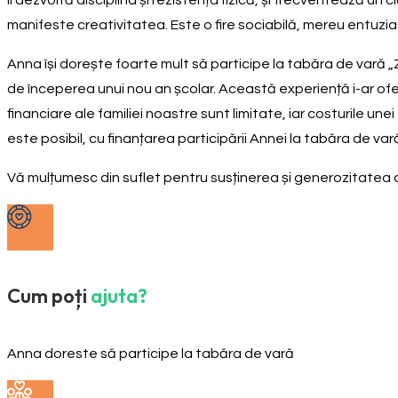
îi dezvoltă disciplina și rezistența fizică, și frecventează u
manifeste creativitatea. Este o fire sociabilă, mereu entuzia
Anna își dorește foarte mult să participe la tabăra de vară
de începerea unui nou an școlar. Această experiență i-ar ofer
financiare ale familiei noastre sunt limitate, iar costurile 
este posibil, cu finanțarea participării Annei la tabăra de va
Vă mulțumesc din suflet pentru susținerea și generozitate
Cum poți
ajuta?
Anna doreste să participe la tabăra de vară