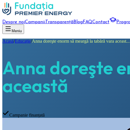
Despre noi
Campanii
Transparență
Blog
FAQ
Contact
Progr
Meniu
Acasă
/
Educație
/
Anna doreşte enorm să meargă la tabără vara aceast...
Anna doreşte e
această
Campanie finanțată