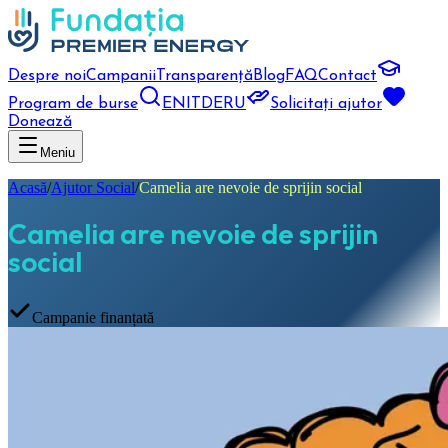
Despre noi
Campanii
Transparență
Blog
FAQ
Contact
Program de burse
EN
IT
DE
RU
Solicitați ajutor
Donează
Meniu
Acasă
/
Ajutor Social
/
Camelia are nevoie de sprijin social
Camelia are nevoie de sprijin
social
Campanie finanțată