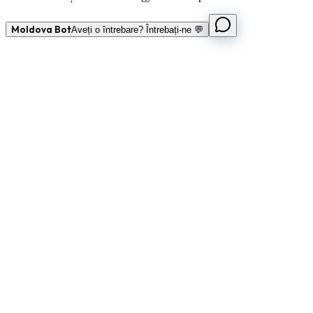
Moldova Bot
Aveți o întrebare? Întrebați-ne 💬