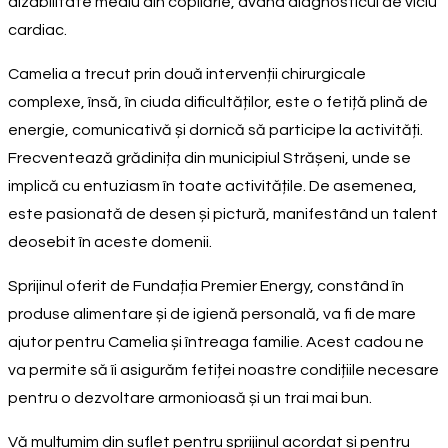
dizabilitate mediu din copilărie, având diagnosticul de viciu
cardiac.
Camelia a trecut prin două intervenții chirurgicale
complexe, însă, în ciuda dificultăților, este o fetiță plină de
energie, comunicativă și dornică să participe la activități.
Frecventează grădinița din municipiul Strășeni, unde se
implică cu entuziasm în toate activitățile. De asemenea,
este pasionată de desen și pictură, manifestând un talent
deosebit în aceste domenii.
Sprijinul oferit de Fundația Premier Energy, constând în
produse alimentare și de igienă personală, va fi de mare
ajutor pentru Camelia și întreaga familie. Acest cadou ne
va permite să îi asigurăm fetiței noastre condițiile necesare
pentru o dezvoltare armonioasă și un trai mai bun.
Vă mulțumim din suflet pentru sprijinul acordat și pentru