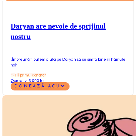
Daryan are nevoie de sprijinul
nostru
„
Împreună îl putem ajuta pe Daryan să se simtă bine în hăinuțe
noi
"
✨
Fii primul donator
Obiectiv: 3.000 lei
DONEAZĂ ACUM