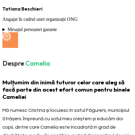
Tatiana Beschieri
Angajat în cadrul unei organizații ONG
Mesajul persoanei garante
Despre
Camelia
Mulțumim din inimă tuturor celor care aleg să
facă parte din acest efort comun pentru binele
Cameliei
Mă numesc Cristina și locuiesc în satul Făgureni, municipiul
Strășeni. Împreună cu soțul meu creștem și educăm doi
copii, dintre care Camelia este încadrată în grad de