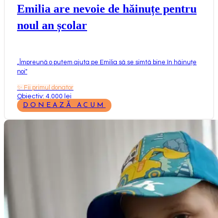
Emilia are nevoie de hăinuțe pentru
noul an școlar
„
Împreună o putem ajuta pe Emilia să se simtă bine în hăinuțe
noi
"
✨
Fii primul donator
Obiectiv: 4.000 lei
DONEAZĂ ACUM