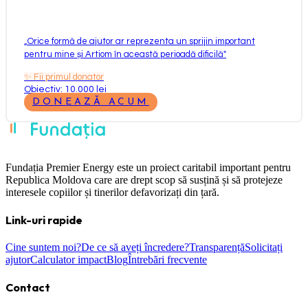
„
Orice formă de ajutor ar reprezenta un sprijin important
pentru mine și Artiom în această perioadă dificilă
"
✨
Fii primul donator
Obiectiv: 10.000 lei
DONEAZĂ ACUM
Fundația Premier Energy este un proiect caritabil important pentru
Republica Moldova care are drept scop să susțină și să protejeze
interesele copiilor și tinerilor defavorizați din țară.
Link-uri rapide
Cine suntem noi?
De ce să aveți încredere?
Transparență
Solicitați
ajutor
Calculator impact
Blog
Întrebări frecvente
Contact