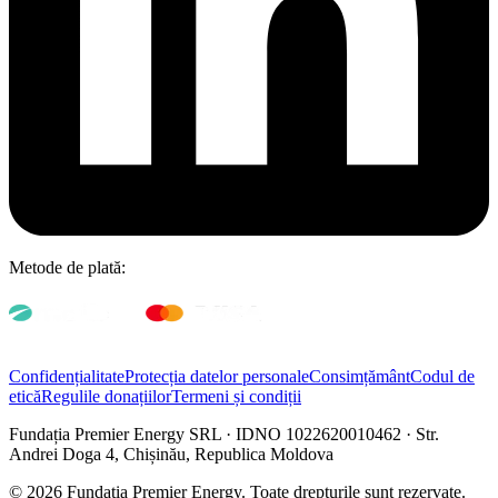
Metode de plată:
Confidențialitate
Protecția datelor personale
Consimțământ
Codul de
etică
Regulile donațiilor
Termeni și condiții
Fundația Premier Energy SRL · IDNO 1022620010462 · Str.
Andrei Doga 4, Chișinău, Republica Moldova
© 2026 Fundația Premier Energy. Toate drepturile sunt rezervate.