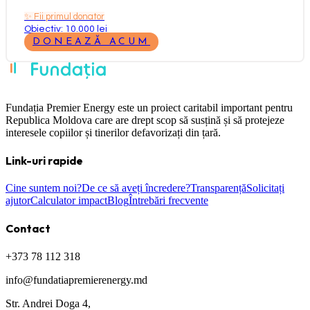
✨
Fii primul donator
Obiectiv: 10.000 lei
DONEAZĂ ACUM
Fundația Premier Energy este un proiect caritabil important pentru
Republica Moldova care are drept scop să susțină și să protejeze
interesele copiilor și tinerilor defavorizați din țară.
Link-uri rapide
Cine suntem noi?
De ce să aveți încredere?
Transparență
Solicitați
ajutor
Calculator impact
Blog
Întrebări frecvente
Contact
+373 78 112 318
info@fundatiapremierenergy.md
Str. Andrei Doga 4,