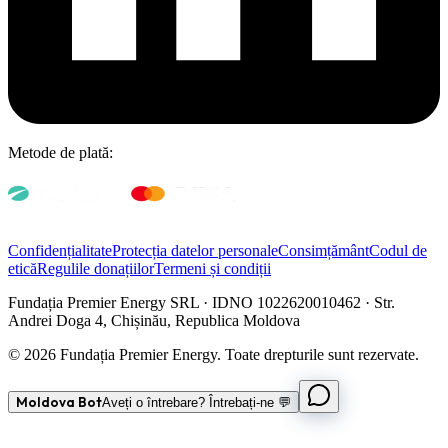
Metode de plată:
Confidențialitate
Protecția datelor personale
Consimțământ
Codul de
etică
Regulile donațiilor
Termeni și condiții
Fundația Premier Energy SRL · IDNO 1022620010462 · Str.
Andrei Doga 4, Chișinău, Republica Moldova
© 2026 Fundația Premier Energy. Toate drepturile sunt rezervate.
Moldova Bot
Aveți o întrebare? Întrebați-ne 💬