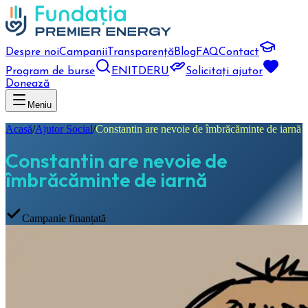
Despre noi
Campanii
Transparență
Blog
FAQ
Contact
Program de burse
EN
IT
DE
RU
Solicitați ajutor
Donează
Meniu
Acasă
/
Ajutor Social
/
Constantin are nevoie de îmbrăcăminte de iarnă
Constantin are nevoie de
îmbrăcăminte de iarnă
Campanie finanțată