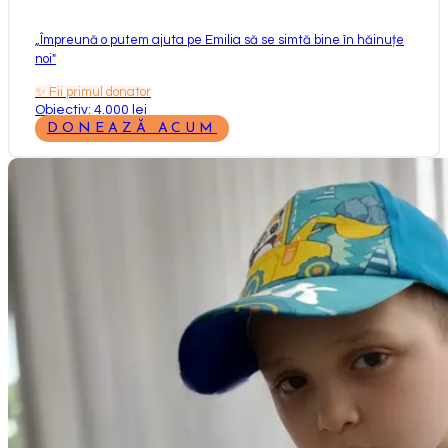
„
Împreună o putem ajuta pe Emilia să se simtă bine în hăinuțe
noi
"
✨
Fii primul donator
Obiectiv: 4.000 lei
DONEAZĂ ACUM