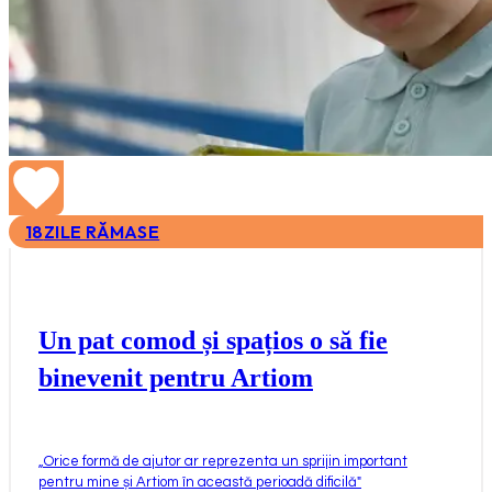
18
ZILE RĂMASE
Un pat comod și spațios o să fie
binevenit pentru Artiom
„
Orice formă de ajutor ar reprezenta un sprijin important
pentru mine și Artiom în această perioadă dificilă
"