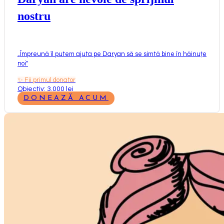
nostru
„
Împreună îl putem ajuta pe Daryan să se simtă bine în hăinuțe
noi
"
✨
Fii primul donator
Obiectiv: 3.000 lei
DONEAZĂ ACUM