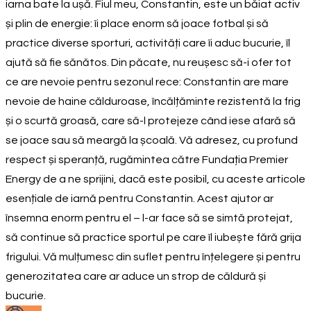
iarna bate la ușă. Fiul meu, Constantin, este un băiat activ
și plin de energie: îi place enorm să joace fotbal și să
practice diverse sporturi, activități care îi aduc bucurie, îl
ajută să fie sănătos. Din păcate, nu reușesc să-i ofer tot
ce are nevoie pentru sezonul rece: Constantin are mare
nevoie de haine călduroase, încălțăminte rezistentă la frig
și o scurtă groasă, care să-l protejeze când iese afară să
se joace sau să meargă la școală. Vă adresez, cu profund
respect și speranță, rugămintea către Fundația Premier
Energy de a ne sprijini, dacă este posibil, cu aceste articole
esențiale de iarnă pentru Constantin. Acest ajutor ar
însemna enorm pentru el – l-ar face să se simtă protejat,
să continue să practice sportul pe care îl iubește fără grija
frigului. Vă mulțumesc din suflet pentru înțelegere și pentru
generozitatea care ar aduce un strop de căldură și
bucurie.