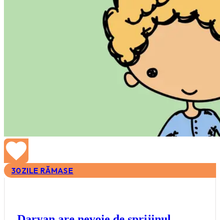
30
ZILE RĂMASE
Daryan are nevoie de sprijinul