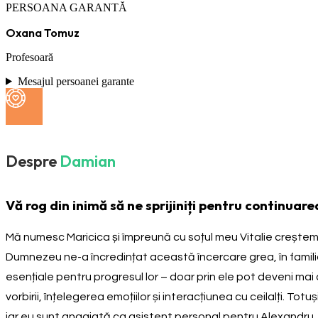
PERSOANA GARANTĂ
Oxana Tomuz
Profesoară
Mesajul persoanei garante
Despre
Damian
Vă rog din inimă să ne sprijiniți pentru continuare
Mă numesc Maricica și împreună cu soțul meu Vitalie creștem do
Dumnezeu ne-a încredințat această încercare grea, în famil
esențiale pentru progresul lor – doar prin ele pot deveni mai 
vorbirii, înțelegerea emoțiilor și interacțiunea cu ceilalți. To
iar eu sunt angajată ca asistent personal pentru Alexandru, c