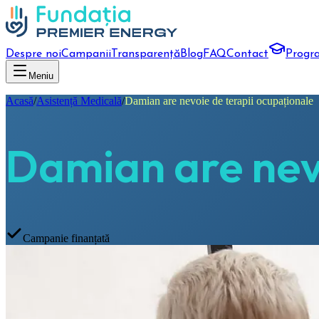
Despre noi
Campanii
Transparență
Blog
FAQ
Contact
Progr
Meniu
Acasă
/
Asistență Medicală
/
Damian are nevoie de terapii ocupaționale
Damian are nevo
Campanie finanțată