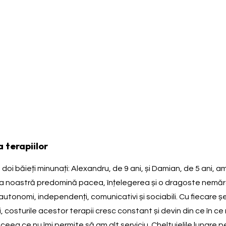
a terapiilor
i băieți minunați: Alexandru, de 9 ani, și Damian, de 5 ani, am
ia noastră predomină pacea, înțelegerea și o dragoste nemărg
autonomi, independenți, comunicativi și sociabili. Cu fiecare șe
tuși, costurile acestor terapii cresc constant și devin din ce în 
eea ce nu îmi permite să am alt serviciu. Cheltuielile lunare 