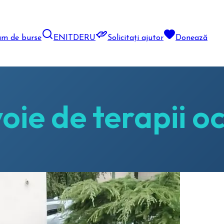
am de burse
EN
IT
DE
RU
Solicitați ajutor
Donează
ie de terapii o