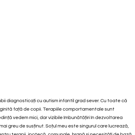
bii diagnosticați cu autism infantil grad sever. Cu toate că
inită față de copii. Terapiile comportamentale sunt
dință vedem mici, dar vizibile îmbunătățiri în dezvoltarea
ce mai greu de susținut. Soțul meu este singurul care lucrează,
pentru terapii, ipotecă, comunale, hrană și necesități de bază