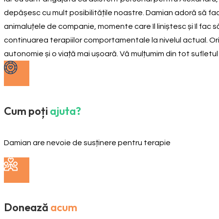
depășesc cu mult posibilitățile noastre. Damian adoră să facă
animaluțele de companie, momente care îl liniștesc și îl fac s
continuarea terapiilor comportamentale la nivelul actual. Ori
autonomie și o viață mai ușoară. Vă mulțumim din tot sufletul p
Cum poți
ajuta?
Damian are nevoie de susținere pentru terapie
Donează
acum