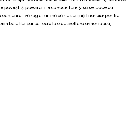
povești și poezii citite cu voce tare și să se joace cu
menilor, vă rog din inimă să ne sprijiniți financiar pentru
erim băieților șansa reală la o dezvoltare armonioasă,