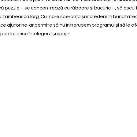
 puzzle – se concentrează cu răbdare și bucurie –, să asculte 
ă zâmbească larg. Cu mare speranță și încredere în bunătatea oa
ce ajutor ne-ar permite să nu întrerupem programul și să le of
entru orice înțelegere și sprijin!