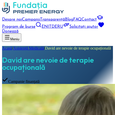
Despre noi
Campanii
Transparență
Blog
FAQ
Contact
Program de burse
EN
IT
DE
RU
Solicitați ajutor
Donează
Meniu
Acasă
/
Asistență Medicală
/
David are nevoie de terapie ocupațională
David are nevoie de terapie
ocupațională
Campanie finanțată