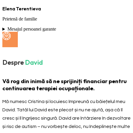
Elena Terentieva
Prietenă de familie
Mesajul persoanei garante
Despre
David
Vă rog din inimă să ne sprijiniți financiar pentru
continuarea terapiei ocupaționale.
Mă numesc Cristina și locuiesc împreună cu băiețelul meu
David. Tatăl lui David este plecat și nu ne ajută, așa că îl
cresc și îl îngrijesc singură. David are întârziere în dezvoltare
și risc de autism – nu vorbește deloc, nu îndeplinește multe