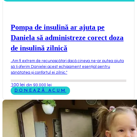
Pompa de insulină ar ajuta pe
Daniela să administreze corect doza
de insulină zilnică
„
Am fi extrem de recunoscători dacă cineva ne-ar putea ajuta
să îi oferim Danielei acest echipament esențial pentru
sănătatea și confortul ei zilnic.
"
100
lei
din 93.000 lei
DONEAZĂ ACUM