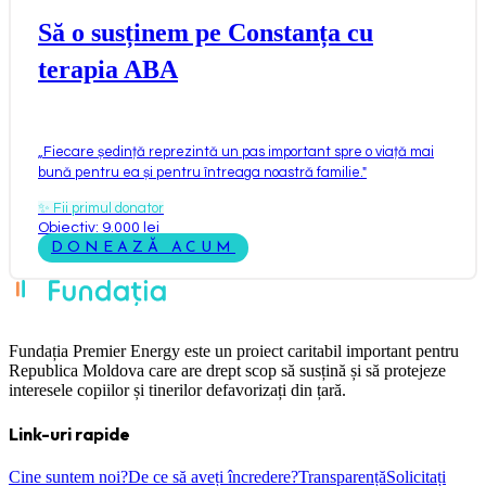
Să o susținem pe Constanța cu
terapia ABA
„
Fiecare ședință reprezintă un pas important spre o viață mai
bună pentru ea și pentru întreaga noastră familie.
"
✨
Fii primul donator
Obiectiv: 9.000 lei
DONEAZĂ ACUM
Fundația Premier Energy este un proiect caritabil important pentru
Republica Moldova care are drept scop să susțină și să protejeze
interesele copiilor și tinerilor defavorizați din țară.
Link-uri rapide
Cine suntem noi?
De ce să aveți încredere?
Transparență
Solicitați