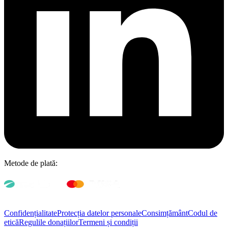
Metode de plată:
Confidențialitate
Protecția datelor personale
Consimțământ
Codul de
etică
Regulile donațiilor
Termeni și condiții