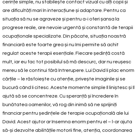
cerințe simple, nu stabilește contact vizual cu alți copii și
are dificultăți mari în interacțiune și adaptare. Pentru ca
situația să nu se agraveze și pentru a-i oferi șansa la
progrese reale, are nevoie urgentă și constantă de terapii
ocupaționale specializate. Din păcate, situația noastră
financiară este foarte grea și nu îmi permite să achit
regulat aceste terapii esențiale. Fiecare ședință costă
mult, iar eu fac tot posibilul să mă descurc, dar nu reușesc
mereu să le continui fără întrerupere. Lui David îi plac enorm
cărțile – le răsfoiește cu atenție, privește imaginile și se
bucură când îi citesc. Aceste momente simple îl liniștesc și îl
ajută să se concentreze. Cu speranță și încredere în
bunătatea oamenilor, vă rog din inimă să ne sprijiniți
financiar pentru ședințele de terapie ocupațională ale lui
David. Acest ajutor ar însemna enorm pentru el – l-ar ajuta
să-și dezvolte abilitățile motorii fine, atenția, coordonarea