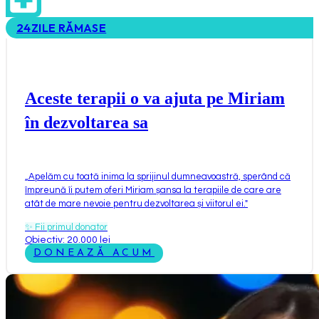
24
ZILE RĂMASE
Aceste terapii o va ajuta pe Miriam
în dezvoltarea sa
„
Apelăm cu toată inima la sprijinul dumneavoastră, sperând că
împreună îi putem oferi Miriam șansa la terapiile de care are
atât de mare nevoie pentru dezvoltarea și viitorul ei.
"
✨
Fii primul donator
Obiectiv: 20.000 lei
DONEAZĂ ACUM