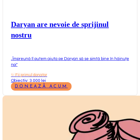
Daryan are nevoie de sprijinul
nostru
„
Împreună îl putem ajuta pe Daryan să se simtă bine în hăinuțe
noi
"
✨
Fii primul donator
Obiectiv: 3.000 lei
DONEAZĂ ACUM