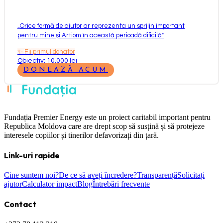
„
Orice formă de ajutor ar reprezenta un sprijin important
pentru mine și Artiom în această perioadă dificilă
"
✨
Fii primul donator
Obiectiv: 10.000 lei
DONEAZĂ ACUM
Fundația Premier Energy este un proiect caritabil important pentru
Republica Moldova care are drept scop să susțină și să protejeze
interesele copiilor și tinerilor defavorizați din țară.
Link-uri rapide
Cine suntem noi?
De ce să aveți încredere?
Transparență
Solicitați
ajutor
Calculator impact
Blog
Întrebări frecvente
Contact