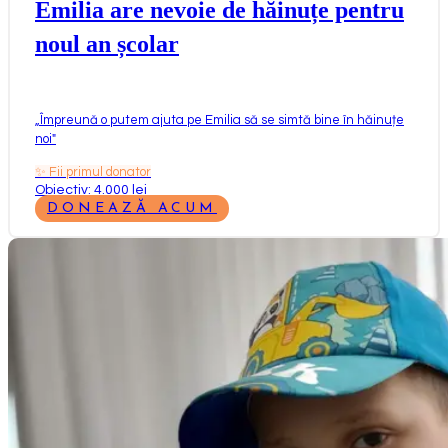
Emilia are nevoie de hăinuțe pentru
noul an școlar
„
Împreună o putem ajuta pe Emilia să se simtă bine în hăinuțe
noi
"
✨
Fii primul donator
Obiectiv: 4.000 lei
DONEAZĂ ACUM