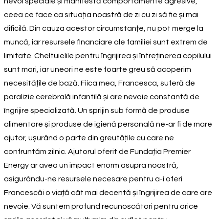
nevoi speciale și manifestă comportamente agresive,
ceea ce face ca situația noastră de zi cu zi să fie și mai
dificilă. Din cauza acestor circumstanțe, nu pot merge la
muncă, iar resursele financiare ale familiei sunt extrem de
limitate. Cheltuielile pentru îngrijirea și întreținerea copilului
sunt mari, iar uneori ne este foarte greu să acoperim
necesitățile de bază. Fiica mea, Francesca, suferă de
paralizie cerebrală infantilă și are nevoie constantă de
îngrijire specializată. Un sprijin sub formă de produse
alimentare și produse de igienă personală ne-ar fi de mare
ajutor, ușurând o parte din greutățile cu care ne
confruntăm zilnic. Ajutorul oferit de Fundația Premier
Energy ar avea un impact enorm asupra noastră,
asigurându-ne resursele necesare pentru a-i oferi
Francescăi o viață cât mai decentă și îngrijirea de care are
nevoie. Vă suntem profund recunoscători pentru orice