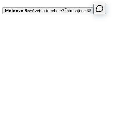
Moldova Bot
Aveți o întrebare? Întrebați-ne 💬