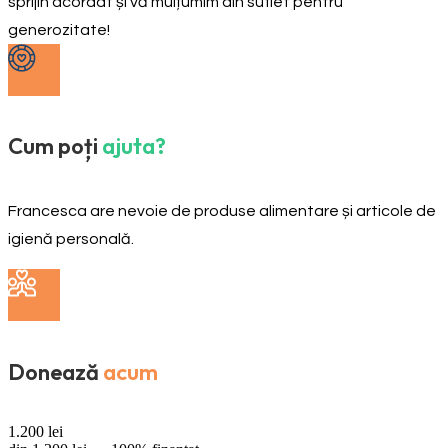
sprijin acordat și vă mulțumim din suflet pentru
generozitate!
Cum poți
ajuta?
Francesca are nevoie de produse alimentare și articole de
igienă personală.
Donează
acum
1.200
lei