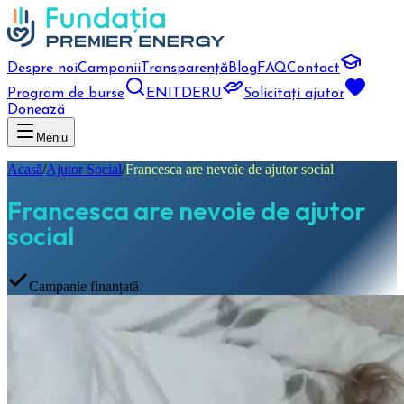
Despre noi
Campanii
Transparență
Blog
FAQ
Contact
Program de burse
EN
IT
DE
RU
Solicitați ajutor
Donează
Meniu
Acasă
/
Ajutor Social
/
Francesca are nevoie de ajutor social
Francesca are nevoie de ajutor
social
Campanie finanțată