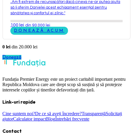
„
Am fi extrem de recunoscători dacă cineva ne-ar putea ajuta
să îi oferim Danielei acest echipament esențial pentru
sănătatea și confortul ei zilnic.
"
100
lei
din 93.000 lei
DONEAZĂ ACUM
0
lei
din
20.000
lei
Donează
Fundația Premier Energy este un proiect caritabil important pentru
Republica Moldova care are drept scop să susțină și să protejeze
interesele copiilor și tinerilor defavorizați din țară.
Link-uri rapide
Cine suntem noi?
De ce să aveți încredere?
Transparență
Solicitați
ajutor
Calculator impact
Blog
Întrebări frecvente
Contact