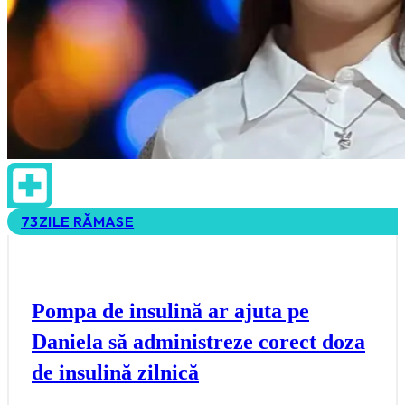
73
ZILE RĂMASE
Pompa de insulină ar ajuta pe
Daniela să administreze corect doza
de insulină zilnică