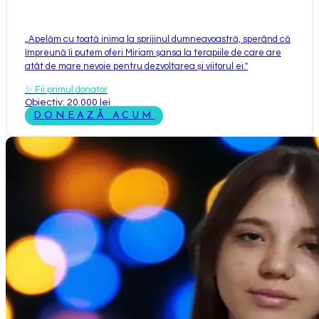
„
Apelăm cu toată inima la sprijinul dumneavoastră, sperând că
împreună îi putem oferi Miriam șansa la terapiile de care are
atât de mare nevoie pentru dezvoltarea și viitorul ei.
"
✨
Fii primul donator
Obiectiv: 20.000 lei
DONEAZĂ ACUM