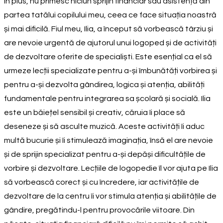
În plus, nu primesc niciun sprijin financiar sau asistență din
partea tatălui copilului meu, ceea ce face situația noastră
și mai dificilă. Fiul meu, Ilia, a început să vorbească târziu și
are nevoie urgentă de ajutorul unui logoped și de activități
de dezvoltare oferite de specialiști. Este esențial ca el să
urmeze lecții specializate pentru a-și îmbunătăți vorbirea și
pentru a-și dezvolta gândirea, logica și atenția, abilități
fundamentale pentru integrarea sa școlară și socială. Ilia
este un băiețel sensibil și creativ, căruia îi place să
deseneze și să asculte muzică. Aceste activități îi aduc
multă bucurie și îi stimulează imaginația, însă el are nevoie
și de sprijin specializat pentru a-și depăși dificultățile de
vorbire și dezvoltare. Lecțiile de logopedie îl vor ajuta pe Ilia
să vorbească corect și cu încredere, iar activitățile de
dezvoltare de la centru îi vor stimula atenția și abilitățile de
gândire, pregătindu-l pentru provocările viitoare. Din