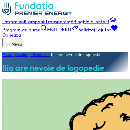
Despre noi
Campanii
Transparență
Blog
FAQ
Contact
Program de burse
EN
IT
DE
RU
Solicitați ajutor
Donează
Meniu
Acasă
/
Asistență Medicală
/
Ilia are nevoie de logopedie
Ilia are nevoie de logopedie