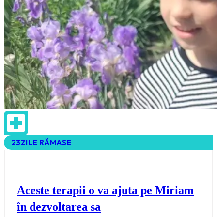
23
ZILE RĂMASE
Aceste terapii o va ajuta pe Miriam
în dezvoltarea sa