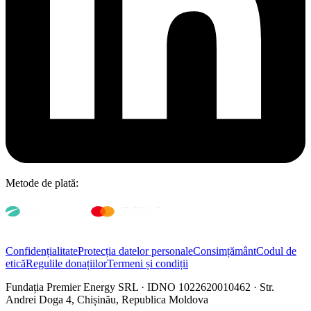
Metode de plată:
Confidențialitate
Protecția datelor personale
Consimțământ
Codul de
etică
Regulile donațiilor
Termeni și condiții
Fundația Premier Energy SRL · IDNO 1022620010462 · Str.
Andrei Doga 4, Chișinău, Republica Moldova