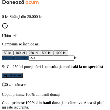
Donează
acum
0
lei
Strânși din
20.000
lei
Ultima zi!
Campania se închide azi
50
lei
100
lei
250
lei
500
lei
1000
lei
Vreau să doneze:
lei
💛
Cu
250
lei puteți oferi
1 consultație medicală la un specialist
Ajută acum
⏱
0 zile rămase
Copiii primesc 100% din banii donați
Copii
primesc 100% din banii donați
de către dvs. Această plată
nu este recurentă.