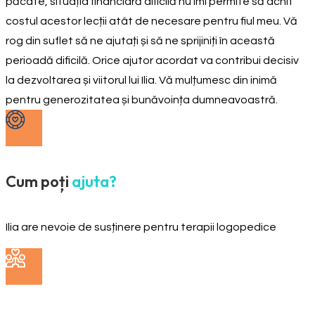
păcate, situația financiară dificilă nu îmi permite să achit
costul acestor lecții atât de necesare pentru fiul meu. Vă
rog din suflet să ne ajutați și să ne sprijiniți în această
perioadă dificilă. Orice ajutor acordat va contribui decisiv
la dezvoltarea și viitorul lui Ilia. Vă mulțumesc din inimă
pentru generozitatea și bunăvoința dumneavoastră.
Cum poți
ajuta?
Ilia are nevoie de susținere pentru terapii logopedice