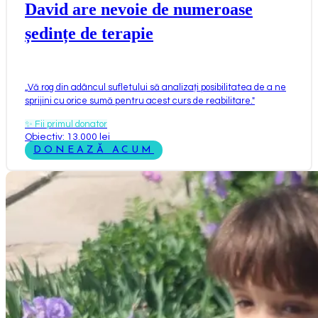
David are nevoie de numeroase
ședințe de terapie
„
Vă rog din adâncul sufletului să analizați posibilitatea de a ne
sprijini cu orice sumă pentru acest curs de reabilitare.
"
✨
Fii primul donator
Obiectiv: 13.000 lei
DONEAZĂ ACUM