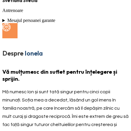
Svetlana Svecla
Antrenoare
Mesajul persoanei garante
Despre
Ionela
Vă mulțumesc din suflet pentru înțelegere și
sprijin.
Mă numesc Ion și sunt tată singur pentru cinci copii
minunați. Soția mea a decedat, lăsând un gol imens în
familia noastră, pe care încercăm să îl depășim zilnic cu
mult curaj și dragoste reciprocă. Îmi este extrem de greu să
fac față singur tuturor cheltuielilor pentru creșterea și