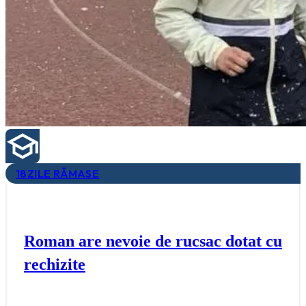
18
ZILE RĂMASE
Roman are nevoie de rucsac dotat cu
rechizite