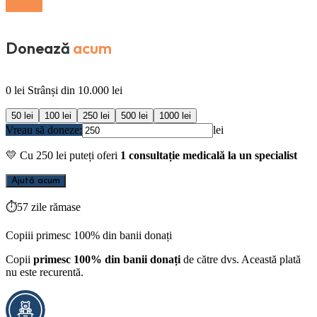
Donează
acum
0
lei
Strânși din
10.000
lei
50
lei
100
lei
250
lei
500
lei
1000
lei
Vreau să doneze:
lei
💛
Cu
250
lei puteți oferi
1 consultație medicală la un specialist
Ajută acum
⏱
57 zile rămase
Copiii primesc 100% din banii donați
Copii
primesc 100% din banii donați
de către dvs. Această plată
nu este recurentă.