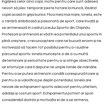
îngrijirea celor cinci copii, motiv pentru care sunt adesea
nevoit să plec temporar peste hotare la muncă, lăsând
copiii acasă în grija bunicii. Fiica mea mai mare, Ionela, este
o tânără ambițioasă și pasionată de sport, care învață și
se antrenează în cadrul Liceului Sportiv din Chișinău.
Profesorii și antrenorii ei văd în ea potențialul unui sportiv în
plină creștere, o recunoaștere care ne bucură enorm și ne
motivează să facem tot posibilul pentru a-i susține
parcursul sportiv. Ionela muncește zi de zi cu multă
determinare și seriozitate pentru a-și atinge obiectivele,
iar efortul pe care îl depune ne umple inimile de mândrie.
Pentru a se putea antrena în condiții corespunzătoare și
pentru a-și valorifica pe deplin potențialul, Ionela are
nevoie de echipament sportiv adecvat pentru atletism,
adidași și costum sport. Echipamentul potrivit ar spori
considerabil dorința și motivația ei de a se antrena,