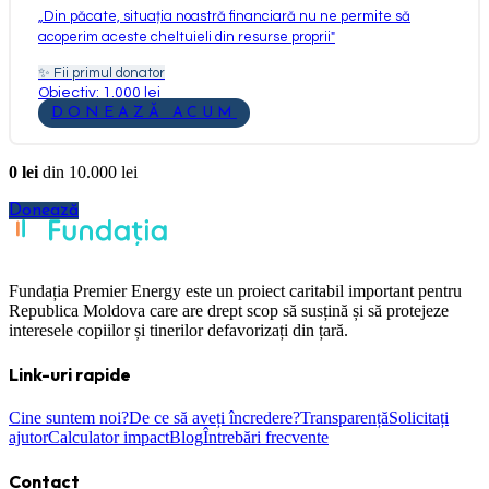
„
Din păcate, situația noastră financiară nu ne permite să
acoperim aceste cheltuieli din resurse proprii
"
✨
Fii primul donator
Obiectiv: 1.000 lei
DONEAZĂ ACUM
0
lei
din
10.000
lei
Donează
Fundația Premier Energy este un proiect caritabil important pentru
Republica Moldova care are drept scop să susțină și să protejeze
interesele copiilor și tinerilor defavorizați din țară.
Link-uri rapide
Cine suntem noi?
De ce să aveți încredere?
Transparență
Solicitați
ajutor
Calculator impact
Blog
Întrebări frecvente
Contact