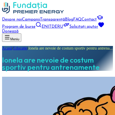
Despre noi
Campanii
Transparență
Blog
FAQ
Contact
Program de burse
EN
IT
DE
RU
Solicitați ajutor
Donează
Meniu
Acasă
/
Educație
/
Ionela are nevoie de costum sportiv pentru antrena...
Ionela are nevoie de costum
sportiv pentru antrenamente