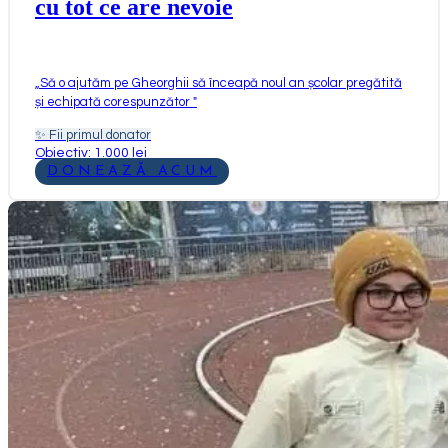
cu tot ce are nevoie
„
Să o ajutăm pe Gheorghii să înceapă noul an școlar pregătită
și echipată corespunzător
"
✨
Fii primul donator
Obiectiv: 1.000 lei
DONEAZĂ ACUM