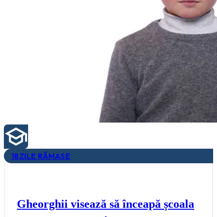
18
ZILE RĂMASE
Gheorghii visează să înceapă școala