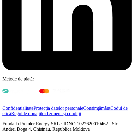
Metode de plată:
Confidențialitate
Protecția datelor personale
Consimțământ
Codul de
etică
Regulile donațiilor
Termeni și condiții
Fundația Premier Energy SRL · IDNO 1022620010462 · Str.
Andrei Doga 4, Chișinău, Republica Moldova