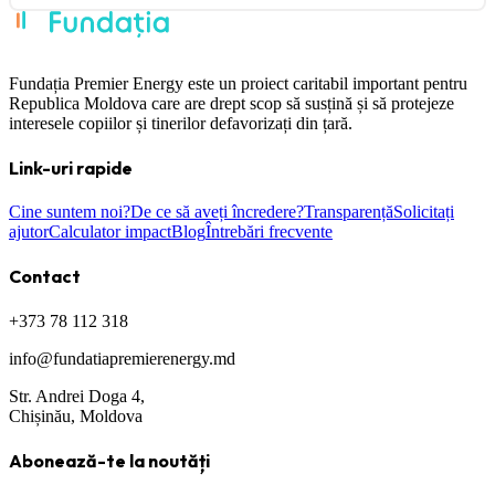
Fundația Premier Energy este un proiect caritabil important pentru
Republica Moldova care are drept scop să susțină și să protejeze
interesele copiilor și tinerilor defavorizați din țară.
Link-uri rapide
Cine suntem noi?
De ce să aveți încredere?
Transparență
Solicitați
ajutor
Calculator impact
Blog
Întrebări frecvente
Contact
+373 78 112 318
info@fundatiapremierenergy.md
Str. Andrei Doga 4,
Chișinău, Moldova
Abonează-te la noutăți