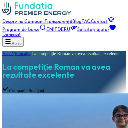
Despre noi
Campanii
Transparență
Blog
FAQ
Contact
Program de burse
EN
IT
DE
RU
Solicitați ajutor
Donează
Meniu
Acasă
/
Educație
/
La competiţie Roman va avea rezultate excelente
La competiţie Roman va avea
rezultate excelente
Campanie finanțată