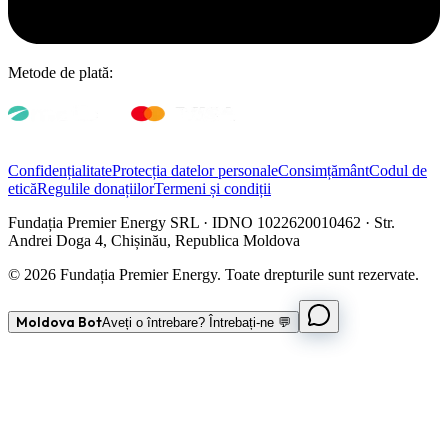
Metode de plată:
Confidențialitate
Protecția datelor personale
Consimțământ
Codul de
etică
Regulile donațiilor
Termeni și condiții
Fundația Premier Energy SRL · IDNO 1022620010462 · Str.
Andrei Doga 4, Chișinău, Republica Moldova
© 2026 Fundația Premier Energy. Toate drepturile sunt rezervate.
Moldova Bot
Aveți o întrebare? Întrebați-ne 💬