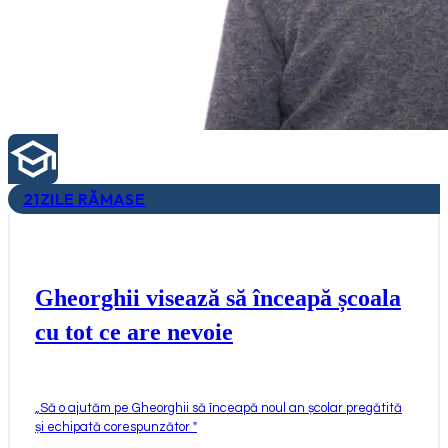
21
ZILE RĂMASE
Gheorghii visează să înceapă școala
cu tot ce are nevoie
„
Să o ajutăm pe Gheorghii să înceapă noul an școlar pregătită
și echipată corespunzător
"