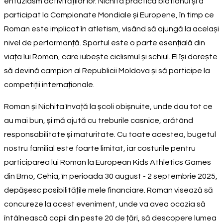
entuziasm activităților lor. Nichita practică biatlonul și a
participat la Campionate Mondiale și Europene, în timp ce
Roman este implicat în atletism, visând să ajungă la același
nivel de performanță. Sportul este o parte esențială din
viața lui Roman, care iubește ciclismul și schiul. El își dorește
să devină campion al Republicii Moldova și să participe la
competiții internaționale.
Roman și Nichita învață la școli obișnuite, unde dau tot ce
au mai bun, și mă ajută cu treburile casnice, arătând
responsabilitate și maturitate. Cu toate acestea, bugetul
nostru familial este foarte limitat, iar costurile pentru
participarea lui Roman la European Kids Athletics Games
din Brno, Cehia, în perioada 30 august - 2 septembrie 2025,
depășesc posibilitățile mele financiare. Roman visează să
concureze la acest eveniment, unde va avea ocazia să
întâlnească copii din peste 20 de țări, să descopere lumea