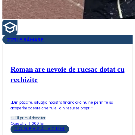
21
ZILE RĂMASE
Roman are nevoie de rucsac dotat cu
rechizite
„
Din păcate, situația noastră financiară nu ne permite să
acoperim aceste cheltuieli din resurse proprii
"
✨
Fii primul donator
Obiectiv: 1.000 lei
DONEAZĂ ACUM