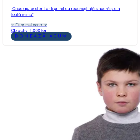
„
Orice ajutor oferit ar fi primit cu recunoștință sinceră și din
toată inima
"
✨
Fii primul donator
Obiectiv: 1.000 lei
DONEAZĂ ACUM