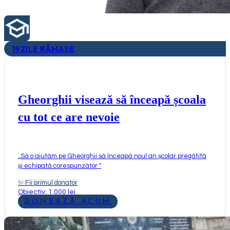
19
ZILE RĂMASE
Gheorghii visează să înceapă școala
cu tot ce are nevoie
„
Să o ajutăm pe Gheorghii să înceapă noul an școlar pregătită
și echipată corespunzător
"
✨
Fii primul donator
Obiectiv: 1.000 lei
DONEAZĂ ACUM