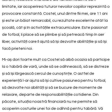
limitate, iar acoperirea tuturor nevoilor copiilor reprezintă o
provocare constantă. Costel, unul dintre fiii mei, are 11 ani
și este un băiat remarcabil, cu rezultate excelente atât la
școală, cât și în activitățile extracurriculare. Este pasionat
de fotbal, îi place să se plimbe și să petreacă timp în aer
liber, activități care îl ajută să își dezvolte abilitățile și să își
facă prieteni noi.
Mi-aș dori foarte mult ca Costel să aibă ocazia să participe
la o tabără de vară, unde să se odihnească, să se distreze
și să își lărgească cercul de cunoștințe. O astfel de
experiență l-ar ajuta să își cultive pasiunea pentru fotbal,
să dezvolte noi abilități și să se bucure de momente de
relaxare, departe de responsabilitățile cotidiene. Din
păcate, situația noastră financiară nu ne permite să
acoperim costurile unei foi de odihnă pentru tabără. Vă