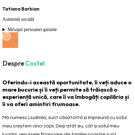
Tatiana Barbian
Asistentă socială
Mesajul persoanei garante
Despre
Costel
Oferindu-i această oportunitate, îi veți aduce o
mare bucurie și îi veți permite să trăiască o
experiență unică, care îi va îmbogăți copilăria și
îi va oferi amintiri frumoase.
Mă numesc Liudmila, sunt căsătorită și împreună cu soțul
meu creștem cinci copii. Deși atât eu, cât și soțul meu
lucrăm, resursele financiare ale familiei noastre sunt