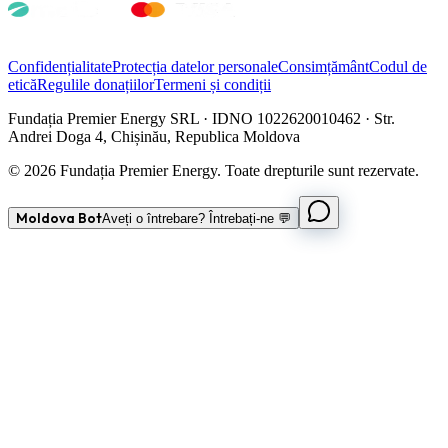
Confidențialitate
Protecția datelor personale
Consimțământ
Codul de
etică
Regulile donațiilor
Termeni și condiții
Fundația Premier Energy SRL · IDNO 1022620010462 · Str.
Andrei Doga 4, Chișinău, Republica Moldova
© 2026 Fundația Premier Energy. Toate drepturile sunt rezervate.
Moldova Bot
Aveți o întrebare? Întrebați-ne 💬