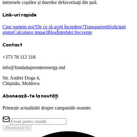
interesele copiilor și tinerilor defavorizați din țară.
Link-uri rapide
Cine suntem noi?
De ce să aveți încredere?
Transparență
Solicitați
ajutor
Calculator impact
Blog
Întrebări frecvente
Contact
+373 78 112 318
info@fundatiapremierenergy.md
Str. Andrei Doga 4,
Chișinău, Moldova
Abonează-te la noutăți
Primește actualizări despre campaniile noastre.
Abonează-te