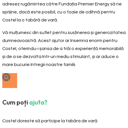
adresez rugămintea către Fundația Premier Energy să ne
sprijine, dacă este posibil, cu o foaie de odihnă pentru
Costel la o tabără de vară.
Vă mulțumesc din suflet pentru susținerea și generozitatea
dumneavoastră. Acest ajutor ar însemna enorm pentru
Costel, oferindu-i șansa de a trăi o experiență memorabilă
și de a se dezvolta într-un mediu stimulant, și ar aduce o
mare bucurie întregii noastre familii.
Cum poți
ajuta?
Costel doreste să participe la tabăra de vară.