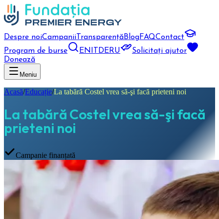
Despre noi
Campanii
Transparență
Blog
FAQ
Contact
Program de burse
EN
IT
DE
RU
Solicitați ajutor
Donează
Meniu
Acasă
/
Educație
/
La tabără Costel vrea să-şi facă prieteni noi
La tabără Costel vrea să-şi facă
prieteni noi
Campanie finanțată