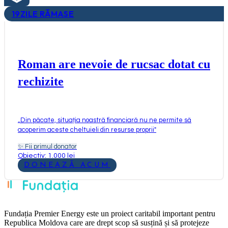
19
ZILE RĂMASE
Roman are nevoie de rucsac dotat cu
rechizite
„
Din păcate, situația noastră financiară nu ne permite să
acoperim aceste cheltuieli din resurse proprii
"
✨
Fii primul donator
Obiectiv: 1.000 lei
DONEAZĂ ACUM
Fundația Premier Energy este un proiect caritabil important pentru
Republica Moldova care are drept scop să susțină și să protejeze