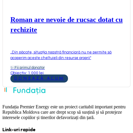
Roman are nevoie de rucsac dotat cu
rechizite
„
Din păcate, situația noastră financiară nu ne permite să
acoperim aceste cheltuieli din resurse proprii
"
✨
Fii primul donator
Obiectiv: 1.000 lei
DONEAZĂ ACUM
Fundația Premier Energy este un proiect caritabil important pentru
Republica Moldova care are drept scop să susțină și să protejeze
interesele copiilor și tinerilor defavorizați din țară.
Link-uri rapide