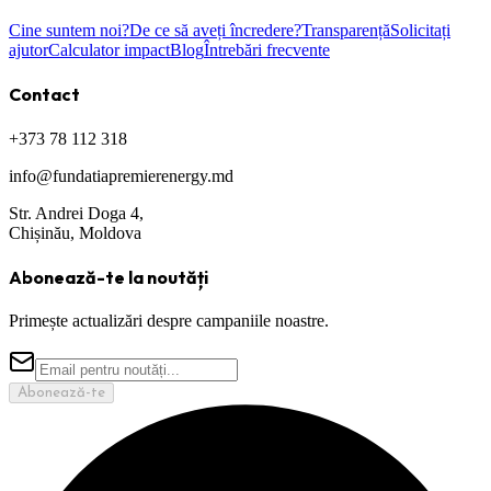
Cine suntem noi?
De ce să aveți încredere?
Transparență
Solicitați
ajutor
Calculator impact
Blog
Întrebări frecvente
Contact
+373 78 112 318
info@fundatiapremierenergy.md
Str. Andrei Doga 4,
Chișinău, Moldova
Abonează-te la noutăți
Primește actualizări despre campaniile noastre.
Abonează-te