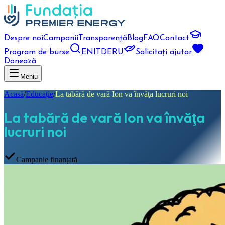
Despre noi
Campanii
Transparență
Blog
FAQ
Contact
Program de burse
EN
IT
DE
RU
Solicitați ajutor
Donează
Meniu
Acasă
/
Educație
/
La tabără de vară Ion va învăţa lucruri noi
La tabără de vară Ion va învăţa
lucruri noi
Campanie finanțată