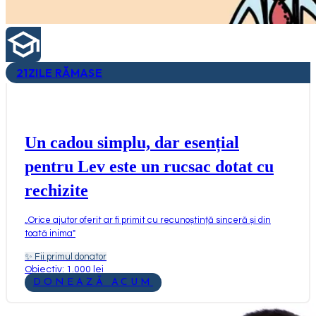
21
ZILE RĂMASE
Un cadou simplu, dar esențial
pentru Lev este un rucsac dotat cu
rechizite
„
Orice ajutor oferit ar fi primit cu recunoștință sinceră și din
toată inima
"
✨
Fii primul donator
Obiectiv: 1.000 lei
DONEAZĂ ACUM