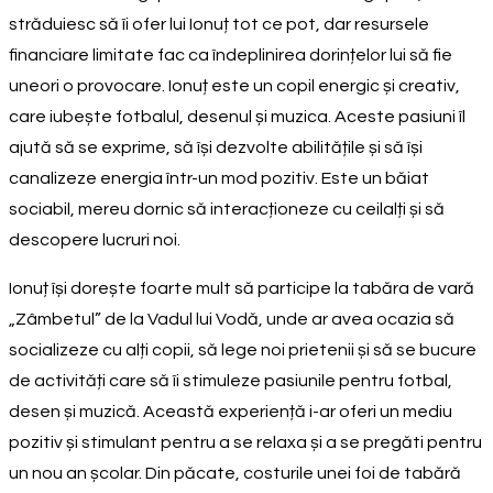
străduiesc să îi ofer lui Ionuț tot ce pot, dar resursele
financiare limitate fac ca îndeplinirea dorințelor lui să fie
uneori o provocare. Ionuț este un copil energic și creativ,
care iubește fotbalul, desenul și muzica. Aceste pasiuni îl
ajută să se exprime, să își dezvolte abilitățile și să își
canalizeze energia într-un mod pozitiv. Este un băiat
sociabil, mereu dornic să interacționeze cu ceilalți și să
descopere lucruri noi.
Ionuț își dorește foarte mult să participe la tabăra de vară
„Zâmbetul” de la Vadul lui Vodă, unde ar avea ocazia să
socializeze cu alți copii, să lege noi prietenii și să se bucure
de activități care să îi stimuleze pasiunile pentru fotbal,
desen și muzică. Această experiență i-ar oferi un mediu
pozitiv și stimulant pentru a se relaxa și a se pregăti pentru
un nou an școlar. Din păcate, costurile unei foi de tabără