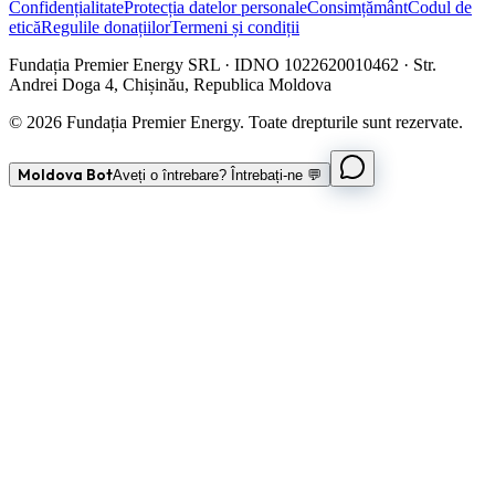
Confidențialitate
Protecția datelor personale
Consimțământ
Codul de
etică
Regulile donațiilor
Termeni și condiții
Fundația Premier Energy SRL · IDNO 1022620010462 · Str.
Andrei Doga 4, Chișinău, Republica Moldova
© 2026 Fundația Premier Energy. Toate drepturile sunt rezervate.
Moldova Bot
Aveți o întrebare? Întrebați-ne 💬