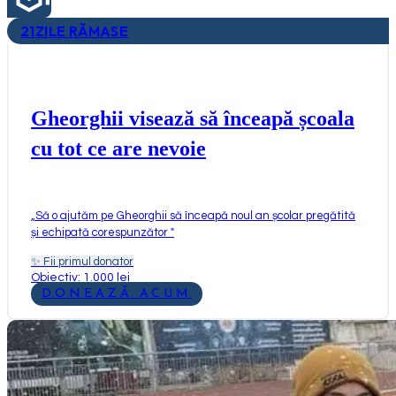
21
ZILE RĂMASE
Gheorghii visează să înceapă școala
cu tot ce are nevoie
„
Să o ajutăm pe Gheorghii să înceapă noul an școlar pregătită
și echipată corespunzător
"
✨
Fii primul donator
Obiectiv: 1.000 lei
DONEAZĂ ACUM