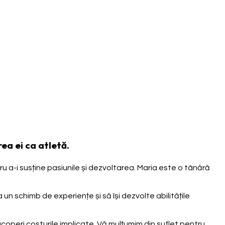
ea ei ca atletă.
u a-i susține pasiunile și dezvoltarea. Maria este o tânără
n schimb de experiențe și să își dezvolte abilitățile
coperi costurile implicate. Vă mulțumim din suflet pentru