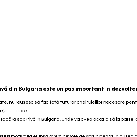
ivă din Bulgaria este un pas important în dezvoltar
te, nu reușesc să fac față tuturor cheltuielilor necesare pentr
 și dedicare.
bără sportivă în Bulgaria, unde va avea ocazia să ia parte la u
 și motivația ei, însă avem nevoie de sprijin pentru a putea a