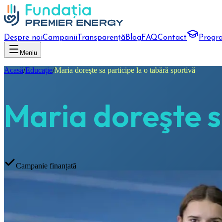
Despre noi
Campanii
Transparență
Blog
FAQ
Contact
Progr
Meniu
Acasă
/
Educație
/
Maria doreşte sa participe la o tabără sportivă
Maria doreşte s
Campanie finanțată