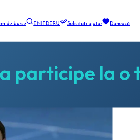
am de burse
EN
IT
DE
RU
Solicitați ajutor
Donează
a participe la o