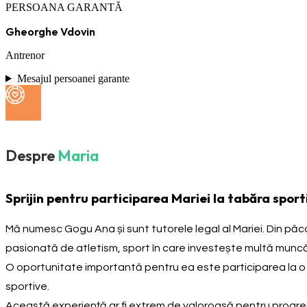
PERSOANA GARANTĂ
Gheorghe Vdovin
Antrenor
Mesajul persoanei garante
Despre
Maria
Sprijin pentru participarea Mariei la tabăra sport
Mă numesc Gogu Ana și sunt tutorele legal al Mariei. Din păca
pasionată de atletism, sport în care investește multă muncă
O oportunitate importantă pentru ea este participarea la o ta
sportive.
Această experiență ar fi extrem de valoroasă pentru progresul