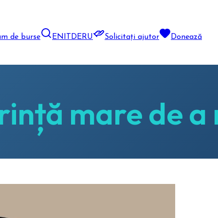
am de burse
EN
IT
DE
RU
Solicitați ajutor
Donează
rință mare de a