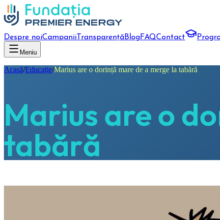
Despre noi
Campanii
Transparență
Blog
FAQ
Contact
Progr
Meniu
Acasă
/
Educație
/
Marius are o dorință mare de a merge la tabără
Marius are o do
tabără