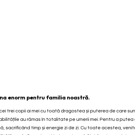
mna enorm pentru familia noastră.
trei copii ai mei cu toată dragostea și puterea de care sunt ca
abilitățile au rămas în totalitate pe umerii mei. Pentru a putea
ă, sacrificând timp și energie zi de zi. Cu toate acestea, veni