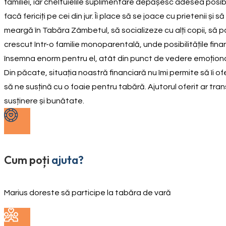
familiei, iar cheltuielile suplimentare depășesc adesea posibil
facă fericiți pe cei din jur. Îi place să se joace cu prietenii și
meargă în Tabăra Zâmbetul, să socializeze cu alți copii, să pa
crescut într-o familie monoparentală, unde posibilitățile fina
însemna enorm pentru el, atât din punct de vedere emoțional, câ
Din păcate, situația noastră financiară nu îmi permite să îi o
să ne susțină cu o foaie pentru tabără. Ajutorul oferit ar trans
susținere și bunătate.
Cum poți
ajuta?
Marius doreste să participe la tabăra de vară