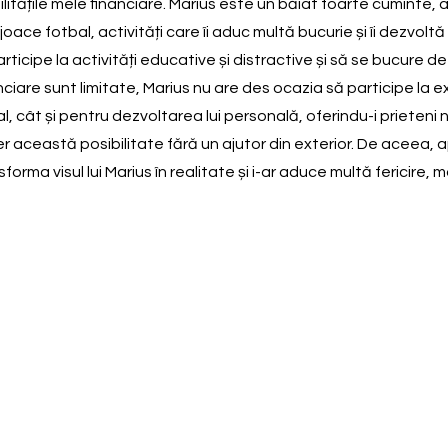
itățile mele financiare. Marius este un băiat foarte cuminte, asc
 să joace fotbal, activități care îi aduc multă bucurie și îi dezvol
rticipe la activități educative și distractive și să se bucure 
nciare sunt limitate, Marius nu are des ocazia să participe la 
t și pentru dezvoltarea lui personală, oferindu-i prieteni noi, a
fer această posibilitate fără un ajutor din exterior. De aceea,
forma visul lui Marius în realitate și i-ar aduce multă fericire,