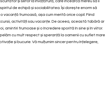
ultător și silitor la învățătură, care încearcă mereu să îi
tă spiritul de echipă și sociabilitatea. Își dorește enorm să
de o vacanță frumoasă, așa cum merită orice copil. Fiind
excursii, activități sau vacanțe. De aceea, această tabără ar
mintiri frumoase și o încredere sporită în sine și în viitor.
 apelăm cu mult respect și speranță la oamenii cu suflet mare
 motivație și bucurie. Vă mulțumim sincer pentru înțelegere,