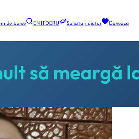
am de burse
EN
IT
DE
RU
Solicitați ajutor
Donează
ult să meargă l