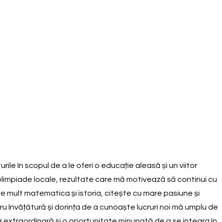
ile în scopul de a le oferi o educație aleasă și un viitor
olimpiade locale, rezultate care mă motivează să continui cu
rte mult matematica și istoria, citește cu mare pasiune și
tru învățătură și dorința de a cunoaște lucruri noi mă umplu de
ță extraordinară și o oportunitate minunată de a se integra în