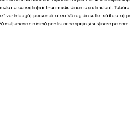
mula noi cunoștințe într-un mediu dinamic și stimulant. Tabăra l-
 îi vor îmbogăți personalitatea. Vă rog din suflet să îl ajutați
 mulțumesc din inimă pentru orice sprijin și susținere pe care 