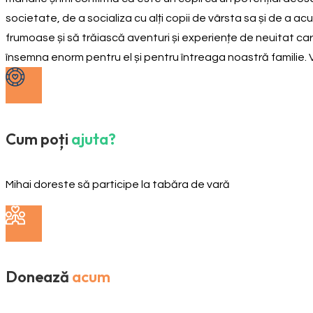
societate, de a socializa cu alți copii de vârsta sa și de a acu
frumoase și să trăiască aventuri și experiențe de neuitat care
însemna enorm pentru el și pentru întreaga noastră familie. Vă
Cum poți
ajuta?
Mihai doreste să participe la tabăra de vară
Donează
acum