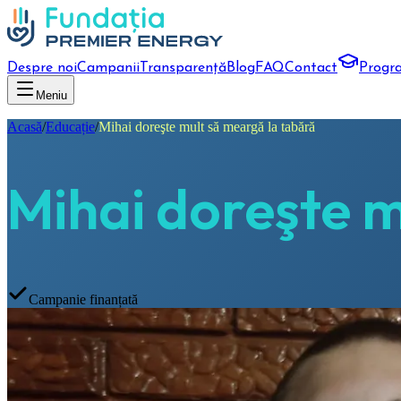
Despre noi
Campanii
Transparență
Blog
FAQ
Contact
Progr
Meniu
Acasă
/
Educație
/
Mihai doreşte mult să meargă la tabără
Mihai doreşte m
Campanie finanțată