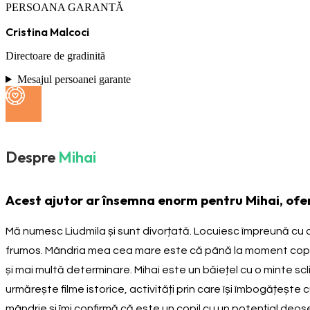
PERSOANA GARANTĂ
Cristina Malcoci
Directoare de gradinită
Mesajul persoanei garante
Despre
Mihai
Acest ajutor ar însemna enorm pentru Mihai, oferi
Mă numesc Liudmila și sunt divorțată. Locuiesc împreună cu cei 
frumos. Mândria mea cea mare este că până la moment copiii 
și mai multă determinare. Mihai este un băiețel cu o minte scl
urmărește filme istorice, activități prin care își îmbogățește
mândrie și îmi confirmă că este un copil cu un potențial deos