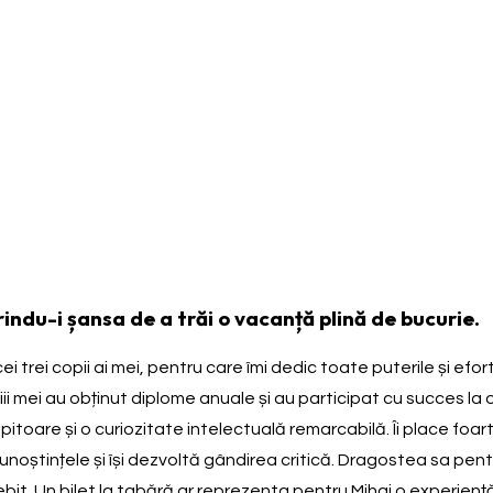
ndu-i șansa de a trăi o vacanță plină de bucurie.
trei copii ai mei, pentru care îmi dedic toate puterile și efortur
mei au obținut diplome anuale și au participat cu succes la 
ipitoare și o curiozitate intelectuală remarcabilă. Îi place foa
 cunoștințele și își dezvoltă gândirea critică. Dragostea sa pen
ebit. Un bilet la tabără ar reprezenta pentru Mihai o experien