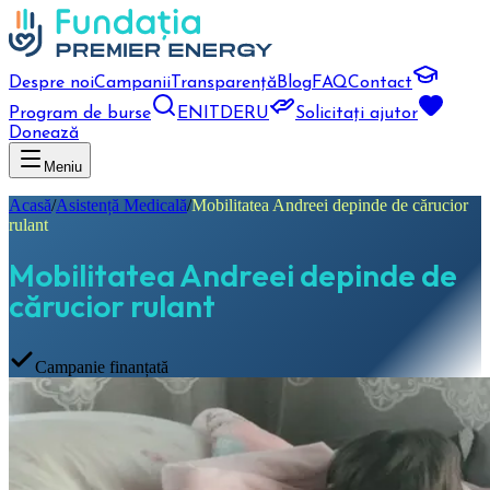
Despre noi
Campanii
Transparență
Blog
FAQ
Contact
Program de burse
EN
IT
DE
RU
Solicitați ajutor
Donează
Meniu
Acasă
/
Asistență Medicală
/
Mobilitatea Andreei depinde de cărucior
rulant
Mobilitatea Andreei depinde de
cărucior rulant
Campanie finanțată