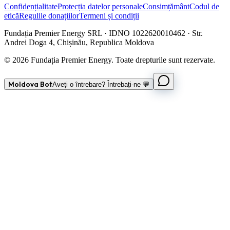
Confidențialitate
Protecția datelor personale
Consimțământ
Codul de
etică
Regulile donațiilor
Termeni și condiții
Fundația Premier Energy SRL · IDNO 1022620010462 · Str.
Andrei Doga 4, Chișinău, Republica Moldova
© 2026 Fundația Premier Energy. Toate drepturile sunt rezervate.
Moldova Bot
Aveți o întrebare? Întrebați-ne 💬