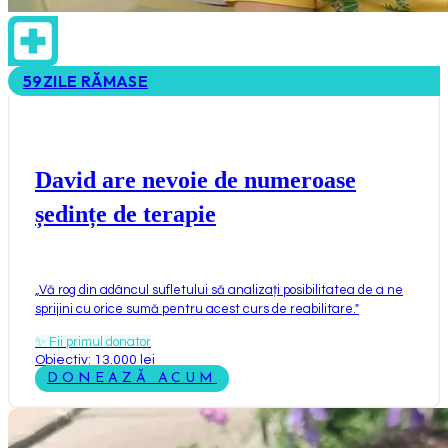
59
ZILE RĂMASE
David are nevoie de numeroase
ședințe de terapie
„
Vă rog din adâncul sufletului să analizați posibilitatea de a ne
sprijini cu orice sumă pentru acest curs de reabilitare.
"
✨
Fii primul donator
Obiectiv: 13.000 lei
DONEAZĂ ACUM