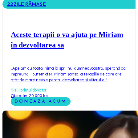
22
ZILE RĂMASE
Aceste terapii o va ajuta pe Miriam
în dezvoltarea sa
„
Apelăm cu toată inima la sprijinul dumneavoastră, sperând că
împreună îi putem oferi Miriam șansa la terapiile de care are
atât de mare nevoie pentru dezvoltarea și viitorul ei.
"
✨
Fii primul donator
Obiectiv: 20.000 lei
DONEAZĂ ACUM