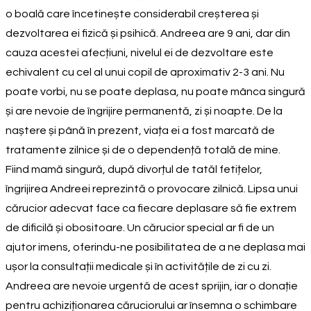
o boală care încetinește considerabil creșterea și
dezvoltarea ei fizică și psihică. Andreea are 9 ani, dar din
cauza acestei afecțiuni, nivelul ei de dezvoltare este
echivalent cu cel al unui copil de aproximativ 2-3 ani. Nu
poate vorbi, nu se poate deplasa, nu poate mânca singură
și are nevoie de îngrijire permanentă, zi și noapte. De la
naștere și până în prezent, viața ei a fost marcată de
tratamente zilnice și de o dependență totală de mine.
Fiind mamă singură, după divorțul de tatăl fetițelor,
îngrijirea Andreei reprezintă o provocare zilnică. Lipsa unui
cărucior adecvat face ca fiecare deplasare să fie extrem
de dificilă și obositoare. Un cărucior special ar fi de un
ajutor imens, oferindu-ne posibilitatea de a ne deplasa mai
ușor la consultații medicale și în activitățile de zi cu zi.
Andreea are nevoie urgentă de acest sprijin, iar o donație
pentru achiziționarea căruciorului ar însemna o schimbare