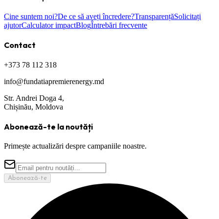
Cine suntem noi?
De ce să aveți încredere?
Transparență
Solicitați
ajutor
Calculator impact
Blog
Întrebări frecvente
Contact
+373 78 112 318
info@fundatiapremierenergy.md
Str. Andrei Doga 4,
Chișinău, Moldova
Abonează-te la noutăți
Primește actualizări despre campaniile noastre.
Abonează-te