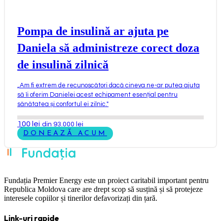
Pompa de insulină ar ajuta pe
Daniela să administreze corect doza
de insulină zilnică
„
Am fi extrem de recunoscători dacă cineva ne-ar putea ajuta
să îi oferim Danielei acest echipament esențial pentru
sănătatea și confortul ei zilnic.
"
100
lei
din 93.000 lei
DONEAZĂ ACUM
Fundația Premier Energy este un proiect caritabil important pentru
Republica Moldova care are drept scop să susțină și să protejeze
interesele copiilor și tinerilor defavorizați din țară.
Link-uri rapide