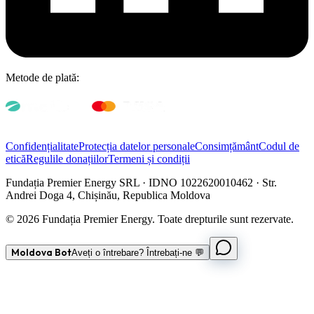
Metode de plată:
Confidențialitate
Protecția datelor personale
Consimțământ
Codul de
etică
Regulile donațiilor
Termeni și condiții
Fundația Premier Energy SRL · IDNO 1022620010462 · Str.
Andrei Doga 4, Chișinău, Republica Moldova
© 2026 Fundația Premier Energy. Toate drepturile sunt rezervate.
Moldova Bot
Aveți o întrebare? Întrebați-ne 💬