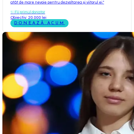
atât de mare nevoie pentru dezvoltarea și viitorul ei.
"
✨
Fii primul donator
Obiectiv: 20.000 lei
DONEAZĂ ACUM