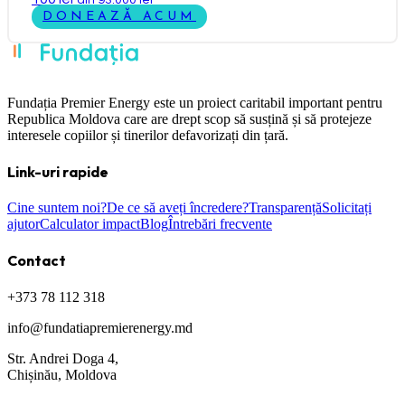
DONEAZĂ ACUM
Fundația Premier Energy este un proiect caritabil important pentru
Republica Moldova care are drept scop să susțină și să protejeze
interesele copiilor și tinerilor defavorizați din țară.
Link-uri rapide
Cine suntem noi?
De ce să aveți încredere?
Transparență
Solicitați
ajutor
Calculator impact
Blog
Întrebări frecvente
Contact
+373 78 112 318
info@fundatiapremierenergy.md
Str. Andrei Doga 4,
Chișinău, Moldova