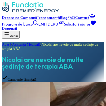
Despre noi
Campanii
Transparență
Blog
FAQ
Contact
Program de burse
EN
IT
DE
RU
Solicitați ajutor
Donează
Meniu
Acasă
/
Asistență Medicală
/
Nicolai are nevoie de multe ședințe de
terapia ABA
Nicolai are nevoie de multe
ședințe de terapia ABA
Campanie finanțată