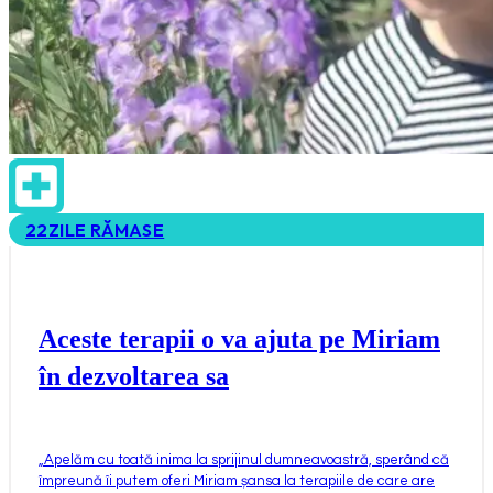
22
ZILE RĂMASE
Aceste terapii o va ajuta pe Miriam
în dezvoltarea sa
„
Apelăm cu toată inima la sprijinul dumneavoastră, sperând că
împreună îi putem oferi Miriam șansa la terapiile de care are