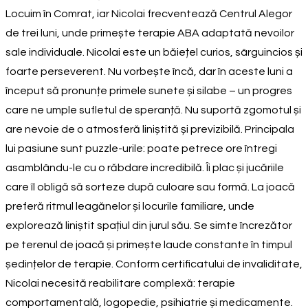
Locuim în Comrat, iar Nicolai frecventează Centrul Alegor
de trei luni, unde primește terapie ABA adaptată nevoilor
sale individuale. Nicolai este un băiețel curios, sârguincios și
foarte perseverent. Nu vorbește încă, dar în aceste luni a
început să pronunțe primele sunete și silabe – un progres
care ne umple sufletul de speranță. Nu suportă zgomotul și
are nevoie de o atmosferă liniștită și previzibilă. Principala
lui pasiune sunt puzzle-urile: poate petrece ore întregi
asamblându-le cu o răbdare incredibilă. Îi plac și jucăriile
care îl obligă să sorteze după culoare sau formă. La joacă
preferă ritmul leagănelor și locurile familiare, unde
explorează liniștit spațiul din jurul său. Se simte încrezător
pe terenul de joacă și primește laude constante în timpul
ședințelor de terapie. Conform certificatului de invaliditate,
Nicolai necesită reabilitare complexă: terapie
comportamentală, logopedie, psihiatrie și medicamente.