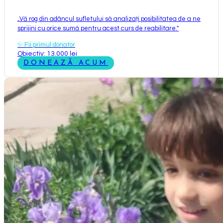
„
Vă rog din adâncul sufletului să analizați posibilitatea de a ne
sprijini cu orice sumă pentru acest curs de reabilitare.
"
✨
Fii primul donator
Obiectiv: 13.000 lei
DONEAZĂ ACUM