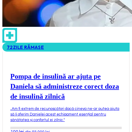
72
ZILE RĂMASE
Pompa de insulină ar ajuta pe
Daniela să administreze corect doza
de insulină zilnică
„
Am fi extrem de recunoscători dacă cineva ne-ar putea ajuta
să îi oferim Danielei acest echipament esențial pentru
sănătatea și confortul ei zilnic.
"
100
lei
din 93.000 lei