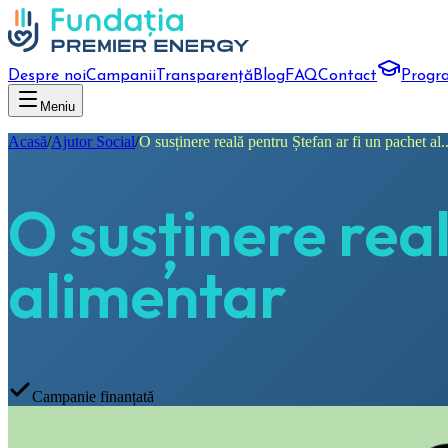
Despre noi
Campanii
Transparență
Blog
FAQ
Contact
Progr
Meniu
Acasă
/
Ajutor Social
/
O susținere reală pentru Ștefan ar fi un pachet al..
O susținere rea
alimentar
Campanie finanțată