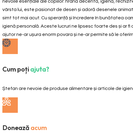
nevoile esențiale ale copiilor: hrană decentă, igienă, rechizite 
vârsta lui, este pasionat de desen și adoră desenele animate, c
simt tot mai acut. Cu speranță și încredere în bunătatea oa
igienă personală. Aceste lucruri ne lipsesc foarte des și ar fi
ajutor ne-ar ușura enorm povara și ne-ar permite să le oferim c
Cum poți
ajuta?
Ștefan are nevoie de produse alimentare și articole de igie
Donează
acum