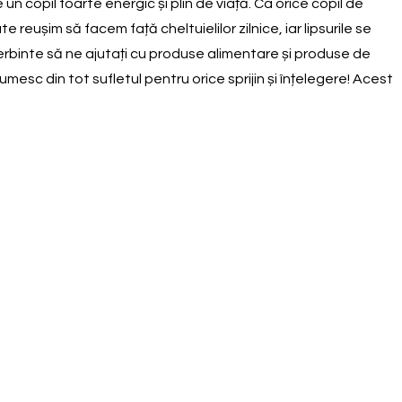
e un copil foarte energic și plin de viață. Ca orice copil de
reușim să facem față cheltuielilor zilnice, iar lipsurile se
erbinte să ne ajutați cu produse alimentare și produse de
umesc din tot sufletul pentru orice sprijin și înțelegere! Acest