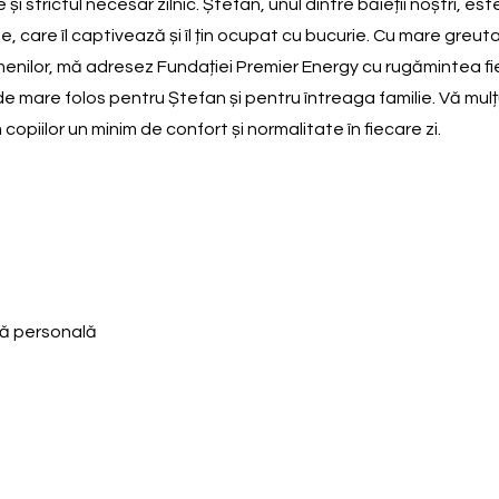
și strictul necesar zilnic. Ștefan, unul dintre băieții noștri, est
are îl captivează și îl țin ocupat cu bucurie. Cu mare greutate 
menilor, mă adresez Fundației Premier Energy cu rugămintea fi
 de mare folos pentru Ștefan și pentru întreaga familie. Vă mulț
opiilor un minim de confort și normalitate în fiecare zi.
nă personală