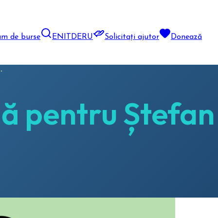
am de burse
EN
IT
DE
RU
Solicitați ajutor
Donează
.
lă pentru Ștefan 