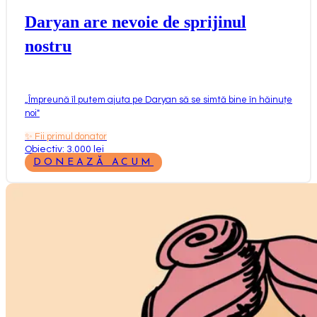
Daryan are nevoie de sprijinul
nostru
„
Împreună îl putem ajuta pe Daryan să se simtă bine în hăinuțe
noi
"
✨
Fii primul donator
Obiectiv: 3.000 lei
DONEAZĂ ACUM