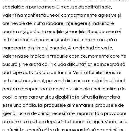
specială din partea mea. Din cauza dizabilității sale,
Valentina manifestă uneori comportamente agresive și
are nevoie de multă răbdare, înțelegere și îndrumare
pentru a-și gestiona emoțiile și reacțiile. Recuperarea ei
este un proces continuu și solicitant, care ne ocupă o
mare parte din timp și energie. Atunci când dorește,
Valentina se implică în treburile casnice, momente care ne
bucură și ne arată că, în ciuda dificultăților, ea încearcă să
participe activ la viața de familie. Venitul familiei noastre
este unul ocazional, provenit din munca soțului, insuficient
pentru a acoperi toate nevoile zilnice ale unei familii cu doi
copii, dintre care unul cu dizabilitate. Situația financiară
este una dificilă, iar produsele alimentare și produsele de
igienă, lucruri de primă necesitate, reprezintă o provocare
pe care nu o putem depăși întotdeauna singuri. Venim cu o
rugăminte sinceră către dumneavoastră să ne sprijiniți cu