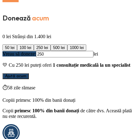
Donează
acum
0
lei
Strânși din
1.400
lei
50
lei
100
lei
250
lei
500
lei
1000
lei
Vreau să doneze:
lei
💛
Cu
250
lei puteți oferi
1 consultație medicală la un specialist
Ajută acum
⏱
58 zile rămase
Copiii primesc 100% din banii donați
Copii
primesc 100% din banii donați
de către dvs. Această plată
nu este recurentă.