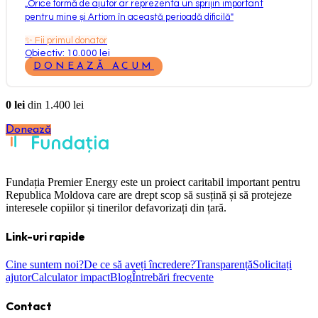
„
Orice formă de ajutor ar reprezenta un sprijin important
pentru mine și Artiom în această perioadă dificilă
"
✨
Fii primul donator
Obiectiv: 10.000 lei
DONEAZĂ ACUM
0
lei
din
1.400
lei
Donează
Fundația Premier Energy este un proiect caritabil important pentru
Republica Moldova care are drept scop să susțină și să protejeze
interesele copiilor și tinerilor defavorizați din țară.
Link-uri rapide
Cine suntem noi?
De ce să aveți încredere?
Transparență
Solicitați
ajutor
Calculator impact
Blog
Întrebări frecvente
Contact