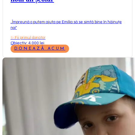
„
Împreună o putem ajuta pe Emilia să se simtă bine în hăinuțe
noi
"
✨
Fii primul donator
Obiectiv: 4.000 lei
DONEAZĂ ACUM