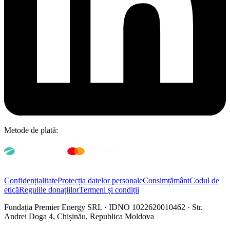
Metode de plată:
Confidențialitate
Protecția datelor personale
Consimțământ
Codul de
etică
Regulile donațiilor
Termeni și condiții
Fundația Premier Energy SRL · IDNO 1022620010462 · Str.
Andrei Doga 4, Chișinău, Republica Moldova