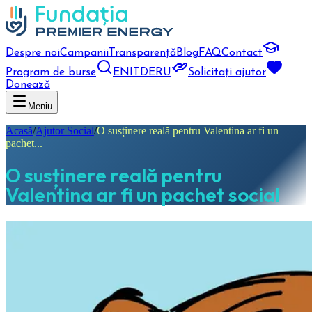
Despre noi
Campanii
Transparență
Blog
FAQ
Contact
Program de burse
EN
IT
DE
RU
Solicitați ajutor
Donează
Meniu
Acasă
/
Ajutor Social
/
O susținere reală pentru Valentina ar fi un
pachet...
O susținere reală pentru
Valentina ar fi un pachet social