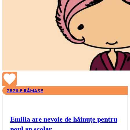
28
ZILE RĂMASE
Emilia are nevoie de hăinuțe pentru
noul an școlar