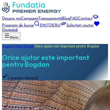
Despre noi
Campanii
Transparență
Blog
FAQ
Contact
Program de burse
EN
IT
DE
RU
Solicitați ajutor
Donează
Meniu
Acasă
/
Ajutor Social
/
Orice ajutor este important pentru Bogdan
Orice ajutor este important
pentru Bogdan
Campanie finanțată