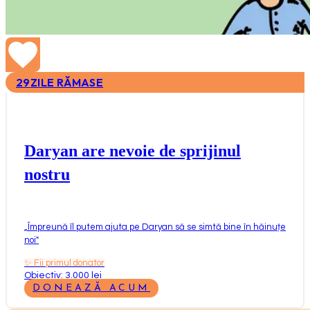
29
ZILE RĂMASE
Daryan are nevoie de sprijinul
nostru
„
Împreună îl putem ajuta pe Daryan să se simtă bine în hăinuțe
noi
"
✨
Fii primul donator
Obiectiv: 3.000 lei
DONEAZĂ ACUM