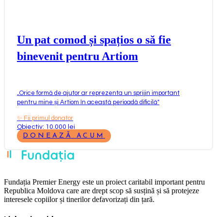
Un pat comod și spațios o să fie
binevenit pentru Artiom
„
Orice formă de ajutor ar reprezenta un sprijin important
pentru mine și Artiom în această perioadă dificilă
"
✨
Fii primul donator
Obiectiv: 10.000 lei
DONEAZĂ ACUM
Fundația Premier Energy este un proiect caritabil important pentru
Republica Moldova care are drept scop să susțină și să protejeze
interesele copiilor și tinerilor defavorizați din țară.