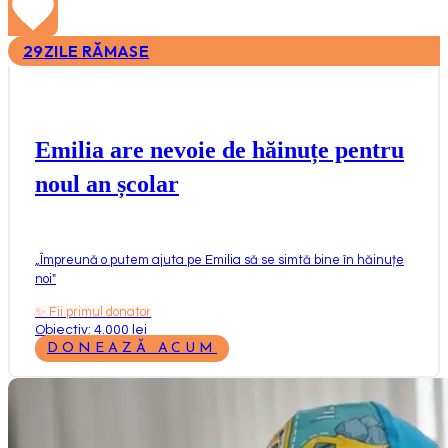
29
ZILE RĂMASE
Emilia are nevoie de hăinuțe pentru
noul an școlar
„
Împreună o putem ajuta pe Emilia să se simtă bine în hăinuțe
noi
"
✨
Fii primul donator
Obiectiv: 4.000 lei
DONEAZĂ ACUM