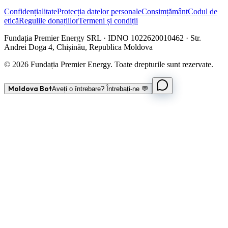
Confidențialitate
Protecția datelor personale
Consimțământ
Codul de
etică
Regulile donațiilor
Termeni și condiții
Fundația Premier Energy SRL · IDNO 1022620010462 · Str.
Andrei Doga 4, Chișinău, Republica Moldova
© 2026 Fundația Premier Energy. Toate drepturile sunt rezervate.
Moldova Bot
Aveți o întrebare? Întrebați-ne 💬