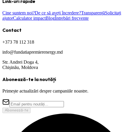
Link-uri rapide
Cine suntem noi?
De ce să aveți încredere?
Transparență
Solicitați
ajutor
Calculator impact
Blog
Întrebări frecvente
Contact
+373 78 112 318
info@fundatiapremierenergy.md
Str. Andrei Doga 4,
Chișinău, Moldova
Abonează-te la noutăți
Primește actualizări despre campaniile noastre.
Abonează-te