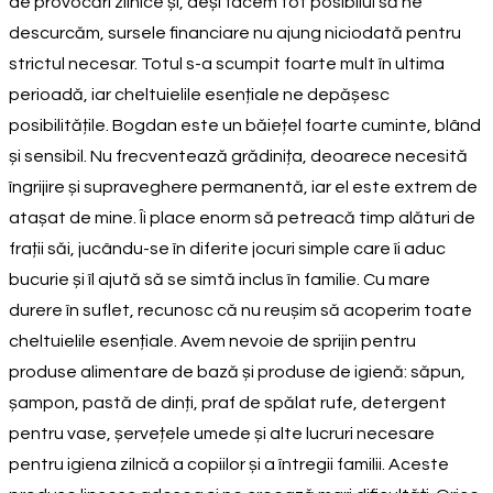
de provocări zilnice și, deși facem tot posibilul să ne
descurcăm, sursele financiare nu ajung niciodată pentru
strictul necesar. Totul s-a scumpit foarte mult în ultima
perioadă, iar cheltuielile esențiale ne depășesc
posibilitățile. Bogdan este un băiețel foarte cuminte, blând
și sensibil. Nu frecventează grădinița, deoarece necesită
îngrijire și supraveghere permanentă, iar el este extrem de
atașat de mine. Îi place enorm să petreacă timp alături de
frații săi, jucându-se în diferite jocuri simple care îi aduc
bucurie și îl ajută să se simtă inclus în familie. Cu mare
durere în suflet, recunosc că nu reușim să acoperim toate
cheltuielile esențiale. Avem nevoie de sprijin pentru
produse alimentare de bază și produse de igienă: săpun,
șampon, pastă de dinți, praf de spălat rufe, detergent
pentru vase, șervețele umede și alte lucruri necesare
pentru igiena zilnică a copiilor și a întregii familii. Aceste