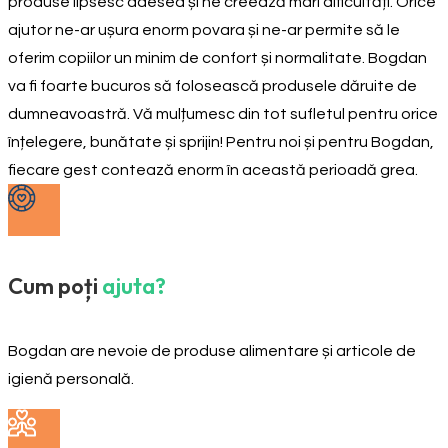
produse lipsesc adesea și ne creează mari dificultăți. Orice
ajutor ne-ar ușura enorm povara și ne-ar permite să le
oferim copiilor un minim de confort și normalitate. Bogdan
va fi foarte bucuros să folosească produsele dăruite de
dumneavoastră. Vă mulțumesc din tot sufletul pentru orice
înțelegere, bunătate și sprijin! Pentru noi și pentru Bogdan,
fiecare gest contează enorm în această perioadă grea.
Cum poți
ajuta?
Bogdan are nevoie de produse alimentare și articole de
igienă personală.