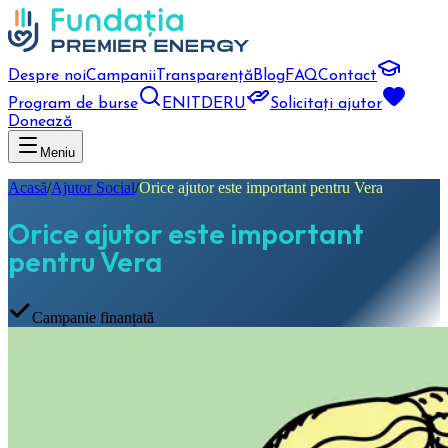
Despre noi
Campanii
Transparență
Blog
FAQ
Contact
Program de burse
EN
IT
DE
RU
Solicitați ajutor
Donează
Meniu
Acasă
/
Ajutor Social
/
Orice ajutor este important pentru Vera
Orice ajutor este important
pentru Vera
Campanie finanțată