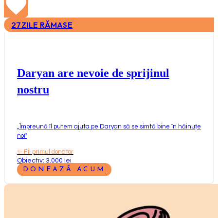
27
ZILE RĂMASE
Daryan are nevoie de sprijinul
nostru
„
Împreună îl putem ajuta pe Daryan să se simtă bine în hăinuțe
noi
"
✨
Fii primul donator
Obiectiv: 3.000 lei
DONEAZĂ ACUM