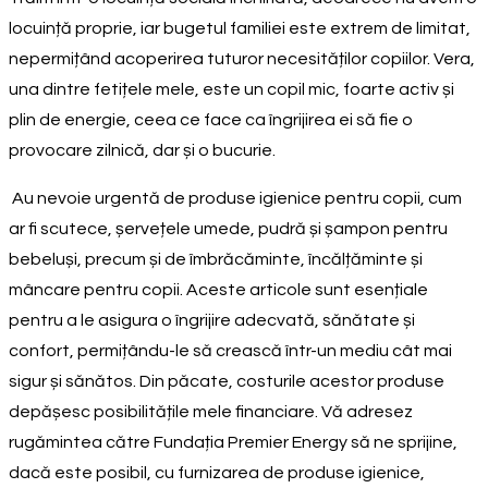
locuință proprie, iar bugetul familiei este extrem de limitat,
nepermițând acoperirea tuturor necesităților copiilor. Vera,
una dintre fetițele mele, este un copil mic, foarte activ și
plin de energie, ceea ce face ca îngrijirea ei să fie o
provocare zilnică, dar și o bucurie.
Au nevoie urgentă de produse igienice pentru copii, cum
ar fi scutece, șervețele umede, pudră și șampon pentru
bebeluși, precum și de îmbrăcăminte, încălțăminte și
mâncare pentru copii. Aceste articole sunt esențiale
pentru a le asigura o îngrijire adecvată, sănătate și
confort, permițându-le să crească într-un mediu cât mai
sigur și sănătos. Din păcate, costurile acestor produse
depășesc posibilitățile mele financiare. Vă adresez
rugămintea către Fundația Premier Energy să ne sprijine,
dacă este posibil, cu furnizarea de produse igienice,