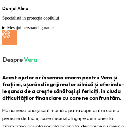
Donțul Alina
Specialistă in protecția copilului
Mesajul persoanei garante
Despre
Vera
Acest ajutor ar însemna enorm pentru Vera și
frații ei, ușurând îngrijirea lor zilnică și oferindu-
le șansa de a crește sănătoși și fericiți, în ciuda
dificultăților financiare cu care ne confruntăm.
Mă numesc Iana și sunt mamă a patru copii, dintre care o
pereche de tripleți care necesită îngrijire permanentă.
Trăim într-o locuință socială închiriată, deoarece nu avem o