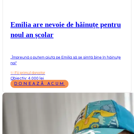
Emilia are nevoie de hăinuțe pentru
noul an școlar
„
Împreună o putem ajuta pe Emilia să se simtă bine în hăinuțe
noi
"
✨
Fii primul donator
Obiectiv: 4.000 lei
DONEAZĂ ACUM