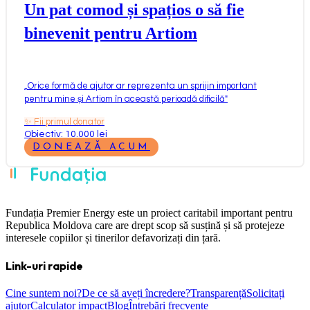
Un pat comod și spațios o să fie
binevenit pentru Artiom
„
Orice formă de ajutor ar reprezenta un sprijin important
pentru mine și Artiom în această perioadă dificilă
"
✨
Fii primul donator
Obiectiv: 10.000 lei
DONEAZĂ ACUM
Fundația Premier Energy este un proiect caritabil important pentru
Republica Moldova care are drept scop să susțină și să protejeze
interesele copiilor și tinerilor defavorizați din țară.
Link-uri rapide
Cine suntem noi?
De ce să aveți încredere?
Transparență
Solicitați
ajutor
Calculator impact
Blog
Întrebări frecvente