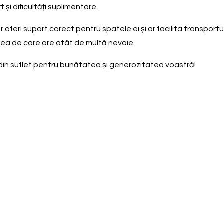
și dificultăți suplimentare.
feri suport corect pentru spatele ei și ar facilita transportul 
ijirea de care are atât de multă nevoie.
 din suflet pentru bunătatea și generozitatea voastră!