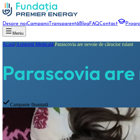
Despre noi
Campanii
Transparență
Blog
FAQ
Contact
Progr
Meniu
Acasă
/
Asistență Medicală
/
Parascovia are nevoie de cărucior rulant
Parascovia are 
Campanie finanțată