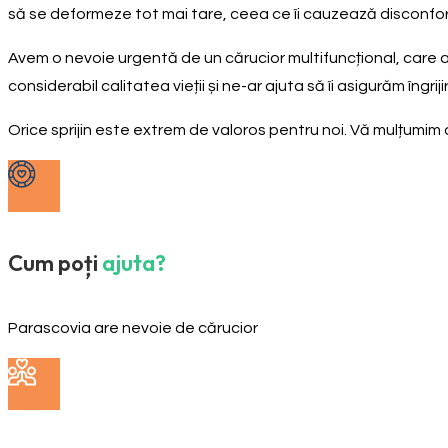
să se deformeze tot mai tare, ceea ce îi cauzează disconfort 
Avem o nevoie urgentă de un cărucior multifuncțional, care ar o
considerabil calitatea vieții și ne-ar ajuta să îi asigurăm îngr
Orice sprijin este extrem de valoros pentru noi. Vă mulțumim
Cum poți
ajuta?
Parascovia are nevoie de cărucior