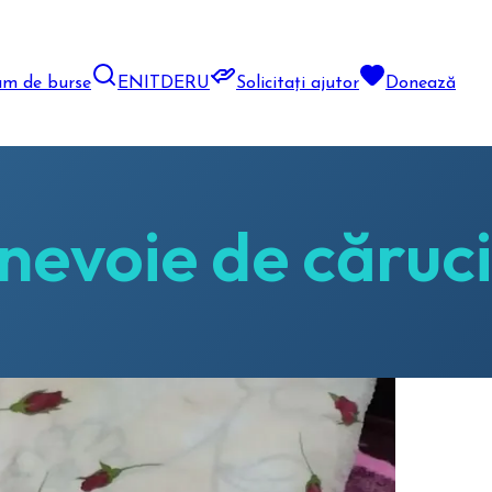
am de burse
EN
IT
DE
RU
Solicitați ajutor
Donează
nevoie de căruci