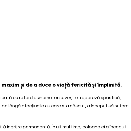
maxim și de a duce o viață fericită și împlinită.
ticată cu retard psihomotor sever, tetrapareză spastică,
, pe lângă afecțiunile cu care s-a născut, a început să sufere
tă îngrijire permanentă. În ultimul timp, coloana ei a început