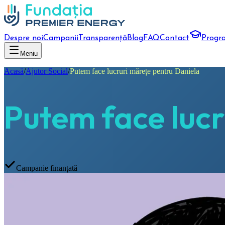
Despre noi
Campanii
Transparență
Blog
FAQ
Contact
Progr
Meniu
Acasă
/
Ajutor Social
/
Putem face lucruri mărețe pentru Daniela
Putem face lucr
Campanie finanțată