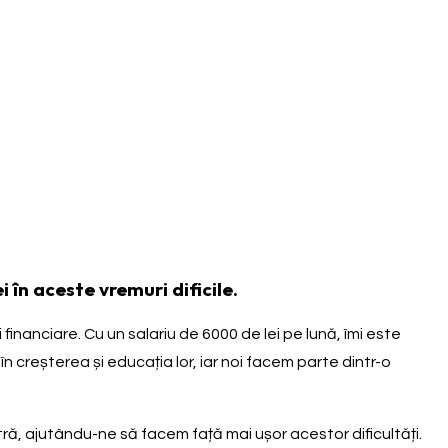
i în aceste vremuri dificile.
 financiare. Cu un salariu de 6000 de lei pe lună, îmi este
 în creșterea și educația lor, iar noi facem parte dintr-o
ră, ajutându-ne să facem față mai ușor acestor dificultăți.