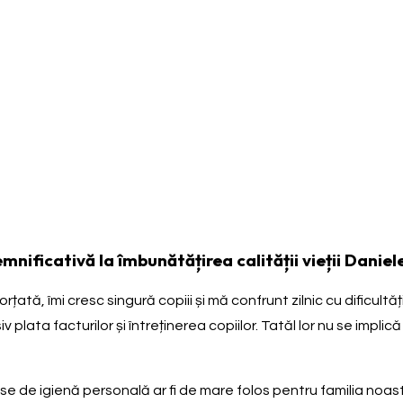
mnificativă la îmbunătățirea calității vieții Daniele
tă, îmi cresc singură copiii și mă confrunt zilnic cu dificultăți
lata facturilor și întreținerea copiilor. Tatăl lor nu se implică
e de igienă personală ar fi de mare folos pentru familia noast