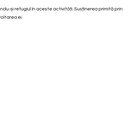
du-și refugiul în aceste activități. Susținerea primită prin
oltarea ei.