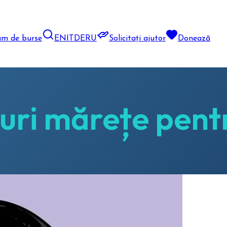
am de burse
EN
IT
DE
RU
Solicitați ajutor
Donează
uri mărețe pent