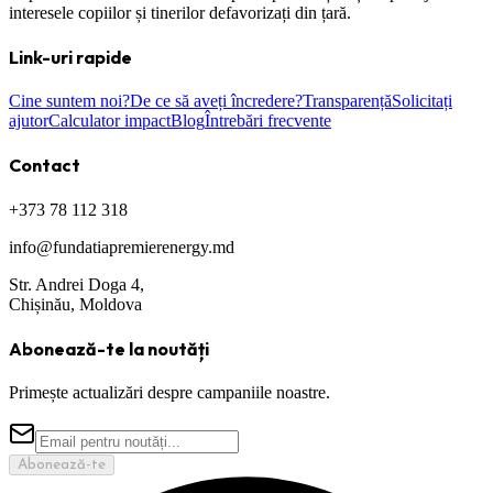
interesele copiilor și tinerilor defavorizați din țară.
Link-uri rapide
Cine suntem noi?
De ce să aveți încredere?
Transparență
Solicitați
ajutor
Calculator impact
Blog
Întrebări frecvente
Contact
+373 78 112 318
info@fundatiapremierenergy.md
Str. Andrei Doga 4,
Chișinău, Moldova
Abonează-te la noutăți
Primește actualizări despre campaniile noastre.
Abonează-te