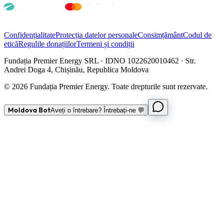
Confidențialitate
Protecția datelor personale
Consimțământ
Codul de
etică
Regulile donațiilor
Termeni și condiții
Fundația Premier Energy SRL · IDNO 1022620010462 · Str.
Andrei Doga 4, Chișinău, Republica Moldova
© 2026 Fundația Premier Energy. Toate drepturile sunt rezervate.
Moldova Bot
Aveți o întrebare? Întrebați-ne 💬