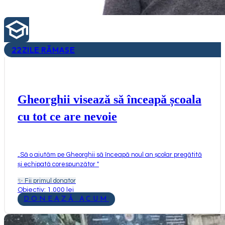
22
ZILE RĂMASE
Gheorghii visează să înceapă școala
cu tot ce are nevoie
„
Să o ajutăm pe Gheorghii să înceapă noul an școlar pregătită
și echipată corespunzător
"
✨
Fii primul donator
Obiectiv: 1.000 lei
DONEAZĂ ACUM