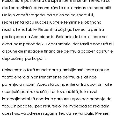
Raisa, este pasionată de lupte libere și se antrenează cu
dedicare zilnică, demonstrând o determinare remarcabilă.
De la o vârstă fragedă, ea a ales calea sportului,
reprezentând cu succes luptele feminine și obținând
rezultate notabile. Recent, a câștigat selecția pentru
participarea la Campionatul Balcanic de Lupte, care va
avea loc în perioada 7-12 octombrie, dar familia noastră nu
dispune de mijloacele financiare pentru a acoperi costurile
deplasării și participării.
Raisa este o fată muncitoare și ambițioasă, care își pune
toată energia în antrenamente pentru a-și atinge
potențialul maxim. Această competiție ar fi o oportunitate
esențială pentru ea să își testeze abilitățile la nivel
internațional și să continue parcursul spre performanțe de
top. Din păcate, lipsa resurselor ne împiedică să realizăm
acest vis. Vă adresez rugămintea către Fundația Premier