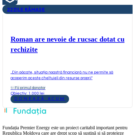
22
ZILE RĂMASE
Roman are nevoie de rucsac dotat cu
rechizite
„
Din păcate, situația noastră financiară nu ne permite să
acoperim aceste cheltuieli din resurse proprii
"
✨
Fii primul donator
Obiectiv: 1.000 lei
DONEAZĂ ACUM
Fundația Premier Energy este un proiect caritabil important pentru
Republica Moldova care are drept scop să susțină și să protejeze