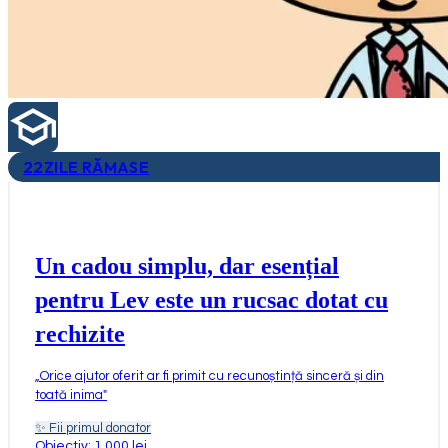
22
ZILE RĂMASE
Un cadou simplu, dar esențial
pentru Lev este un rucsac dotat cu
rechizite
„
Orice ajutor oferit ar fi primit cu recunoștință sinceră și din
toată inima
"
✨
Fii primul donator
Obiectiv: 1.000 lei