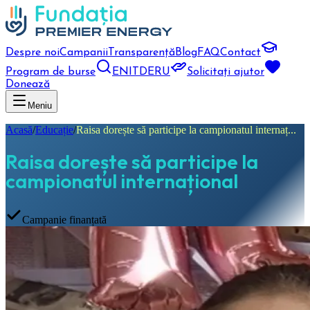
Despre noi
Campanii
Transparență
Blog
FAQ
Contact
Program de burse
EN
IT
DE
RU
Solicitați ajutor
Donează
Meniu
Acasă
/
Educație
/
Raisa dorește să participe la campionatul internaț...
Raisa dorește să participe la
campionatul internațional
Campanie finanțată