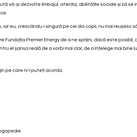
tă să-și dezvolte limbajul, atenția, abilitățile sociale și să se 
ace.
 iar eu, crescându-i singură pe cei doi copii, nu mai reușesc să
Fundația Premier Energy de a ne sprijini, dacă este posibil, c
u el șansa reală de a vorbi mai clar, de a înțelege mai bine lu
in pe care ni-l puteți acorda.
logopedie.