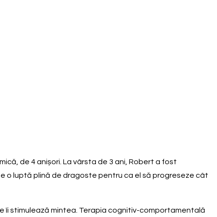
mică, de 4 anișori. La vârsta de 3 ani, Robert a fost
 este o luptă plină de dragoste pentru ca el să progreseze cât
 care îi stimulează mintea. Terapia cognitiv-comportamentală