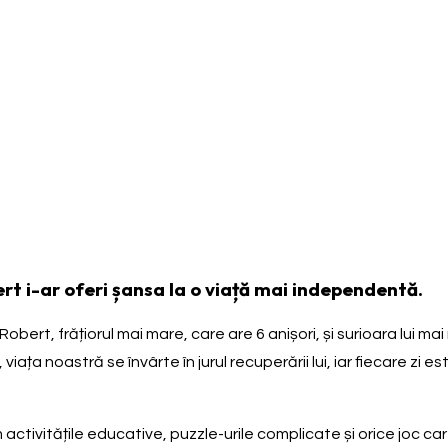
rt i-ar oferi șansa la o viață mai independentă.
ert, frățiorul mai mare, care are 6 anișori, și surioara lui mai 
iața noastră se învârte în jurul recuperării lui, iar fiecare zi
rm activitățile educative, puzzle-urile complicate și orice joc