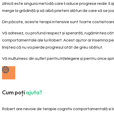
zilnică este singura metodă care îi aduce progrese reale: îl aju
merge la grădiniță și să aibă prieteni alături de care să se jo
Din păcate, aceste terapii intensive sunt foarte costisitoare,
Vă adresez, cu profund respect și speranță, rugămintea către 
comportamentale ale lui Robert. Acest ajutor ar însemna pentr
liniștea că nu va pierde progresul atât de greu obținut.
Vă mulțumesc din suflet pentru înțelegere și pentru orice sprij
Cum poți
ajuta?
Robert are nevoie de terapie cognitiv comportamentală si 