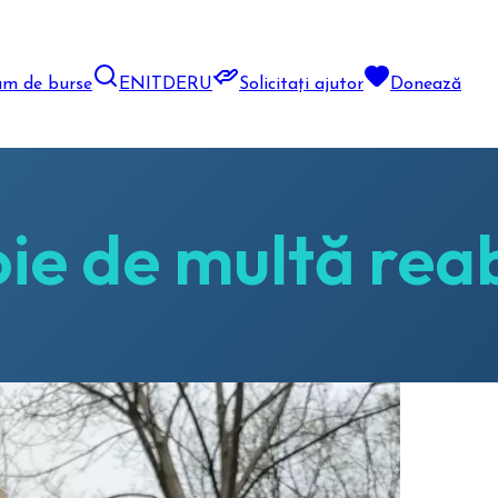
am de burse
EN
IT
DE
RU
Solicitați ajutor
Donează
ie de multă reab