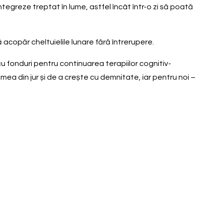
integreze treptat în lume, astfel încât într-o zi să poată
 acopăr cheltuielile lunare fără întrerupere.
u fonduri pentru continuarea terapiilor cognitiv-
mea din jur și de a crește cu demnitate, iar pentru noi –