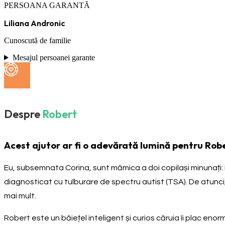
PERSOANA GARANTĂ
Liliana Andronic
Cunoscută de familie
Mesajul persoanei garante
Despre
Robert
Acest ajutor ar fi o adevărată lumină pentru Robe
Eu, subsemnata Corina, sunt mămica a doi copilași minunați: Rob
diagnosticat cu tulburare de spectru autist (TSA). De atunci, v
mai mult.
Robert este un băiețel inteligent și curios căruia îi plac eno