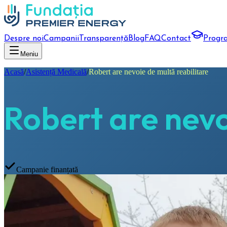
Despre noi
Campanii
Transparență
Blog
FAQ
Contact
Progr
Meniu
Acasă
/
Asistență Medicală
/
Robert are nevoie de multă reabilitare
Robert are nevo
Campanie finanțată