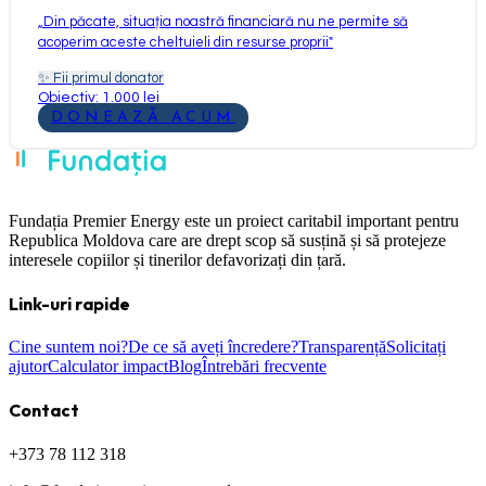
„
Din păcate, situația noastră financiară nu ne permite să
acoperim aceste cheltuieli din resurse proprii
"
✨
Fii primul donator
Obiectiv: 1.000 lei
DONEAZĂ ACUM
Fundația Premier Energy este un proiect caritabil important pentru
Republica Moldova care are drept scop să susțină și să protejeze
interesele copiilor și tinerilor defavorizați din țară.
Link-uri rapide
Cine suntem noi?
De ce să aveți încredere?
Transparență
Solicitați
ajutor
Calculator impact
Blog
Întrebări frecvente
Contact
+373 78 112 318