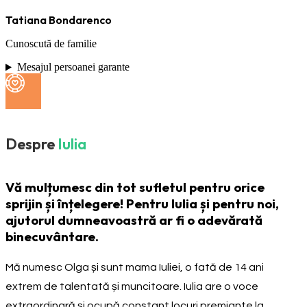
Tatiana Bondarenco
Cunoscută de familie
Mesajul persoanei garante
Despre
Iulia
Vă mulțumesc din tot sufletul pentru orice
sprijin și înțelegere! Pentru Iulia și pentru noi,
ajutorul dumneavoastră ar fi o adevărată
binecuvântare.
Mă numesc Olga și sunt mama Iuliei, o fată de 14 ani
extrem de talentată și muncitoare. Iulia are o voce
extraordinară și ocupă constant locuri premiante la