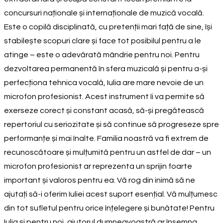
concursuri naționale și internaționale de muzică vocală.
Este o copilă disciplinată, cu pretenții mari față de sine, își
stabilește scopuri clare și face tot posibilul pentru a le
atinge – este o adevărată mândrie pentru noi. Pentru
dezvoltarea permanentă în sfera muzicală și pentru a-și
perfecționa tehnica vocală, Iulia are mare nevoie de un
microfon profesionist. Acest instrument îi va permite să
exerseze corect și constant acasă, să-și pregătească
repertoriul cu seriozitate și să continue să progreseze spre
performanțe și mai înalte. Familia noastră va fi extrem de
recunoscătoare și mulțumită pentru un astfel de dar – un
microfon profesionist ar reprezenta un sprijin foarte
important și valoros pentru ea. Vă rog din inimă să ne
ajutați să-i oferim Iuliei acest suport esențial. Vă mulțumesc
din tot sufletul pentru orice înțelegere și bunătate! Pentru
Iulia și pentru noi, ajutorul dumneavoastră ar însemna