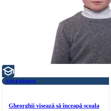
21
ZILE RĂMASE
Gheorghii visează să înceapă școala