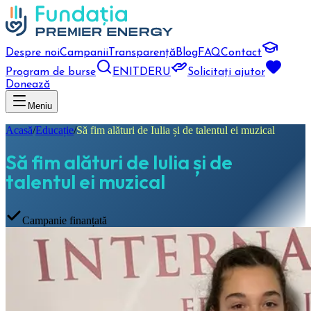
Despre noi
Campanii
Transparență
Blog
FAQ
Contact
Program de burse
EN
IT
DE
RU
Solicitați ajutor
Donează
Meniu
Acasă
/
Educație
/
Să fim alături de Iulia și de talentul ei muzical
Să fim alături de Iulia și de
talentul ei muzical
Campanie finanțată