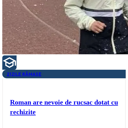
21
ZILE RĂMASE
Roman are nevoie de rucsac dotat cu
rechizite