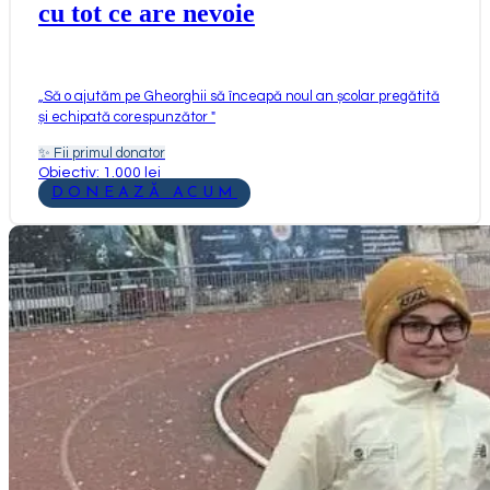
cu tot ce are nevoie
„
Să o ajutăm pe Gheorghii să înceapă noul an școlar pregătită
și echipată corespunzător
"
✨
Fii primul donator
Obiectiv: 1.000 lei
DONEAZĂ ACUM