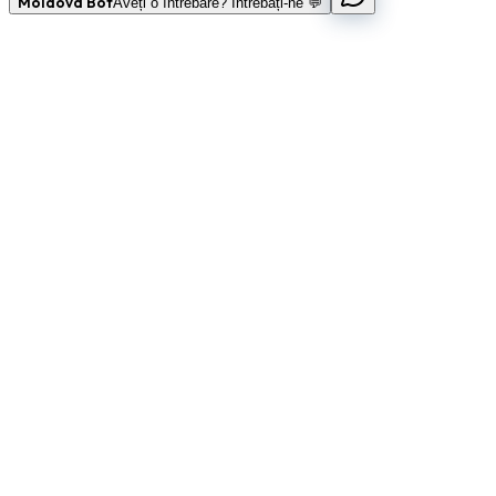
Moldova Bot
Aveți o întrebare? Întrebați-ne 💬