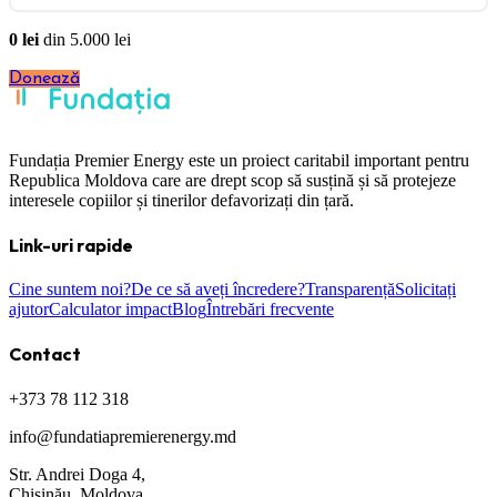
0
lei
din
5.000
lei
Donează
Fundația Premier Energy este un proiect caritabil important pentru
Republica Moldova care are drept scop să susțină și să protejeze
interesele copiilor și tinerilor defavorizați din țară.
Link-uri rapide
Cine suntem noi?
De ce să aveți încredere?
Transparență
Solicitați
ajutor
Calculator impact
Blog
Întrebări frecvente
Contact
+373 78 112 318
info@fundatiapremierenergy.md
Str. Andrei Doga 4,
Chișinău, Moldova