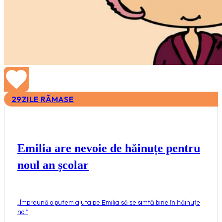
29
ZILE RĂMASE
Emilia are nevoie de hăinuțe pentru
noul an școlar
„
Împreună o putem ajuta pe Emilia să se simtă bine în hăinuțe
noi
"