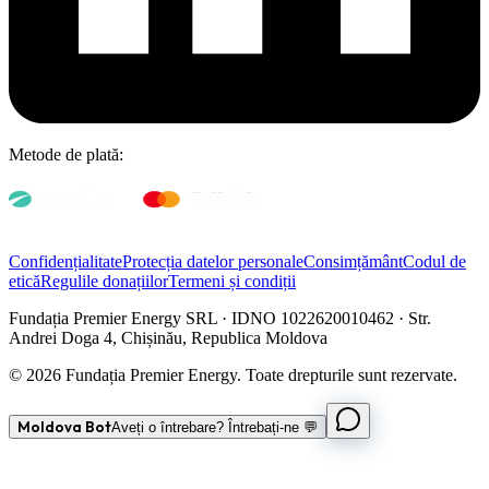
Metode de plată:
Confidențialitate
Protecția datelor personale
Consimțământ
Codul de
etică
Regulile donațiilor
Termeni și condiții
Fundația Premier Energy SRL · IDNO 1022620010462 · Str.
Andrei Doga 4, Chișinău, Republica Moldova
© 2026 Fundația Premier Energy. Toate drepturile sunt rezervate.
Moldova Bot
Aveți o întrebare? Întrebați-ne 💬