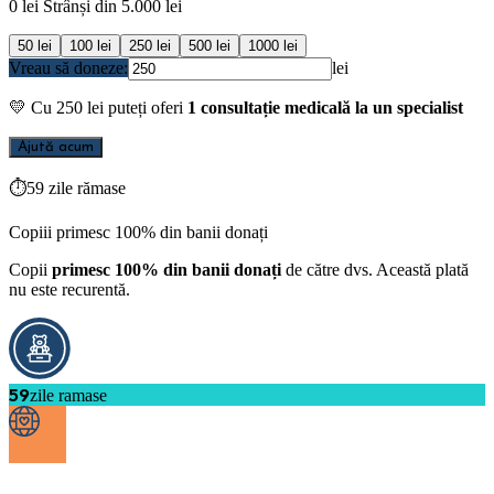
0
lei
Strânși din
5.000
lei
50
lei
100
lei
250
lei
500
lei
1000
lei
Vreau să doneze:
lei
💛
Cu
250
lei puteți oferi
1 consultație medicală la un specialist
Ajută acum
⏱
59 zile rămase
Copiii primesc 100% din banii donați
Copii
primesc 100% din banii donați
de către dvs. Această plată
nu este recurentă.
59
zile ramase