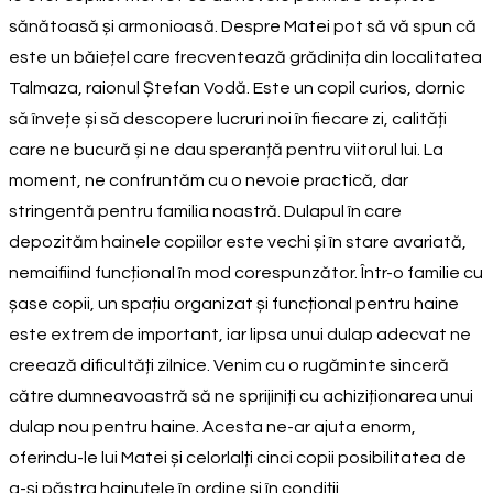
sănătoasă și armonioasă. Despre Matei pot să vă spun că
este un băiețel care frecventează grădinița din localitatea
Talmaza, raionul Ștefan Vodă. Este un copil curios, dornic
să învețe și să descopere lucruri noi în fiecare zi, calități
care ne bucură și ne dau speranță pentru viitorul lui. La
moment, ne confruntăm cu o nevoie practică, dar
stringentă pentru familia noastră. Dulapul în care
depozităm hainele copiilor este vechi și în stare avariată,
nemaifiind funcțional în mod corespunzător. Într-o familie cu
șase copii, un spațiu organizat și funcțional pentru haine
este extrem de important, iar lipsa unui dulap adecvat ne
creează dificultăți zilnice. Venim cu o rugăminte sinceră
către dumneavoastră să ne sprijiniți cu achiziționarea unui
dulap nou pentru haine. Acesta ne-ar ajuta enorm,
oferindu-le lui Matei și celorlalți cinci copii posibilitatea de
a-și păstra hainuțele în ordine și în condiții