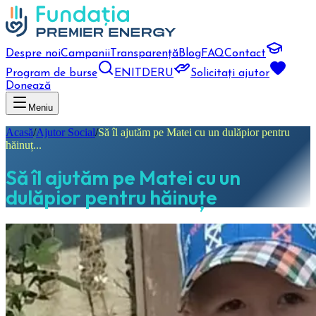
Despre noi
Campanii
Transparență
Blog
FAQ
Contact
Program de burse
EN
IT
DE
RU
Solicitați ajutor
Donează
Meniu
Acasă
/
Ajutor Social
/
Să îl ajutăm pe Matei cu un dulăpior pentru
hăinuț...
Să îl ajutăm pe Matei cu un
dulăpior pentru hăinuțe