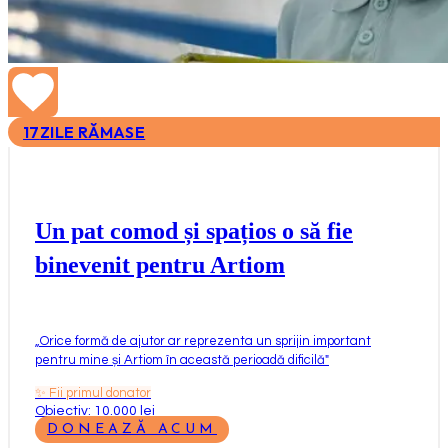
17
ZILE RĂMASE
Un pat comod și spațios o să fie
binevenit pentru Artiom
„
Orice formă de ajutor ar reprezenta un sprijin important
pentru mine și Artiom în această perioadă dificilă
"
✨
Fii primul donator
Obiectiv: 10.000 lei
DONEAZĂ ACUM