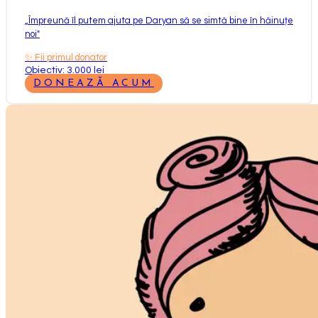
„
Împreună îl putem ajuta pe Daryan să se simtă bine în hăinuțe
noi
"
✨
Fii primul donator
Obiectiv: 3.000 lei
DONEAZĂ ACUM