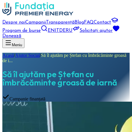
Despre noi
Campanii
Transparență
Blog
FAQ
Contact
Program de burse
EN
IT
DE
RU
Solicitați ajutor
Donează
Meniu
Acasă
/
Ajutor Social
/
Să îl ajutăm pe Ștefan cu îmbrăcăminte groasă
de i...
Să îl ajutăm pe Ștefan cu
îmbrăcăminte groasă de iarnă
Campanie finanțată