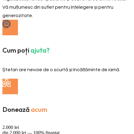
Vă mulțumesc din suflet pentru înțelegere și pentru
generozitate.
Cum poți
ajuta?
Ștefan are nevoie de o scurtă și încălțăminte de iarnă.
Donează
acum
2.000
lei
din
2.000
lei —
100% finanțat