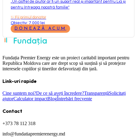
„
Un astfel de ajutor ar fi un suport real și important pentru Lia și
pentru întreaga noastră familie
"
✨
Fii primul donator
Obiectiv: 7.000 lei
DONEAZĂ ACUM
Fundația Premier Energy este un proiect caritabil important pentru
Republica Moldova care are drept scop să susțină și să protejeze
interesele copiilor și tinerilor defavorizați din țară.
Link-uri rapide
Cine suntem noi?
De ce să aveți încredere?
Transparență
Solicitați
ajutor
Calculator impact
Blog
Întrebări frecvente
Contact
+373 78 112 318
info@fundatiapremierenergy.md