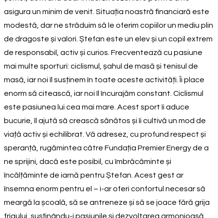
asigura un minim de venit. Situația noastră financiară este
modestă, dar ne străduim să le oferim copiilor un mediu plin
de dragoste și valori. Ștefan este un elev și un copil extrem
de responsabil, activ și curios. Frecventează cu pasiune
mai multe sporturi: ciclismul, șahul de masă și tenisul de
masă, iar noi îl susținem în toate aceste activități. Îi place
enorm să citească, iar noi îl încurajăm constant. Ciclismul
este pasiunea lui cea mai mare. Acest sport îi aduce
bucurie, îl ajută să crească sănătos și îi cultivă un mod de
viață activ și echilibrat. Vă adresez, cu profund respect și
speranță, rugămintea către Fundația Premier Energy de a
ne sprijini, dacă este posibil, cu îmbrăcăminte și
încălțăminte de iarnă pentru Ștefan. Acest gest ar
însemna enorm pentru el – i-ar oferi confortul necesar să
meargă la școală, să se antreneze și să se joace fără grija
frigului, susținându-i pasiunile și dezvoltarea armonioasă.