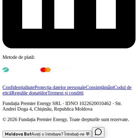
Metode de plată:
Confidențialitate
Protecția datelor personale
Consimțământ
Codul de
etică
Regulile donațiilor
Termeni și condiții
Fundația Premier Energy SRL · IDNO 1022620010462 · Str.
Andrei Doga 4, Chișinău, Republica Moldova
© 2026 Fundația Premier Energy. Toate drepturile sunt rezervate.
Moldova Bot
Aveți o întrebare? Întrebați-ne 💬