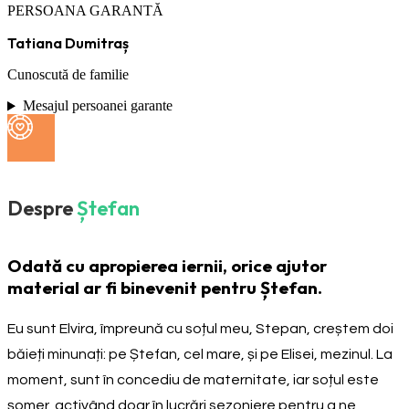
PERSOANA GARANTĂ
Tatiana Dumitraș
Cunoscută de familie
Mesajul persoanei garante
Despre
Ștefan
Odată cu apropierea iernii, orice ajutor
material ar fi binevenit pentru Ștefan.
Eu sunt Elvira, împreună cu soțul meu, Stepan, creștem doi
băieți minunați: pe Ștefan, cel mare, și pe Elisei, mezinul. La
moment, sunt în concediu de maternitate, iar soțul este
șomer, activând doar în lucrări sezoniere pentru a ne