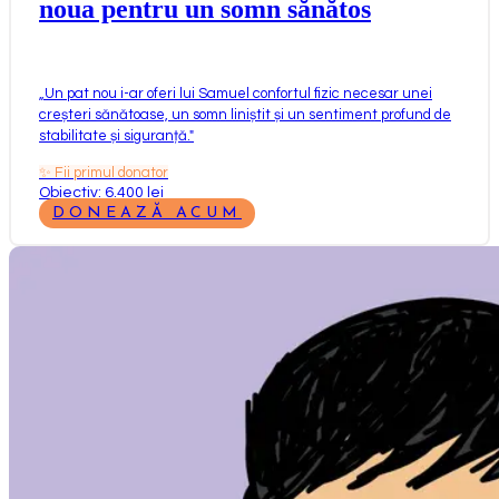
noua pentru un somn sănătos
„
Un pat nou i-ar oferi lui Samuel confortul fizic necesar unei
creșteri sănătoase, un somn liniștit și un sentiment profund de
stabilitate și siguranță.
"
✨
Fii primul donator
Obiectiv: 6.400 lei
DONEAZĂ ACUM