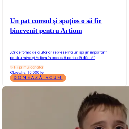
Un pat comod și spațios o să fie
binevenit pentru Artiom
„
Orice formă de ajutor ar reprezenta un sprijin important
pentru mine și Artiom în această perioadă dificilă
"
✨
Fii primul donator
Obiectiv: 10.000 lei
DONEAZĂ ACUM