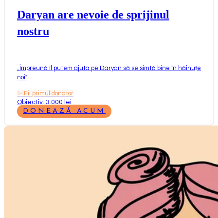
Daryan are nevoie de sprijinul
nostru
„
Împreună îl putem ajuta pe Daryan să se simtă bine în hăinuțe
noi
"
✨
Fii primul donator
Obiectiv: 3.000 lei
DONEAZĂ ACUM