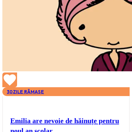
30
ZILE RĂMASE
Emilia are nevoie de hăinuțe pentru
noul an școlar