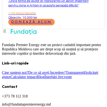
„
Orice formă de ajutor ar reprezenta un sprijin important
pentru mine și Artiom în această perioadă dificilă
"
✨
Fii primul donator
Obiectiv: 10.000 lei
DONEAZĂ ACUM
Fundația Premier Energy este un proiect caritabil important pentru
Republica Moldova care are drept scop să susțină și să protejeze
interesele copiilor și tinerilor defavorizați din țară.
Link-uri rapide
Cine suntem noi?
De ce să aveți încredere?
Transparență
Solicitați
ajutor
Calculator impact
Blog
Întrebări frecvente
Contact
+373 78 112 318
info@fundatiapremierenergy.md