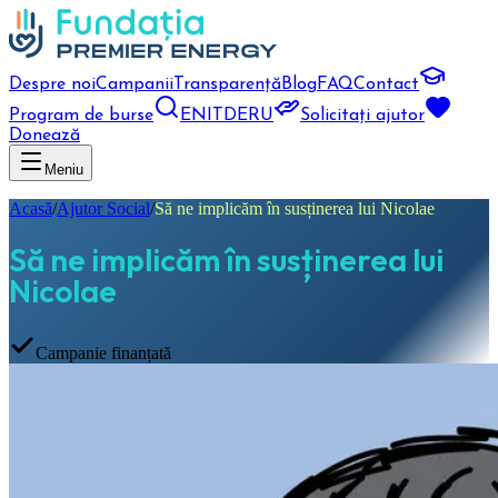
Despre noi
Campanii
Transparență
Blog
FAQ
Contact
Program de burse
EN
IT
DE
RU
Solicitați ajutor
Donează
Meniu
Acasă
/
Ajutor Social
/
Să ne implicăm în susținerea lui Nicolae
Să ne implicăm în susținerea lui
Nicolae
Campanie finanțată