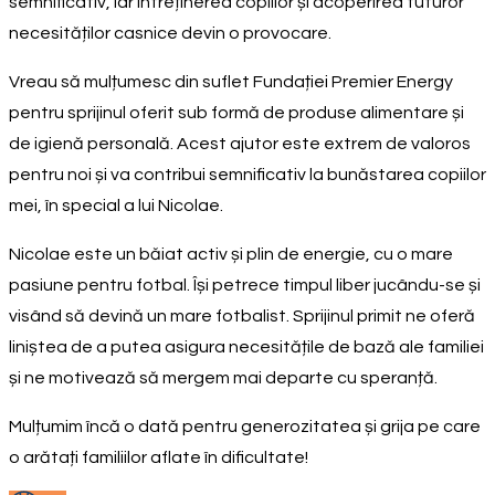
semnificativ, iar întreținerea copiilor și acoperirea tuturor
necesităților casnice devin o provocare.
Vreau să mulțumesc din suflet Fundației Premier Energy
pentru sprijinul oferit sub formă de produse alimentare și
de igienă personală. Acest ajutor este extrem de valoros
pentru noi și va contribui semnificativ la bunăstarea copiilor
mei, în special a lui Nicolae.
Nicolae este un băiat activ și plin de energie, cu o mare
pasiune pentru fotbal. Își petrece timpul liber jucându-se și
visând să devină un mare fotbalist. Sprijinul primit ne oferă
liniștea de a putea asigura necesitățile de bază ale familiei
și ne motivează să mergem mai departe cu speranță.
Mulțumim încă o dată pentru generozitatea și grija pe care
o arătați familiilor aflate în dificultate!