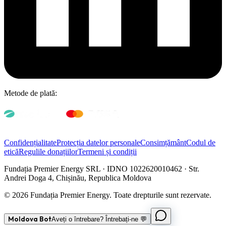
Metode de plată:
Confidențialitate
Protecția datelor personale
Consimțământ
Codul de
etică
Regulile donațiilor
Termeni și condiții
Fundația Premier Energy SRL · IDNO 1022620010462 · Str.
Andrei Doga 4, Chișinău, Republica Moldova
© 2026 Fundația Premier Energy. Toate drepturile sunt rezervate.
Moldova Bot
Aveți o întrebare? Întrebați-ne 💬