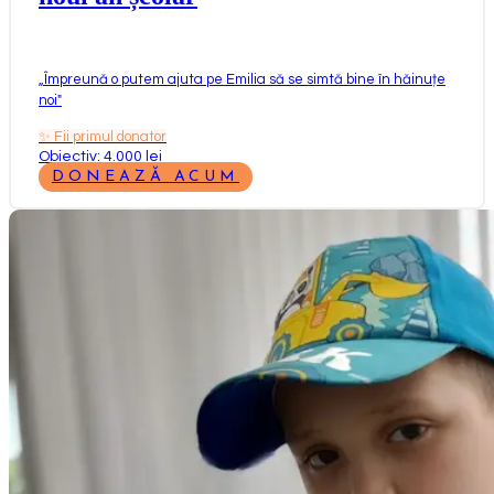
„
Împreună o putem ajuta pe Emilia să se simtă bine în hăinuțe
noi
"
✨
Fii primul donator
Obiectiv: 4.000 lei
DONEAZĂ ACUM