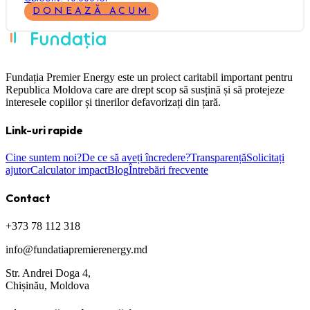
DONEAZĂ ACUM
Fundația Premier Energy este un proiect caritabil important pentru
Republica Moldova care are drept scop să susțină și să protejeze
interesele copiilor și tinerilor defavorizați din țară.
Link-uri rapide
Cine suntem noi?
De ce să aveți încredere?
Transparență
Solicitați
ajutor
Calculator impact
Blog
Întrebări frecvente
Contact
+373 78 112 318
info@fundatiapremierenergy.md
Str. Andrei Doga 4,
Chișinău, Moldova