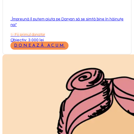
„
Împreună îl putem ajuta pe Daryan să se simtă bine în hăinuțe
noi
"
✨
Fii primul donator
Obiectiv: 3.000 lei
DONEAZĂ ACUM