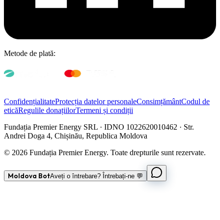
Metode de plată:
Confidențialitate
Protecția datelor personale
Consimțământ
Codul de
etică
Regulile donațiilor
Termeni și condiții
Fundația Premier Energy SRL · IDNO 1022620010462 · Str.
Andrei Doga 4, Chișinău, Republica Moldova
© 2026 Fundația Premier Energy. Toate drepturile sunt rezervate.
Moldova Bot
Aveți o întrebare? Întrebați-ne 💬