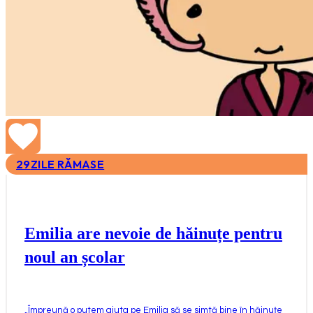
29
ZILE RĂMASE
Emilia are nevoie de hăinuțe pentru
noul an școlar
„
Împreună o putem ajuta pe Emilia să se simtă bine în hăinuțe