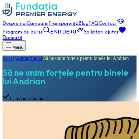
Despre noi
Campanii
Transparență
Blog
FAQ
Contact
Program de burse
EN
IT
DE
RU
Solicitați ajutor
Donează
Meniu
Acasă
/
Ajutor Social
/
Să ne unim forțele pentru binele lui Andrian
Să ne unim forțele pentru binele
lui Andrian
Campanie finanțată