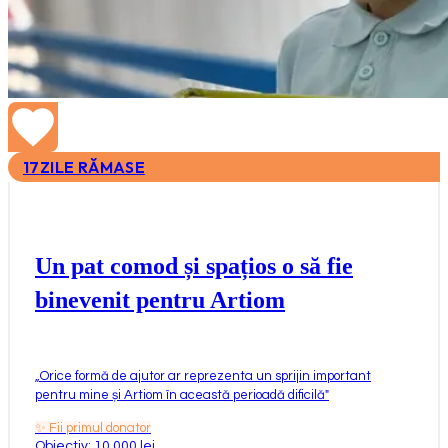
17
ZILE RĂMASE
Un pat comod și spațios o să fie
binevenit pentru Artiom
„
Orice formă de ajutor ar reprezenta un sprijin important
pentru mine și Artiom în această perioadă dificilă
"
✨
Fii primul donator
Obiectiv: 10.000 lei