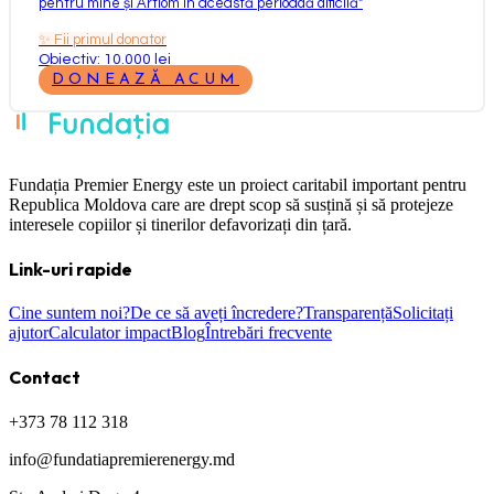
pentru mine și Artiom în această perioadă dificilă
"
✨
Fii primul donator
Obiectiv: 10.000 lei
DONEAZĂ ACUM
Fundația Premier Energy este un proiect caritabil important pentru
Republica Moldova care are drept scop să susțină și să protejeze
interesele copiilor și tinerilor defavorizați din țară.
Link-uri rapide
Cine suntem noi?
De ce să aveți încredere?
Transparență
Solicitați
ajutor
Calculator impact
Blog
Întrebări frecvente
Contact
+373 78 112 318
info@fundatiapremierenergy.md