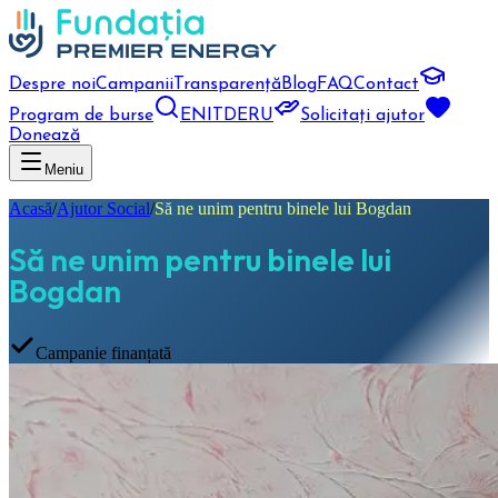
Despre noi
Campanii
Transparență
Blog
FAQ
Contact
Program de burse
EN
IT
DE
RU
Solicitați ajutor
Donează
Meniu
Acasă
/
Ajutor Social
/
Să ne unim pentru binele lui Bogdan
Să ne unim pentru binele lui
Bogdan
Campanie finanțată