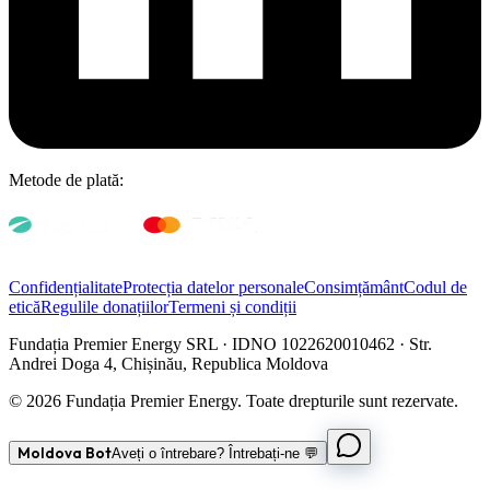
Metode de plată:
Confidențialitate
Protecția datelor personale
Consimțământ
Codul de
etică
Regulile donațiilor
Termeni și condiții
Fundația Premier Energy SRL · IDNO 1022620010462 · Str.
Andrei Doga 4, Chișinău, Republica Moldova
© 2026 Fundația Premier Energy. Toate drepturile sunt rezervate.
Moldova Bot
Aveți o întrebare? Întrebați-ne 💬