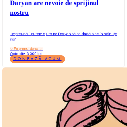
Daryan are nevoie de sprijinul
nostru
„
Împreună îl putem ajuta pe Daryan să se simtă bine în hăinuțe
noi
"
✨
Fii primul donator
Obiectiv: 3.000 lei
DONEAZĂ ACUM