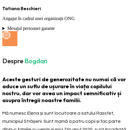
Tatiana Beschieri
Angajat în cadrul unei organizații ONG
Mesajul persoanei garante
Despre
Bogdan
Aceste gesturi de generozitate nu numai că vor
aduce un suflu de ușurare în viața copilului
nostru, dar vor avea un impact semnificativ și
asupra întregii noastre familii.
Mă numesc Elena și sunt locuitoare a satului Rassfet,
municipiul Strășeni. Sunt mamă a patru copii și fac parte
dintr-o familie cu venituri mici. Din anul 2020, sunt încadrată