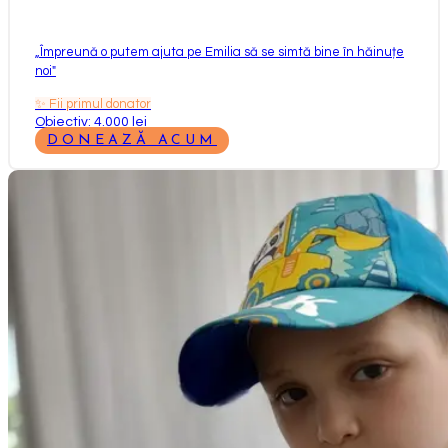
„
Împreună o putem ajuta pe Emilia să se simtă bine în hăinuțe
noi
"
✨
Fii primul donator
Obiectiv: 4.000 lei
DONEAZĂ ACUM