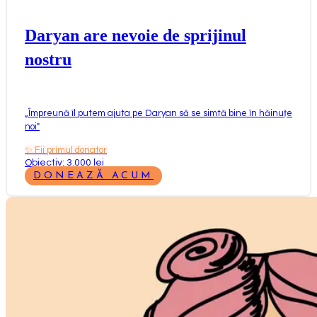
Daryan are nevoie de sprijinul
nostru
„
Împreună îl putem ajuta pe Daryan să se simtă bine în hăinuțe
noi
"
✨
Fii primul donator
Obiectiv: 3.000 lei
DONEAZĂ ACUM