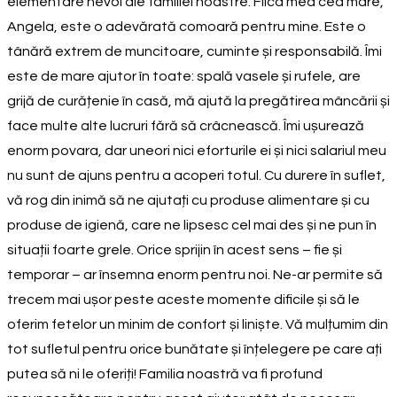
elementare nevoi ale familiei noastre. Fiica mea cea mare,
Angela, este o adevărată comoară pentru mine. Este o
tânără extrem de muncitoare, cuminte și responsabilă. Îmi
este de mare ajutor în toate: spală vasele și rufele, are
grijă de curățenie în casă, mă ajută la pregătirea mâncării și
face multe alte lucruri fără să crâcnească. Îmi ușurează
enorm povara, dar uneori nici eforturile ei și nici salariul meu
nu sunt de ajuns pentru a acoperi totul. Cu durere în suflet,
vă rog din inimă să ne ajutați cu produse alimentare și cu
produse de igienă, care ne lipsesc cel mai des și ne pun în
situații foarte grele. Orice sprijin în acest sens – fie și
temporar – ar însemna enorm pentru noi. Ne-ar permite să
trecem mai ușor peste aceste momente dificile și să le
oferim fetelor un minim de confort și liniște. Vă mulțumim din
tot sufletul pentru orice bunătate și înțelegere pe care ați
putea să ni le oferiți! Familia noastră va fi profund