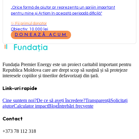
„
Orice formă de ajutor ar reprezenta un sprijin important
pentru mine și Artiom în această perioadă dificilă
"
✨
Fii primul donator
Obiectiv: 10.000 lei
DONEAZĂ ACUM
Fundația Premier Energy este un proiect caritabil important pentru
Republica Moldova care are drept scop să susțină și să protejeze
interesele copiilor și tinerilor defavorizați din țară.
Link-uri rapide
Cine suntem noi?
De ce să aveți încredere?
Transparență
Solicitați
ajutor
Calculator impact
Blog
Întrebări frecvente
Contact
+373 78 112 318