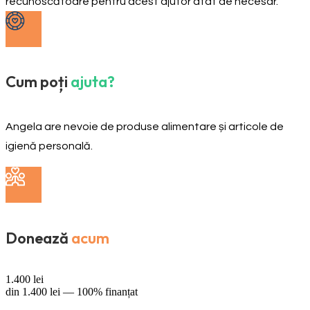
recunoscătoare pentru acest ajutor atât de necesar.
Cum poți
ajuta?
Angela are nevoie de produse alimentare și articole de
igienă personală.
Donează
acum
1.400
lei
din
1.400
lei —
100% finanțat