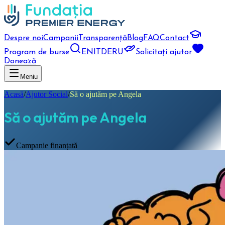
Despre noi
Campanii
Transparență
Blog
FAQ
Contact
Program de burse
EN
IT
DE
RU
Solicitați ajutor
Donează
Meniu
Acasă
/
Ajutor Social
/
Să o ajutăm pe Angela
Să o ajutăm pe Angela
Campanie finanțată