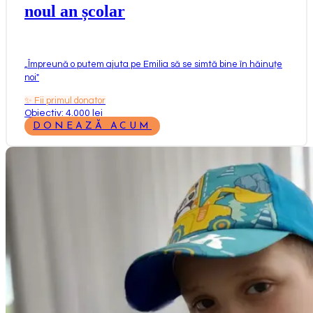
noul an școlar
„
Împreună o putem ajuta pe Emilia să se simtă bine în hăinuțe
noi
"
✨
Fii primul donator
Obiectiv: 4.000 lei
DONEAZĂ ACUM