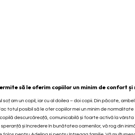
rmite să le oferim copiilor un minim de confort și
l soț am un copil, iar cu al doilea – doi copii. Din păcate, ambe
i fac totul posibil să le ofer copiilor mei un minim de normalitat
e o copilă descurcăreață, comunicabilă și foarte activă la vârst
Cu speranță și încredere în bunătatea oamenilor, vă rog din ini
re folos pentru Adelina și pentru întreaga familie. Vă mulțumesc