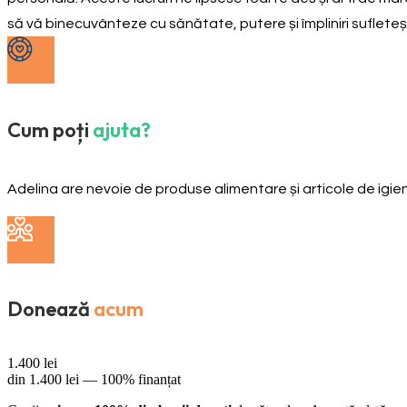
să vă binecuvânteze cu sănătate, putere și împliniri sufleteșt
Cum poți
ajuta?
Adelina are nevoie de produse alimentare și articole de igi
Donează
acum
1.400
lei
din
1.400
lei —
100% finanțat