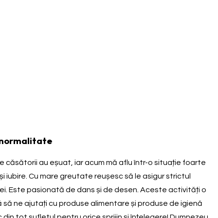
 normalitate
le căsătorii au eșuat, iar acum mă aflu într-o situație foarte
e și iubire. Cu mare greutate reușesc să le asigur strictul
a ei. Este pasionată de dans și de desen. Aceste activități o
mă să ne ajutați cu produse alimentare și produse de igienă
 din tot sufletul pentru orice sprijin și înțelegere! Dumnezeu