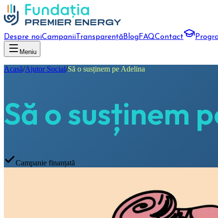
Despre noi
Campanii
Transparență
Blog
FAQ
Contact
Progr
Meniu
Acasă
/
Ajutor Social
/
Să o susținem pe Adelina
Să o susținem p
Campanie finanțată