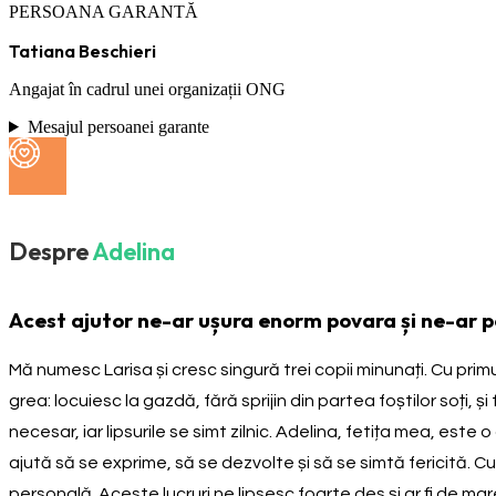
PERSOANA GARANTĂ
Tatiana Beschieri
Angajat în cadrul unei organizații ONG
Mesajul persoanei garante
Despre
Adelina
Acest ajutor ne-ar ușura enorm povara și ne-ar pe
Mă numesc Larisa și cresc singură trei copii minunați. Cu primu
grea: locuiesc la gazdă, fără sprijin din partea foștilor soți, ș
necesar, iar lipsurile se simt zilnic. Adelina, fetița mea, est
ajută să se exprime, să se dezvolte și să se simtă fericită. 
personală. Aceste lucruri ne lipsesc foarte des și ar fi de ma