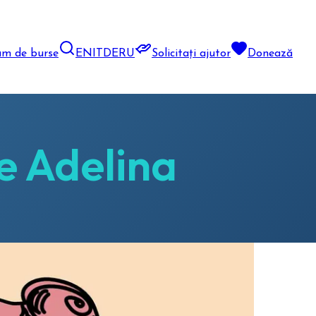
am de burse
EN
IT
DE
RU
Solicitați ajutor
Donează
e Adelina