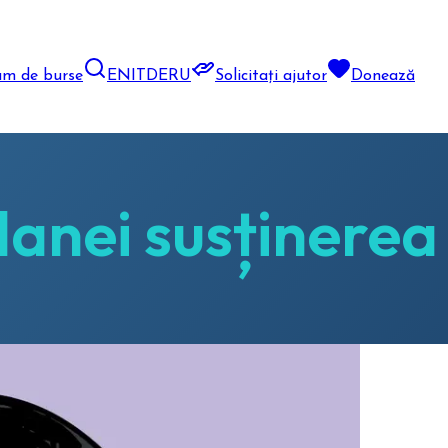
am de burse
EN
IT
DE
RU
Solicitați ajutor
Donează
anei susținerea