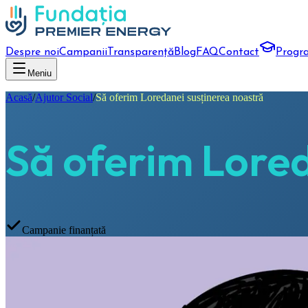
Despre noi
Campanii
Transparență
Blog
FAQ
Contact
Progr
Meniu
Acasă
/
Ajutor Social
/
Să oferim Loredanei susținerea noastră
Să oferim Lored
Campanie finanțată