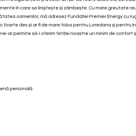
ente în care se liniștește și zâmbește. Cu mare greutate reușes
bunătatea oamenilor, mă adresez Fundației Premier Energy cu r
c foarte des și ar fi de mare folos pentru Loredana și pentru î
 ne-ar permite să-i oferim fetiței noastre un minim de confort și
ienă personală.