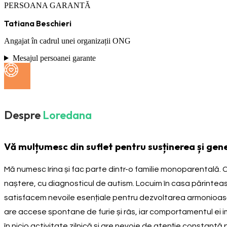
PERSOANA GARANTĂ
Tatiana Beschieri
Angajat în cadrul unei organizații ONG
Mesajul persoanei garante
Despre
Loredana
Vă mulțumesc din suflet pentru susținerea și ge
Mă numesc Irina și fac parte dintr-o familie monoparentală. 
naștere, cu diagnosticul de autism. Locuim în casa părintească
satisfacem nevoile esențiale pentru dezvoltarea armonioasă a
are accese spontane de furie și râs, iar comportamentul ei 
în nicio activitate zilnică și are nevoie de atenție constan