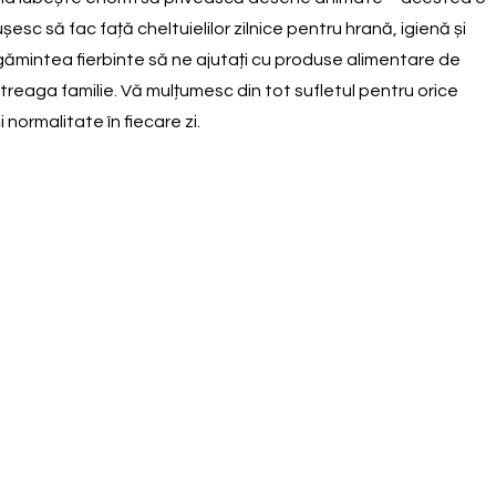
c să fac față cheltuielilor zilnice pentru hrană, igienă și
ugămintea fierbinte să ne ajutați cu produse alimentare de
ntreaga familie. Vă mulțumesc din tot sufletul pentru orice
 normalitate în fiecare zi.