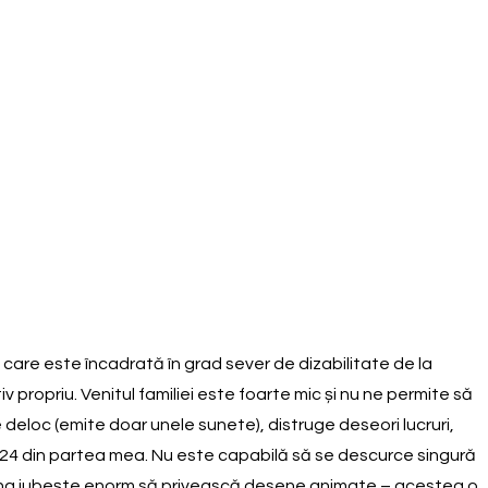
care este încadrată în grad sever de dizabilitate de la
 propriu. Venitul familiei este foarte mic și nu ne permite să
deloc (emite doar unele sunete), distruge deseori lucruri,
4/24 din partea mea. Nu este capabilă să se descurce singură
oredana iubește enorm să privească desene animate – acestea o