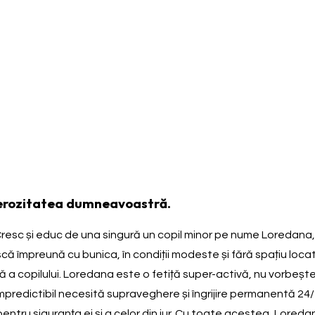
nerozitatea dumneavoastră.
Cresc și educ de una singură un copil minor pe nume Loredana, 
 împreună cu bunica, în condiții modeste și fără spațiu locativ
 copilului. Loredana este o fetiță super-activă, nu vorbește 
impredictibil necesită supraveghere și îngrijire permanentă 2
tă pentru siguranța ei și a celor din jur. Cu toate acestea, L