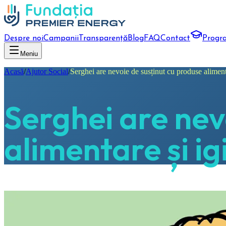
Despre noi
Campanii
Transparență
Blog
FAQ
Contact
Progr
Meniu
Acasă
/
Ajutor Social
/
Serghei are nevoie de susținut cu produse aliment
Serghei are nev
alimentare și ig