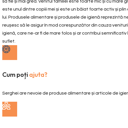
să fie și mai grea. Venitul familiei este foarte mic și cu mare
este unul dintre copiii mei și este un băiat foarte activ și p
lui. Produsele alimentare și produsele de igienă reprezintă n
reușesc să le asigur în mod corespunzător din cauza venitur
igienă, care ne-ar fi de mare folos și ar contribui semnificati
suflet.
Cum poți
ajuta?
Serghei are nevoie de produse alimentare și articole de igi