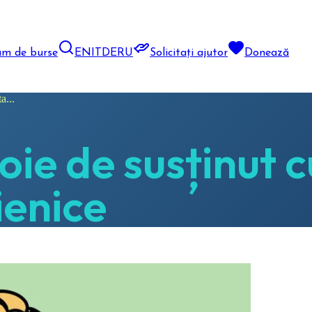
am de burse
EN
IT
DE
RU
Solicitați ajutor
Donează
a...
oie de susținut 
ienice