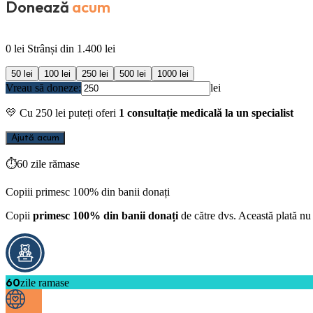
Donează
acum
0
lei
Strânși din
1.400
lei
50
lei
100
lei
250
lei
500
lei
1000
lei
Vreau să doneze:
lei
💛
Cu
250
lei puteți oferi
1 consultație medicală la un specialist
Ajută acum
⏱
60 zile rămase
Copiii primesc 100% din banii donați
Copii
primesc 100% din banii donați
de către dvs. Această plată nu 
60
zile ramase