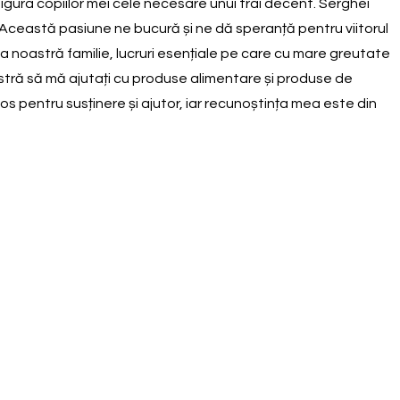
asigura copiilor mei cele necesare unui trai decent. Serghei
e. Această pasiune ne bucură și ne dă speranță pentru viitorul
a noastră familie, lucruri esențiale pe care cu mare greutate
stră să mă ajutați cu produse alimentare și produse de
mos pentru susținere și ajutor, iar recunoștința mea este din