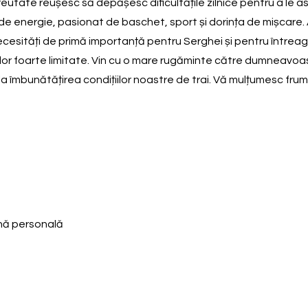
 greutate reușesc să depășesc dificultățile zilnice pentru a le 
lin de energie, pasionat de baschet, sport și dorința de mișcar
ecesități de primă importanță pentru Serghei și pentru întreag
ilor foarte limitate. Vin cu o mare rugăminte către dumneavoa
v la îmbunătățirea condițiilor noastre de trai. Vă mulțumesc fru
enă personală