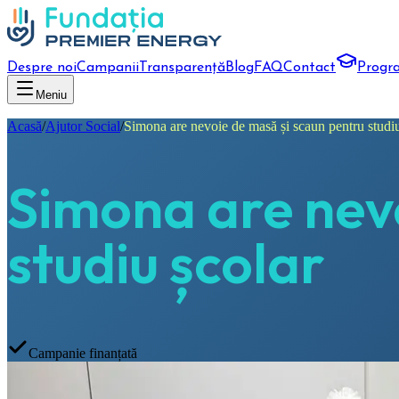
Despre noi
Campanii
Transparență
Blog
FAQ
Contact
Progr
Meniu
Acasă
/
Ajutor Social
/
Simona are nevoie de masă și scaun pentru studiu 
Simona are nevo
studiu școlar
Campanie finanțată