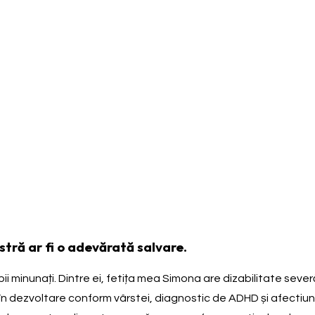
tră ar fi o adevărată salvare.
i minunați. Dintre ei, fetița mea Simona are dizabilitate severă
e în dezvoltare conform vârstei, diagnostic de ADHD și afecti