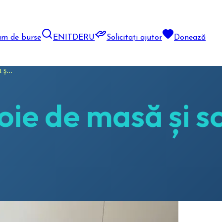
am de burse
EN
IT
DE
RU
Solicitați ajutor
Donează
ș...
ie de masă și s