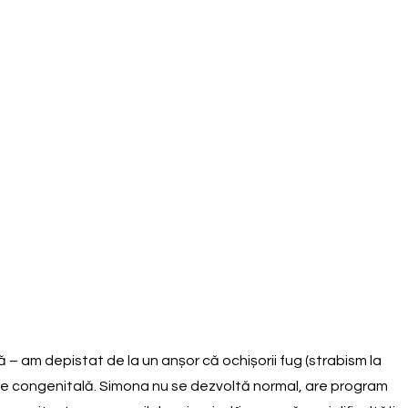
 – am depistat de la un anșor că ochișorii fug (strabism la
une congenitală. Simona nu se dezvoltă normal, are program