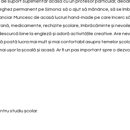
 de suport suplimentar acasă cu un profesor particular, deoarece
eghez permanent pe Simona: să o ajut să mănânce, să se îmbr
financiar. Muncesc de acasă lucruri hand-made pe care încerc să l
hrană, medicamente, rechizite școlare, îmbrăcăminte și nevoile
 descurcă bine la engleză și adoră activitățile creative. Are
să poată lucra mai mult și mai confortabil asupra temelor șco
 mai ușor la școală și acasă. Ar fi un pas important spre o dez
tru studiu școlar.