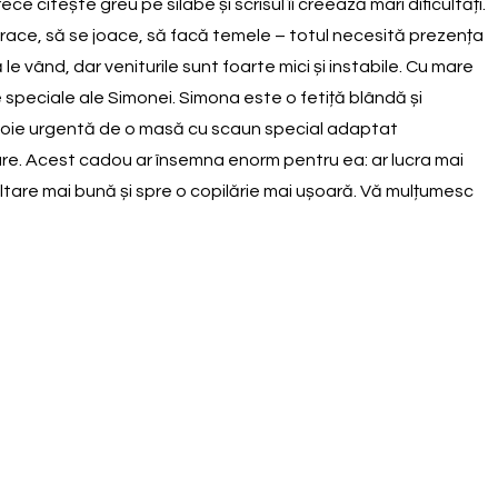
 citește greu pe silabe și scrisul îi creează mari dificultăți.
ace, să se joace, să facă temele – totul necesită prezența
e vând, dar veniturile sunt foarte mici și instabile. Cu mare
 speciale ale Simonei. Simona este o fetiță blândă și
 nevoie urgentă de o masă cu scaun special adaptat
lare. Acest cadou ar însemna enorm pentru ea: ar lucra mai
voltare mai bună și spre o copilărie mai ușoară. Vă mulțumesc