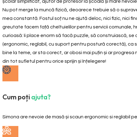
școlar simplificat, ajutor de profesor la școală și mare nevoie
Nu pot merge la muncă fizică, deoarece trebuie să o suprav
mea constantă. Fostul soț nu ne ajută deloc, nici fizic, nici 
greutate facem față cheltuielilor pentru servicii comunale, 
curioasă: îi place enorm să facă puzzle, să construiască, se
(ergonomic, reglabil, cu suport pentru postură corectă), ca 
bine la teme, ar sta corect, ar obosi mai puțin și ar progresa
din tot sufletul pentru orice sprijin și înțelegere!
Cum poți
ajuta?
Simona are nevoie de masă și scaun ergonomic si reglabil pen