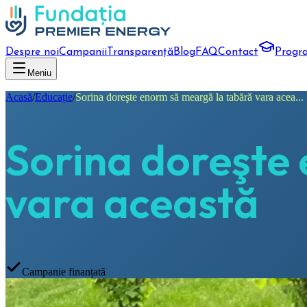
Despre noi
Campanii
Transparență
Blog
FAQ
Contact
Progr
Meniu
Acasă
/
Educație
/
Sorina doreşte enorm să meargă la tabără vara acea...
Sorina doreşte
vara această
Campanie finanțată