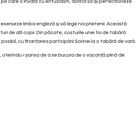
 pe care o învață cu entuziasm, dorind să își perfecționeze
i exerseze limba engleză și să lege noi prietenii. Această
ri de alți copii. Din păcate, costurile unei foi de tabără
sibil, cu finanțarea participării Sorinei la o tabără de vară.
 oferindu-i șansa de a se bucura de o vacanță plină de