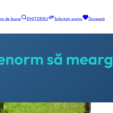
am de burse
EN
IT
DE
RU
Solicitați ajutor
Donează
 enorm să mearg