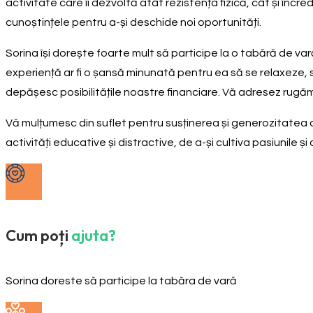
activitate care îi dezvoltă atât rezistența fizică, cât și în
cunoștințele pentru a-și deschide noi oportunități.
Sorina își dorește foarte mult să participe la o tabără de var
experiență ar fi o șansă minunată pentru ea să se relaxeze, să
depășesc posibilitățile noastre financiare. Vă adresez rugămi
Vă mulțumesc din suflet pentru susținerea și generozitatea
activități educative și distractive, de a-și cultiva pasiunile și
Cum poți
ajuta?
Sorina doreste să participe la tabăra de vară