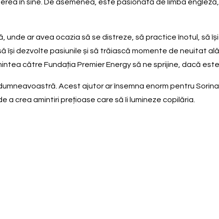
crederea în sine. De asemenea, este pasionată de limba engleză,
ă, unde ar avea ocazia să se distreze, să practice înotul, să îș
 își dezvolte pasiunile și să trăiască momente de neuitat alătu
ntea către Fundația Premier Energy să ne sprijine, dacă este po
 dumneavoastră. Acest ajutor ar însemna enorm pentru Sorina,
 de a crea amintiri prețioase care să îi lumineze copilăria.