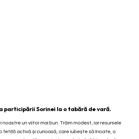
participării Sorinei la o tabără de vară.
 noastre un viitor mai bun. Trăim modest, iar resursele
 o fetiță activă și curioasă, care iubește să înoate, o