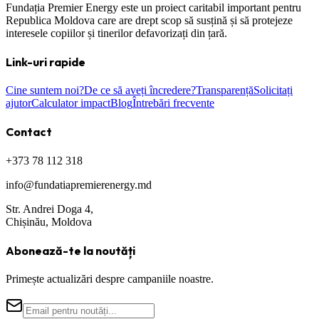
Fundația Premier Energy este un proiect caritabil important pentru
Republica Moldova care are drept scop să susțină și să protejeze
interesele copiilor și tinerilor defavorizați din țară.
Link-uri rapide
Cine suntem noi?
De ce să aveți încredere?
Transparență
Solicitați
ajutor
Calculator impact
Blog
Întrebări frecvente
Contact
+373 78 112 318
info@fundatiapremierenergy.md
Str. Andrei Doga 4,
Chișinău, Moldova
Abonează-te la noutăți
Primește actualizări despre campaniile noastre.