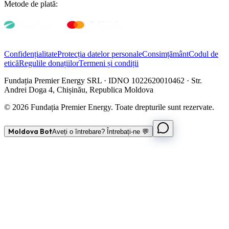
Metode de plată:
Confidențialitate
Protecția datelor personale
Consimțământ
Codul de
etică
Regulile donațiilor
Termeni și condiții
Fundația Premier Energy SRL · IDNO 1022620010462 · Str.
Andrei Doga 4, Chișinău, Republica Moldova
© 2026 Fundația Premier Energy. Toate drepturile sunt rezervate.
Moldova Bot
Aveți o întrebare? Întrebați-ne 💬