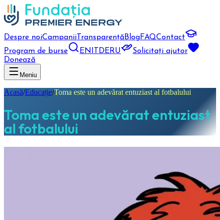
Despre noi
Campanii
Transparență
Blog
FAQ
Contact
Program de burse
EN
IT
DE
RU
Solicitați ajutor
Donează
Meniu
Acasă
/
Educație
/
Toma este un adevărat entuziast al fotbalului
Toma este un adevărat entuziast
al fotbalului