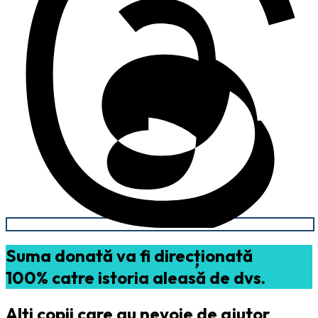
Suma donată va fi direcționată
100% catre istoria aleasă de dvs.
Alți copii care au nevoie de ajutor