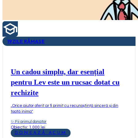
19
ZILE RĂMASE
Un cadou simplu, dar esențial
pentru Lev este un rucsac dotat cu
rechizite
„
Orice ajutor oferit ar fi primit cu recunoștință sinceră și din
toată inima
"
✨
Fii primul donator
Obiectiv: 1.000 lei
DONEAZĂ ACUM