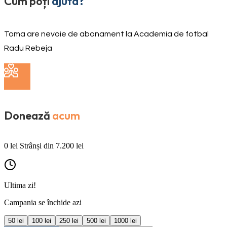
Cum poți
ajuta?
Toma are nevoie de abonament la Academia de fotbal
Radu Rebeja
Donează
acum
0
lei
Strânși din
7.200
lei
Ultima zi!
Campania se închide azi
50
lei
100
lei
250
lei
500
lei
1000
lei