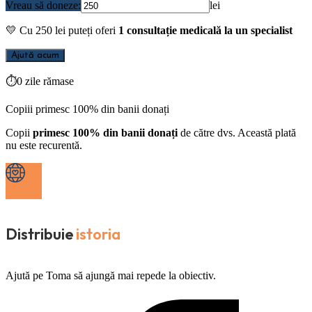
Vreau să doneze:
lei
💛
Cu
250
lei puteți oferi
1 consultație medicală la un specialist
Ajută acum
⏱
0 zile rămase
Copiii primesc 100% din banii donați
Copii
primesc 100% din banii donați
de către dvs. Această plată
nu este recurentă.
Distribuie
istoria
Ajută pe Toma să ajungă mai repede la obiectiv.