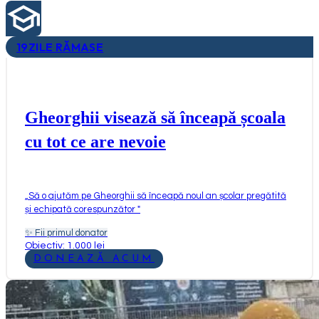
19
ZILE RĂMASE
Gheorghii visează să înceapă școala
cu tot ce are nevoie
„
Să o ajutăm pe Gheorghii să înceapă noul an școlar pregătită
și echipată corespunzător
"
✨
Fii primul donator
Obiectiv: 1.000 lei
DONEAZĂ ACUM