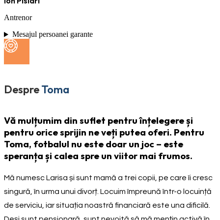
Ion Pîslari
Antrenor
Mesajul persoanei garante
Despre
Toma
Vă mulțumim din suflet pentru înțelegere și
pentru orice sprijin ne veți putea oferi. Pentru
Toma, fotbalul nu este doar un joc – este
speranța și calea spre un viitor mai frumos.
Mă numesc Larisa și sunt mamă a trei copii, pe care îi cresc
singură, în urma unui divorț. Locuim împreună într-o locuință
de serviciu, iar situația noastră financiară este una dificilă.
Deși sunt pensionară, sunt nevoită să mă mențin activă în