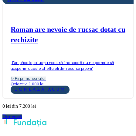
Roman are nevoie de rucsac dotat cu
rechizite
„
Din păcate, situația noastră financiară nu ne permite să
acoperim aceste cheltuieli din resurse proprii
"
✨
Fii primul donator
Obiectiv: 1.000 lei
DONEAZĂ ACUM
0
lei
din
7.200
lei
Donează