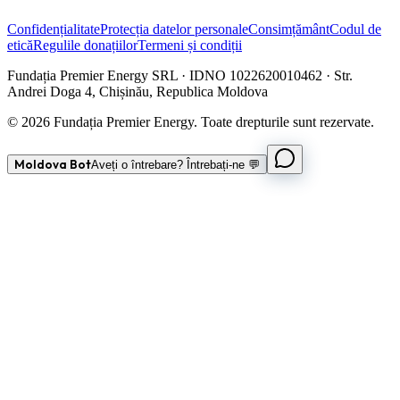
Confidențialitate
Protecția datelor personale
Consimțământ
Codul de
etică
Regulile donațiilor
Termeni și condiții
Fundația Premier Energy SRL · IDNO 1022620010462 · Str.
Andrei Doga 4, Chișinău, Republica Moldova
© 2026 Fundația Premier Energy. Toate drepturile sunt rezervate.
Moldova Bot
Aveți o întrebare? Întrebați-ne 💬