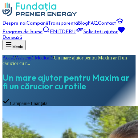
Despre noi
Campanii
Transparență
Blog
FAQ
Contact
Program de burse
EN
IT
DE
RU
Solicitați ajutor
Donează
Meniu
Acasă
/
Asistență Medicală
/
Un mare ajutor pentru Maxim ar fi un
cărucior cu r...
Un mare ajutor pentru Maxim ar
fi un cărucior cu rotile
Campanie finanțată