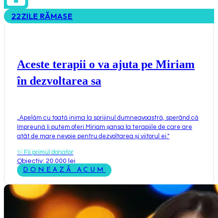
22
ZILE RĂMASE
Aceste terapii o va ajuta pe Miriam
în dezvoltarea sa
„
Apelăm cu toată inima la sprijinul dumneavoastră, sperând că
împreună îi putem oferi Miriam șansa la terapiile de care are
atât de mare nevoie pentru dezvoltarea și viitorul ei.
"
✨
Fii primul donator
Obiectiv: 20.000 lei
DONEAZĂ ACUM