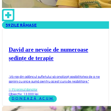
59
ZILE RĂMASE
David are nevoie de numeroase
ședințe de terapie
„
Vă rog din adâncul sufletului să analizați posibilitatea de a ne
sprijini cu orice sumă pentru acest curs de reabilitare.
"
✨
Fii primul donator
Obiectiv: 13.000 lei
DONEAZĂ ACUM