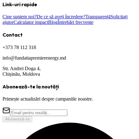
Link-uri rapide
Cine suntem noi?
De ce să aveți încredere?
Transparență
Solicitați
ajutor
Calculator impact
Blog
Întrebări frecvente
Contact
+373 78 112 318
info@fundatiapremierenergy.md
Str. Andrei Doga 4,
Chișinău, Moldova
Abonează-te la noutăți
Primește actualizări despre campaniile noastre.
Abonează-te