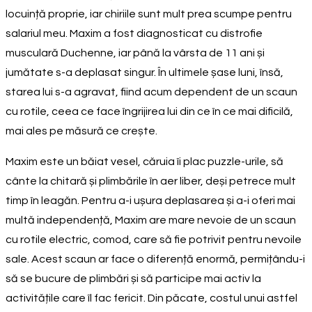
locuință proprie, iar chiriile sunt mult prea scumpe pentru
salariul meu. Maxim a fost diagnosticat cu distrofie
musculară Duchenne, iar până la vârsta de 11 ani și
jumătate s-a deplasat singur. În ultimele șase luni, însă,
starea lui s-a agravat, fiind acum dependent de un scaun
cu rotile, ceea ce face îngrijirea lui din ce în ce mai dificilă,
mai ales pe măsură ce crește.
Maxim este un băiat vesel, căruia îi plac puzzle-urile, să
cânte la chitară și plimbările în aer liber, deși petrece mult
timp în leagăn. Pentru a-i ușura deplasarea și a-i oferi mai
multă independență, Maxim are mare nevoie de un scaun
cu rotile electric, comod, care să fie potrivit pentru nevoile
sale. Acest scaun ar face o diferență enormă, permițându-i
să se bucure de plimbări și să participe mai activ la
activitățile care îl fac fericit. Din păcate, costul unui astfel