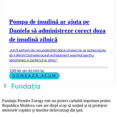
Pompa de insulină ar ajuta pe
Daniela să administreze corect doza
de insulină zilnică
„
Am fi extrem de recunoscători dacă cineva ne-ar putea ajuta
să îi oferim Danielei acest echipament esențial pentru
sănătatea și confortul ei zilnic.
"
100
lei
din 93.000 lei
DONEAZĂ ACUM
Fundația Premier Energy este un proiect caritabil important pentru
Republica Moldova care are drept scop să susțină și să protejeze
interesele copiilor și tinerilor defavorizați din țară.