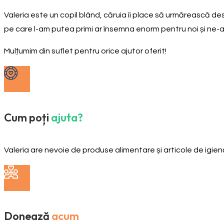
Valeria este un copil blând, căruia îi place să urmărească des
pe care l-am putea primi ar însemna enorm pentru noi și ne-ar 
Mulțumim din suflet pentru orice ajutor oferit!
Cum poți
ajuta?
Valeria are nevoie de produse alimentare și articole de igie
Donează
acum