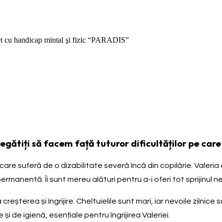
neret cu handicap mintal şi fizic “PARADIS”
gătiți să facem față tuturor dificultăților pe care 
care suferă de o dizabilitate severă încă din copilărie. Valeri
ermanentă. Îi sunt mereu alături pentru a-i oferi tot sprijinul 
eșterea și îngrijire. Cheltuielile sunt mari, iar nevoile zilnice
 de igienă, esențiale pentru îngrijirea Valeriei.