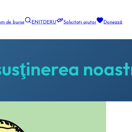
am de burse
EN
IT
DE
RU
Solicitați ajutor
Donează
susţinerea noast