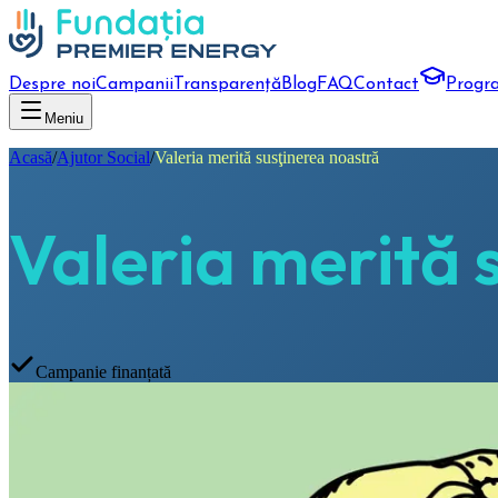
Despre noi
Campanii
Transparență
Blog
FAQ
Contact
Progr
Meniu
Acasă
/
Ajutor Social
/
Valeria merită susţinerea noastră
Valeria merită 
Campanie finanțată