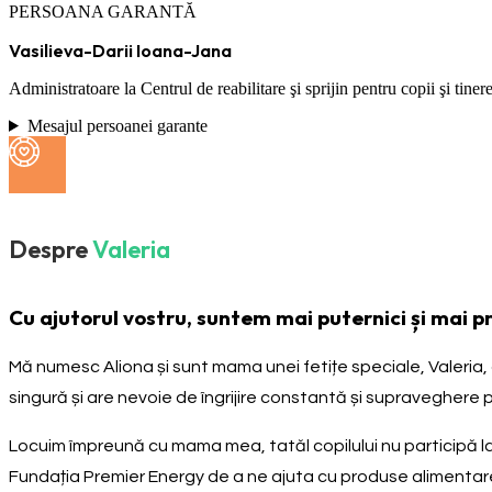
PERSOANA GARANTĂ
Vasilieva-Darii Ioana-Jana
Administratoare la Centrul de reabilitare şi sprijin pentru copii şi ti
Mesajul persoanei garante
Despre
Valeria
Cu ajutorul vostru, suntem mai puternici și mai pre
Mă numesc Aliona și sunt mama unei fetițe speciale, Valeria, 
singură și are nevoie de îngrijire constantă și supraveghere p
Locuim împreună cu mama mea, tatăl copilului nu participă la cr
Fundația Premier Energy de a ne ajuta cu produse alimentare și