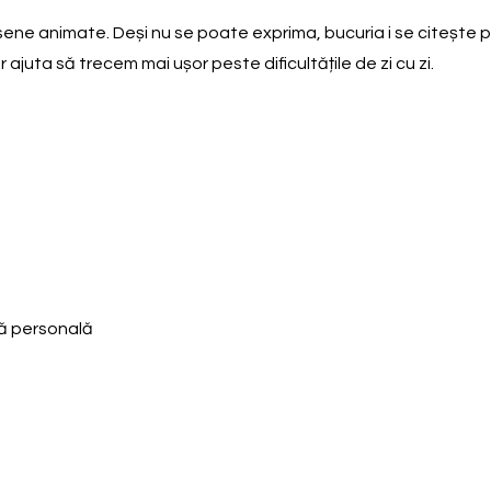
ene animate. Deși nu se poate exprima, bucuria i se citește pe 
ajuta să trecem mai ușor peste dificultățile de zi cu zi.
nă personală