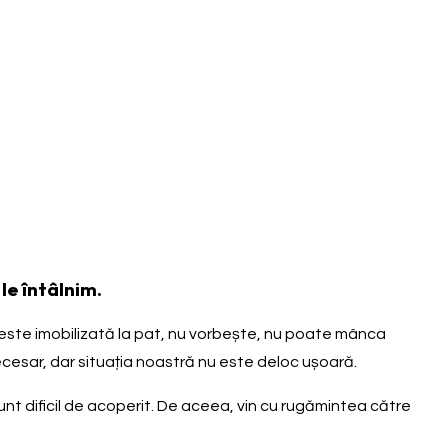
le întâlnim.
a este imobilizată la pat, nu vorbește, nu poate mânca
necesar, dar situația noastră nu este deloc ușoară.
 sunt dificil de acoperit. De aceea, vin cu rugămintea către