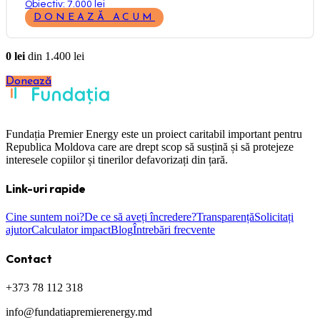
Obiectiv: 7.000 lei
DONEAZĂ ACUM
0
lei
din
1.400
lei
Donează
Fundația Premier Energy este un proiect caritabil important pentru
Republica Moldova care are drept scop să susțină și să protejeze
interesele copiilor și tinerilor defavorizați din țară.
Link-uri rapide
Cine suntem noi?
De ce să aveți încredere?
Transparență
Solicitați
ajutor
Calculator impact
Blog
Întrebări frecvente
Contact
+373 78 112 318
info@fundatiapremierenergy.md