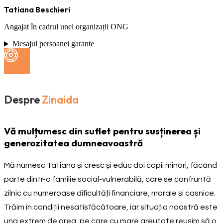
Tatiana Beschieri
Angajat în cadrul unei organizații ONG
Mesajul persoanei garante
Despre
Zinaida
Vă mulțumesc din suflet pentru susținerea și
generozitatea dumneavoastră
Mă numesc Tatiana și cresc și educ doi copii minori, făcând
parte dintr-o familie social-vulnerabilă, care se confruntă
zilnic cu numeroase dificultăți financiare, morale și casnice.
Trăim în condiții nesatisfăcătoare, iar situația noastră este
una extrem de grea, pe care cu mare greutate reușim să o