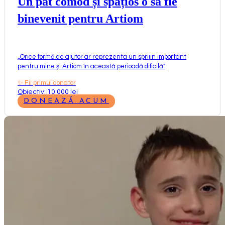
Un pat comod și spațios o să fie
binevenit pentru Artiom
„
Orice formă de ajutor ar reprezenta un sprijin important
pentru mine și Artiom în această perioadă dificilă
"
✨
Fii primul donator
Obiectiv: 10.000 lei
DONEAZĂ ACUM