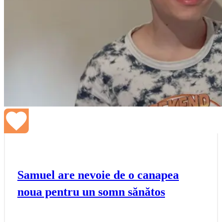
Samuel are nevoie de o canapea
noua pentru un somn sănătos