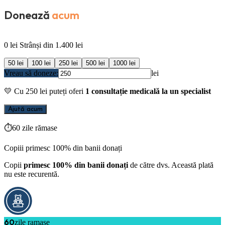
Donează
acum
0
lei
Strânși din
1.400
lei
50
lei
100
lei
250
lei
500
lei
1000
lei
Vreau să doneze:
lei
💛
Cu
250
lei puteți oferi
1 consultație medicală la un specialist
Ajută acum
⏱
60 zile rămase
Copiii primesc 100% din banii donați
Copii
primesc 100% din banii donați
de către dvs. Această plată
nu este recurentă.
60
zile ramase