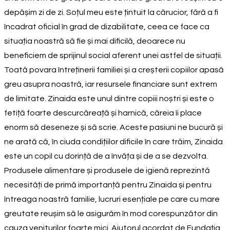
depășim zi de zi. Soțul meu este țintuit la cărucior, fără a fi
încadrat oficial în grad de dizabilitate, ceea ce face ca
situația noastră să fie și mai dificilă, deoarece nu
beneficiem de sprijinul social aferent unei astfel de situații.
Toată povara întreținerii familiei și a creșterii copiilor apasă
greu asupra noastră, iar resursele financiare sunt extrem
de limitate. Zinaida este unul dintre copiii noștri și este o
fetiță foarte descurcăreață și harnică, căreia îi place
enorm să deseneze și să scrie. Aceste pasiuni ne bucură și
ne arată că, în ciuda condițiilor dificile în care trăim, Zinaida
este un copil cu dorință de a învăța și de a se dezvolta.
Produsele alimentare și produsele de igienă reprezintă
necesități de primă importanță pentru Zinaida și pentru
întreaga noastră familie, lucruri esențiale pe care cu mare
greutate reușim să le asigurăm în mod corespunzător din
cauza veniturilor foarte mici. Ajutorul acordat de Fundația