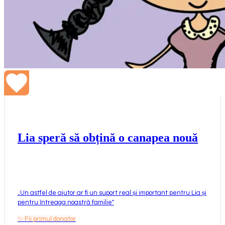
Lia speră să obțină o canapea nouă
„
Un astfel de ajutor ar fi un suport real și important pentru Lia și
pentru întreaga noastră familie
"
✨
Fii primul donator