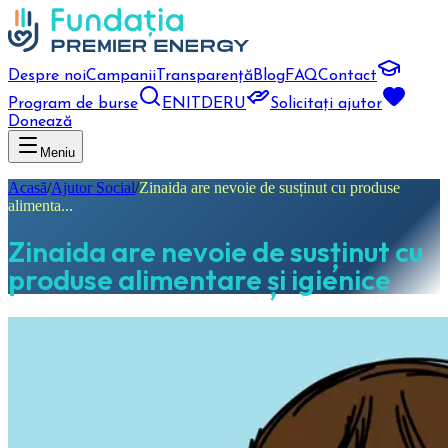
Despre noi
Campanii
Transparență
Blog
FAQ
Contact
Program de burse
EN
IT
DE
RU
Solicitați ajutor
Donează
Meniu
Acasă
/
Ajutor Social
/
Zinaida are nevoie de susținut cu produse
alimenta...
Zinaida are nevoie de susținut cu
produse alimentare și igienice