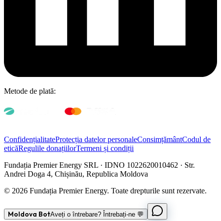
Metode de plată:
Confidențialitate
Protecția datelor personale
Consimțământ
Codul de
etică
Regulile donațiilor
Termeni și condiții
Fundația Premier Energy SRL · IDNO 1022620010462 · Str.
Andrei Doga 4, Chișinău, Republica Moldova
© 2026 Fundația Premier Energy. Toate drepturile sunt rezervate.
Moldova Bot
Aveți o întrebare? Întrebați-ne 💬