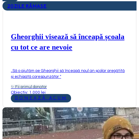
20
ZILE RĂMASE
Gheorghii visează să înceapă școala
cu tot ce are nevoie
„
Să o ajutăm pe Gheorghii să înceapă noul an școlar pregătită
și echipată corespunzător
"
✨
Fii primul donator
Obiectiv: 1.000 lei
DONEAZĂ ACUM