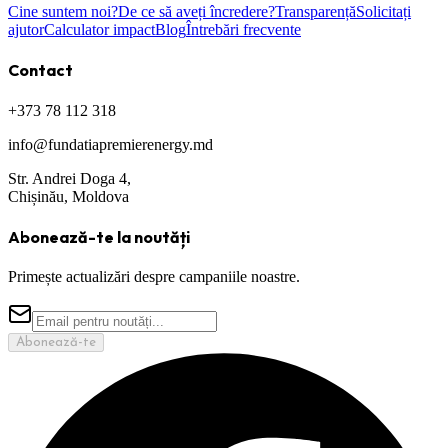
Cine suntem noi?
De ce să aveți încredere?
Transparență
Solicitați
ajutor
Calculator impact
Blog
Întrebări frecvente
Contact
+373 78 112 318
info@fundatiapremierenergy.md
Str. Andrei Doga 4,
Chișinău, Moldova
Abonează-te la noutăți
Primește actualizări despre campaniile noastre.
Abonează-te