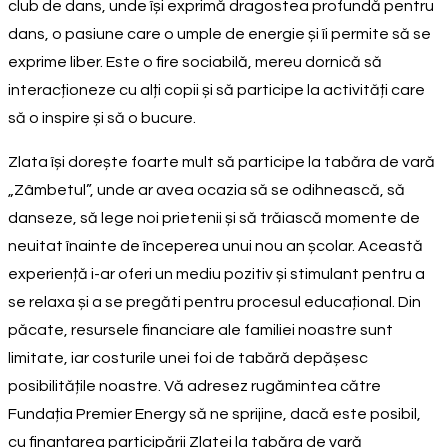
club de dans, unde își exprimă dragostea profundă pentru
dans, o pasiune care o umple de energie și îi permite să se
exprime liber. Este o fire sociabilă, mereu dornică să
interacționeze cu alți copii și să participe la activități care
să o inspire și să o bucure.
Zlata își dorește foarte mult să participe la tabăra de vară
„Zâmbetul”, unde ar avea ocazia să se odihnească, să
danseze, să lege noi prietenii și să trăiască momente de
neuitat înainte de începerea unui nou an școlar. Această
experiență i-ar oferi un mediu pozitiv și stimulant pentru a
se relaxa și a se pregăti pentru procesul educațional. Din
păcate, resursele financiare ale familiei noastre sunt
limitate, iar costurile unei foi de tabără depășesc
posibilitățile noastre. Vă adresez rugămintea către
Fundația Premier Energy să ne sprijine, dacă este posibil,
cu finanțarea participării Zlatei la tabăra de vară