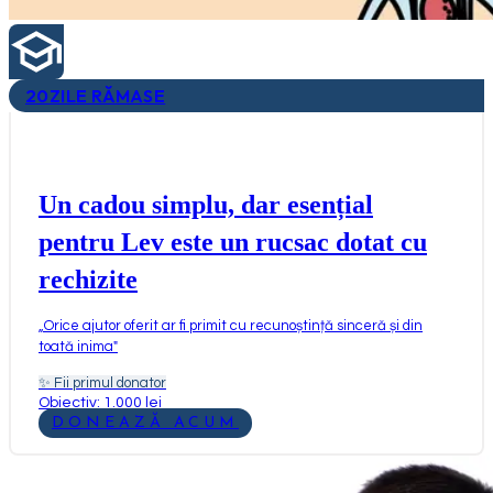
20
ZILE RĂMASE
Un cadou simplu, dar esențial
pentru Lev este un rucsac dotat cu
rechizite
„
Orice ajutor oferit ar fi primit cu recunoștință sinceră și din
toată inima
"
✨
Fii primul donator
Obiectiv: 1.000 lei
DONEAZĂ ACUM