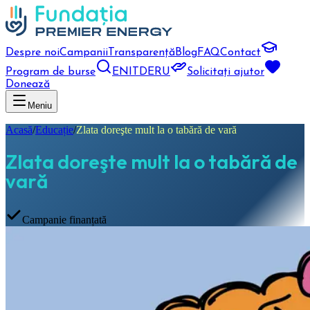
Despre noi
Campanii
Transparență
Blog
FAQ
Contact
Program de burse
EN
IT
DE
RU
Solicitați ajutor
Donează
Meniu
Acasă
/
Educație
/
Zlata doreşte mult la o tabără de vară
Zlata doreşte mult la o tabără de
vară
Campanie finanțată