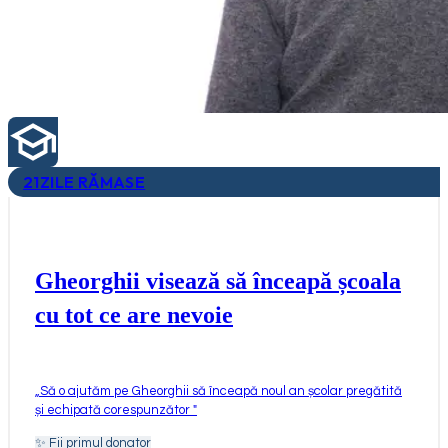
21
ZILE RĂMASE
Gheorghii visează să înceapă școala
cu tot ce are nevoie
„
Să o ajutăm pe Gheorghii să înceapă noul an școlar pregătită
și echipată corespunzător
"
✨
Fii primul donator