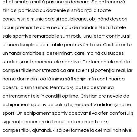
atletismul cu multă pasiune și dedicare. Se antrenează
zilnic și participă cu dârzenie și strădință la toate
concursurile municipale și republicane, obținând deseori
locuri premiante care ne umplu de mândrie. Rezultatele
sale sportive remarcabile sunt rodul unui efort continuu și
al unei discipline admirabile pentru vârsta sa. Cristian este
un tânăr ambițios și determinat, care îmbină cu succes
studiile și antrenamentele sportive. Performanțele sale la
competiții demonstrează că are talent și potențial real, iar
noi ne dorim din toată inima să îl sprijinim în continuarea
acestui drum frumos. Pentru a-și putea desfășura
antrenamentele în condiții optime, Cristian are nevoie de
echipament sportiv de calitate, respectiv adidași și haine
sport. Un echipament sportiv adecvat îi va oferi confortul și
siguranța necesare în timpul antrenamentelor și
competițiilor, ajutându-l să performeze la cel mai înalt nivel.