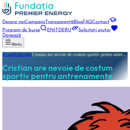
Despre noi
Campanii
Transparență
Blog
FAQ
Contact
Program de burse
EN
IT
DE
RU
Solicitați ajutor
Donează
Meniu
Acasă
/
Educație
/
Cristian are nevoie de costum sportiv pentru antre...
Cristian are nevoie de costum
sportiv pentru antrenamente