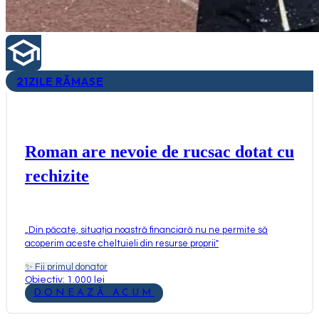
21
ZILE RĂMASE
Roman are nevoie de rucsac dotat cu
rechizite
„
Din păcate, situația noastră financiară nu ne permite să
acoperim aceste cheltuieli din resurse proprii
"
✨
Fii primul donator
Obiectiv: 1.000 lei
DONEAZĂ ACUM