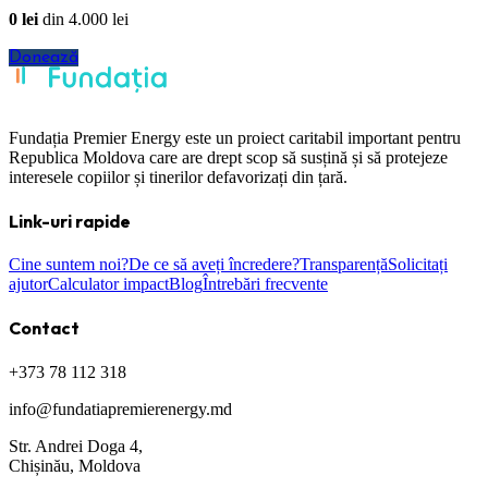
0
lei
din
4.000
lei
Donează
Fundația Premier Energy este un proiect caritabil important pentru
Republica Moldova care are drept scop să susțină și să protejeze
interesele copiilor și tinerilor defavorizați din țară.
Link-uri rapide
Cine suntem noi?
De ce să aveți încredere?
Transparență
Solicitați
ajutor
Calculator impact
Blog
Întrebări frecvente
Contact
+373 78 112 318
info@fundatiapremierenergy.md
Str. Andrei Doga 4,
Chișinău, Moldova