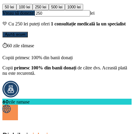
50
lei
100
lei
250
lei
500
lei
1000
lei
Vreau să doneze:
lei
💛
Cu
250
lei puteți oferi
1 consultație medicală la un specialist
Ajută acum
⏱
60 zile rămase
Copiii primesc 100% din banii donați
Copii
primesc 100% din banii donați
de către dvs. Această plată
nu este recurentă.
60
zile ramase