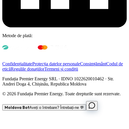
Metode de plată:
Confidențialitate
Protecția datelor personale
Consimțământ
Codul de
etică
Regulile donațiilor
Termeni și condiții
Fundația Premier Energy SRL · IDNO 1022620010462 · Str.
Andrei Doga 4, Chișinău, Republica Moldova
© 2026 Fundația Premier Energy. Toate drepturile sunt rezervate.
Moldova Bot
Aveți o întrebare? Întrebați-ne 💬