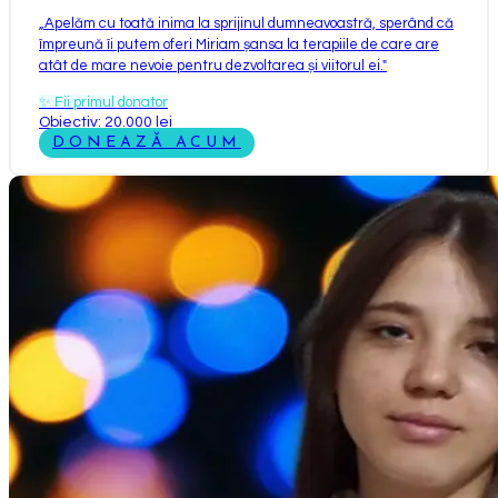
„
Apelăm cu toată inima la sprijinul dumneavoastră, sperând că
împreună îi putem oferi Miriam șansa la terapiile de care are
atât de mare nevoie pentru dezvoltarea și viitorul ei.
"
✨
Fii primul donator
Obiectiv: 20.000 lei
DONEAZĂ ACUM