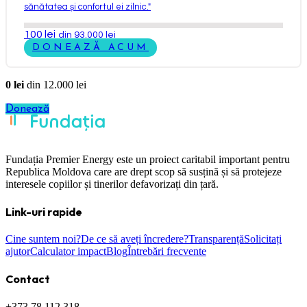
sănătatea și confortul ei zilnic.
"
100
lei
din 93.000 lei
DONEAZĂ ACUM
0
lei
din
12.000
lei
Donează
Fundația Premier Energy este un proiect caritabil important pentru
Republica Moldova care are drept scop să susțină și să protejeze
interesele copiilor și tinerilor defavorizați din țară.
Link-uri rapide
Cine suntem noi?
De ce să aveți încredere?
Transparență
Solicitați
ajutor
Calculator impact
Blog
Întrebări frecvente
Contact
+373 78 112 318