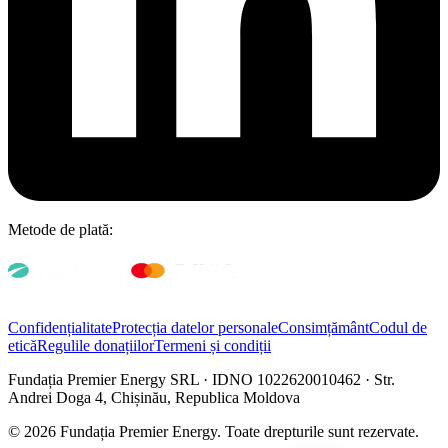
Metode de plată:
Confidențialitate
Protecția datelor personale
Consimțământ
Codul de
etică
Regulile donațiilor
Termeni și condiții
Fundația Premier Energy SRL · IDNO 1022620010462 · Str.
Andrei Doga 4, Chișinău, Republica Moldova
© 2026 Fundația Premier Energy. Toate drepturile sunt rezervate.