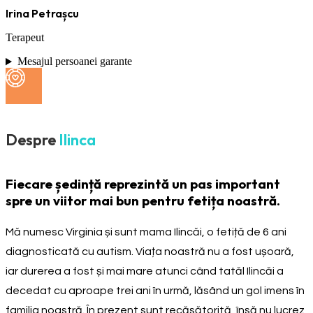
Irina Petrașcu
Terapeut
Mesajul persoanei garante
Despre
Ilinca
Fiecare ședință reprezintă un pas important
spre un viitor mai bun pentru fetița noastră.
Mă numesc Virginia și sunt mama Ilincăi, o fetiță de 6 ani
diagnosticată cu autism. Viața noastră nu a fost ușoară,
iar durerea a fost și mai mare atunci când tatăl Ilincăi a
decedat cu aproape trei ani în urmă, lăsând un gol imens în
familia noastră. În prezent sunt recăsătorită, însă nu lucrez