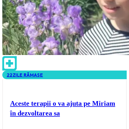
22
ZILE RĂMASE
Aceste terapii o va ajuta pe Miriam
în dezvoltarea sa