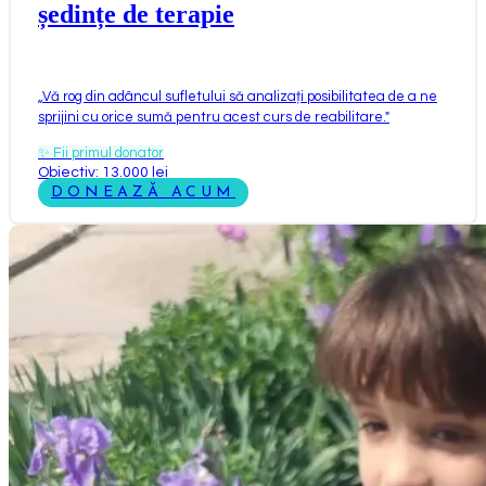
ședințe de terapie
„
Vă rog din adâncul sufletului să analizați posibilitatea de a ne
sprijini cu orice sumă pentru acest curs de reabilitare.
"
✨
Fii primul donator
Obiectiv: 13.000 lei
DONEAZĂ ACUM