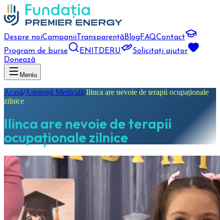
Despre noi
Campanii
Transparență
Blog
FAQ
Contact
Program de burse
EN
IT
DE
RU
Solicitați ajutor
Donează
Meniu
Acasă
/
Asistență Medicală
/
Ilinca are nevoie de terapii ocupaționale
zilnice
Ilinca are nevoie de terapii
ocupaționale zilnice