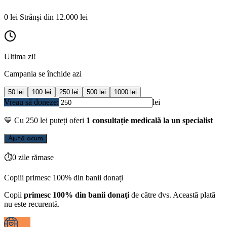
0
lei
Strânși din
12.000
lei
Ultima zi!
Campania se închide azi
50
lei
100
lei
250
lei
500
lei
1000
lei
Vreau să doneze:
lei
💛
Cu
250
lei puteți oferi
1 consultație medicală la un specialist
Ajută acum
⏱
0 zile rămase
Copiii primesc 100% din banii donați
Copii
primesc 100% din banii donați
de către dvs. Această plată
nu este recurentă.