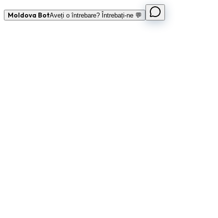
Moldova Bot
Aveți o întrebare? Întrebați-ne 💬