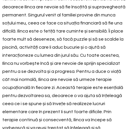
deoarece Ilinca are nevoie să fie însoțită și supravegheată
permanent. Singurul venit al familiei provine din munca
soțului meu, ceea ce face ca situația financiară să fie una
dificilă. Ilinca este o fetiță tare cuminte și sensibilă. Îi place
foarte mult să deseneze, să facă puzzle și să se scalde la
piscină, activități care îi aduc bucurie și o ajută să
interacționeze cu lumea din jurul său. Cu toate acestea,
Ilinca nu vorbește încă și are nevoie de sprijin specializat
pentru a se dezvolta și a progresa. Pentru a duce o viață
cât mai normală, Ilinca are nevoie să urmeze terapie
ocupațională în fiecare zi. Această terapie este esențială
pentru dezvoltarea sa, deoarece o va ajuta să înțeleagă
ceea ce i se spune și să învețe să realizeze lucruri
elementare care în prezent îi sunt foarte dificile. Prin
terapie continuă și consecventă, Ilinca va începe să
vorbească și va reuși treptat să înțeleagă și să