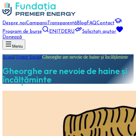
Despre noi
Campanii
Transparență
Blog
FAQ
Contact
Program de burse
EN
IT
DE
RU
Solicitați ajutor
Donează
Meniu
Acasă
/
Ajutor Social
/
Gheorghe are nevoie de haine și încălțăminte
Gheorghe are nevoie de haine și
încălțăminte