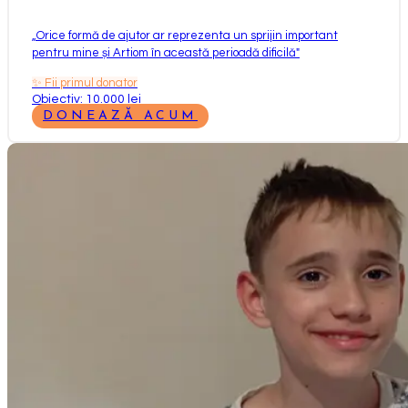
„
Orice formă de ajutor ar reprezenta un sprijin important
pentru mine și Artiom în această perioadă dificilă
"
✨
Fii primul donator
Obiectiv: 10.000 lei
DONEAZĂ ACUM