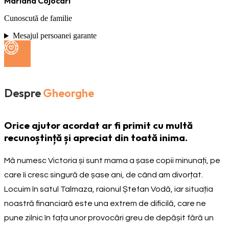
Mariana Cojocari
Cunoscută de familie
Mesajul persoanei garante
Despre
Gheorghe
Orice ajutor acordat ar fi primit cu multă
recunoștință și apreciat din toată inima.
Mă numesc Victoria și sunt mama a șase copii minunați, pe
care îi cresc singură de șase ani, de când am divorțat.
Locuim în satul Talmaza, raionul Ștefan Vodă, iar situația
noastră financiară este una extrem de dificilă, care ne
pune zilnic în fața unor provocări greu de depășit fără un