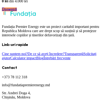
0
lei
din
4.000
lei
Donează
Fundația Premier Energy este un proiect caritabil important pentru
Republica Moldova care are drept scop să susțină și să protejeze
interesele copiilor și tinerilor defavorizați din țară.
Link-uri rapide
Cine suntem noi?
De ce să aveți încredere?
Transparență
Solicitați
ajutor
Calculator impact
Blog
Întrebări frecvente
Contact
+373 78 112 318
info@fundatiapremierenergy.md
Str. Andrei Doga 4,
Chișinău, Moldova