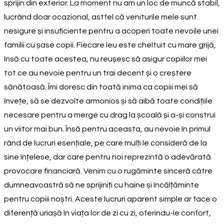
sprijin din exterior. La moment nu am un loc de muncă stabil,
lucrând doar ocazional, astfel că veniturile mele sunt
nesigure și insuficiente pentru a acoperi toate nevoile unei
familii cu șase copii. Fiecare leu este cheltuit cu mare grijă,
însă cu toate acestea, nu reușesc să asigur copiilor mei
tot ce au nevoie pentru un trai decent și o creștere
sănătoasă. Îmi doresc din toată inima ca copiii mei să
învețe, să se dezvolte armonios și să aibă toate condițiile
necesare pentru a merge cu drag la școală și a-și construi
un viitor mai bun. Însă pentru aceasta, au nevoie în primul
rând de lucruri esențiale, pe care mulți le consideră de la
sine înțelese, dar care pentru noi reprezintă o adevărată
provocare financiară. Venim cu o rugăminte sinceră către
dumneavoastră să ne sprijiniți cu haine și încălțăminte
pentru copiii noștri. Aceste lucruri aparent simple ar face o
diferență uriașă în viața lor de zi cu zi, oferindu-le confort,