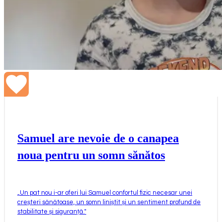
Samuel are nevoie de o canapea
noua pentru un somn sănătos
„
Un pat nou i-ar oferi lui Samuel confortul fizic necesar unei
creșteri sănătoase, un somn liniștit și un sentiment profund de
stabilitate și siguranță.
"