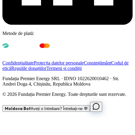
Metode de plată:
Confidențialitate
Protecția datelor personale
Consimțământ
Codul de
etică
Regulile donațiilor
Termeni și condiții
Fundația Premier Energy SRL · IDNO 1022620010462 · Str.
Andrei Doga 4, Chișinău, Republica Moldova
© 2026 Fundația Premier Energy. Toate drepturile sunt rezervate.
Moldova Bot
Aveți o întrebare? Întrebați-ne 💬