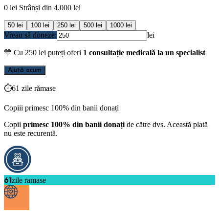
0
lei
Strânși din
4.000
lei
50
lei
100
lei
250
lei
500
lei
1000
lei
Vreau să doneze:
lei
💛
Cu
250
lei puteți oferi
1 consultație medicală la un specialist
Ajută acum
⏱
61 zile rămase
Copiii primesc 100% din banii donați
Copii
primesc 100% din banii donați
de către dvs. Această plată
nu este recurentă.
61
zile ramase