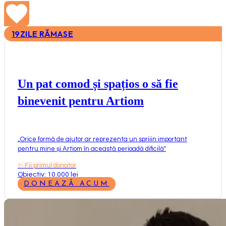
19
ZILE RĂMASE
Un pat comod și spațios o să fie
binevenit pentru Artiom
„
Orice formă de ajutor ar reprezenta un sprijin important
pentru mine și Artiom în această perioadă dificilă
"
✨
Fii primul donator
Obiectiv: 10.000 lei
DONEAZĂ ACUM