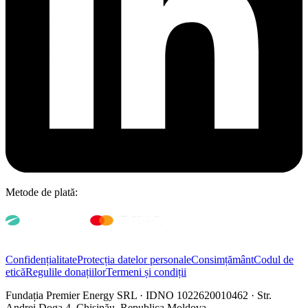
Metode de plată:
Confidențialitate
Protecția datelor personale
Consimțământ
Codul de
etică
Regulile donațiilor
Termeni și condiții
Fundația Premier Energy SRL · IDNO 1022620010462 · Str.
Andrei Doga 4, Chișinău, Republica Moldova