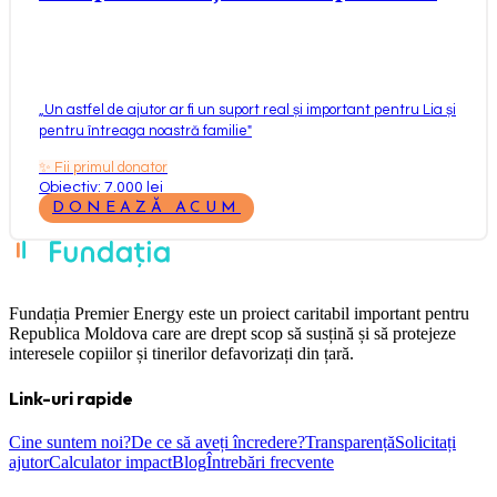
„
Un astfel de ajutor ar fi un suport real și important pentru Lia și
pentru întreaga noastră familie
"
✨
Fii primul donator
Obiectiv: 7.000 lei
DONEAZĂ ACUM
Fundația Premier Energy este un proiect caritabil important pentru
Republica Moldova care are drept scop să susțină și să protejeze
interesele copiilor și tinerilor defavorizați din țară.
Link-uri rapide
Cine suntem noi?
De ce să aveți încredere?
Transparență
Solicitați
ajutor
Calculator impact
Blog
Întrebări frecvente