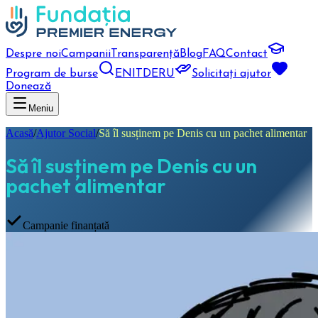
Despre noi
Campanii
Transparență
Blog
FAQ
Contact
Program de burse
EN
IT
DE
RU
Solicitați ajutor
Donează
Meniu
Acasă
/
Ajutor Social
/
Să îl susținem pe Denis cu un pachet alimentar
Să îl susținem pe Denis cu un
pachet alimentar
Campanie finanțată