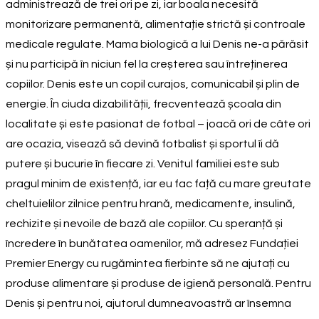
administrează de trei ori pe zi, iar boala necesită
monitorizare permanentă, alimentație strictă și controale
medicale regulate. Mama biologică a lui Denis ne-a părăsit
și nu participă în niciun fel la creșterea sau întreținerea
copiilor. Denis este un copil curajos, comunicabil și plin de
energie. În ciuda dizabilității, frecventează școala din
localitate și este pasionat de fotbal – joacă ori de câte ori
are ocazia, visează să devină fotbalist și sportul îi dă
putere și bucurie în fiecare zi. Venitul familiei este sub
pragul minim de existență, iar eu fac față cu mare greutate
cheltuielilor zilnice pentru hrană, medicamente, insulină,
rechizite și nevoile de bază ale copiilor. Cu speranță și
încredere în bunătatea oamenilor, mă adresez Fundației
Premier Energy cu rugămintea fierbinte să ne ajutați cu
produse alimentare și produse de igienă personală. Pentru
Denis și pentru noi, ajutorul dumneavoastră ar însemna